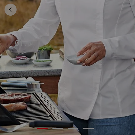
01
/
04