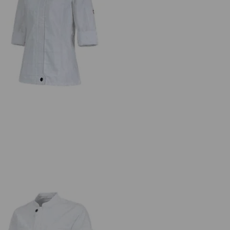
etsjacka 3/4-ärm e.s.fusion, dam