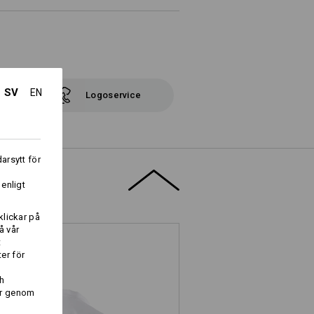
SV
EN
Logoservice
arsytt för
i
 enligt
klickar på
å vår
t
er för
h
er genom