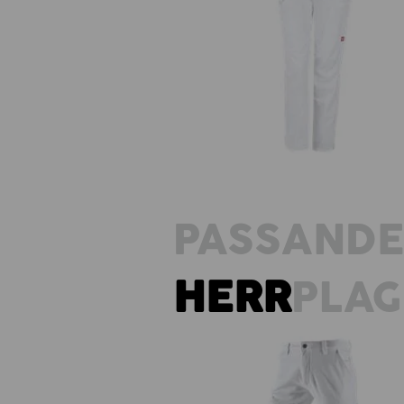
e.s. arbetsbyxa pocket, dam
PASSAND
HERR
PLA