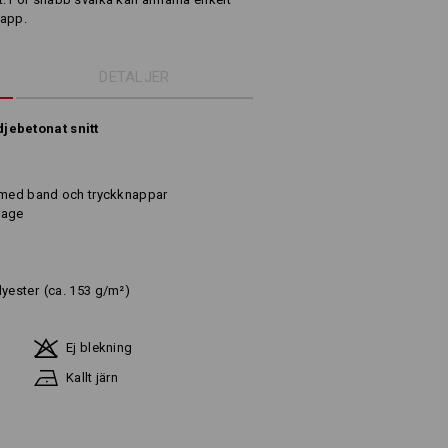
napp.
DETALJER
jebetonat snitt
s med band och tryckknappar
rage
lyester
(ca. 153 g/m²)
Ej blekning
Kallt järn