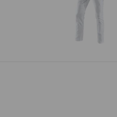
e.s. arbetsbyxa Chino, herrar