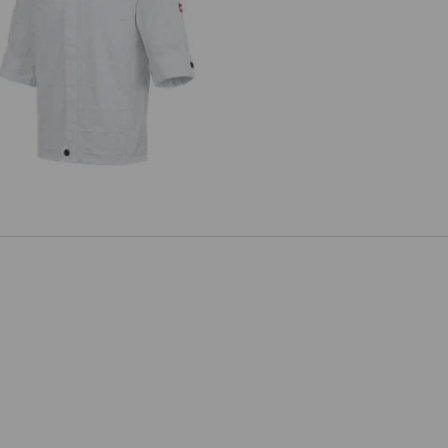
rbetsjacka kortärmad e.s.fusion,
herrar