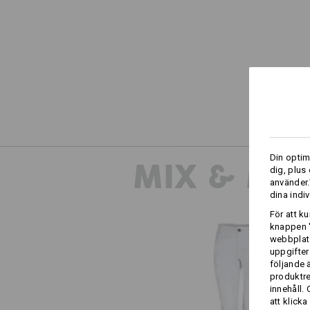
Din optim
MIX & MA
dig, plus
använder.
dina indiv
För att k
knappen '
webbplats
uppgifter
följande 
produktr
innehåll.
att klicka
e.s. arbetsbyxa Chino, dam