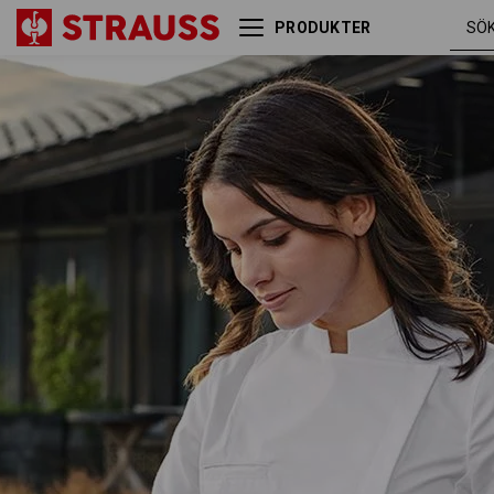
PRODUKTER
e.s. kockskjorta, dam
vit