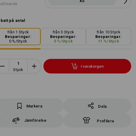
XS
 utförande
batt på antal
från 1 Styck
från 3 Styck
från 10 Styck
Besparingar:
Besparingar:
Besparingar:
0
%/
Styck
5
%/
Styck
11
%/
Styck
I varukorgen
Styck
Markera
Dela
Jämförelse
Profilera