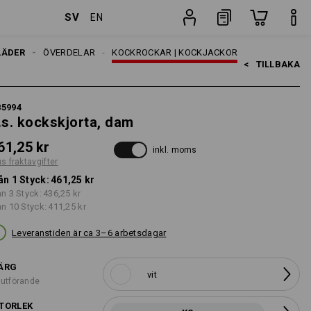
SV
EN
Styck
LÄDER
DAMER
ÖVERDELAR
KOCKROCKAR | KOCKJACKOR
<   
TILLBAKA
85994
.s. kockskjorta, dam
61,25 kr
inkl. moms
us fraktavgifter
ån 1 Styck:
461,25 kr
ån 3 Styck:
436,25 kr
ån 10 Styck:
411,25 kr
Leveranstiden är ca 3–6 arbetsdagar
ÄRG
vit
 utförande
TORLEK