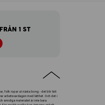
FRÅN 1 ST
ar, folk ropar ut nästa bong - det blir lätt
arar arbetsvardagen med lätthet. Och det i
h smidiga materialet är inte bara
t. För snabb svalka kan ärmarna enkelt