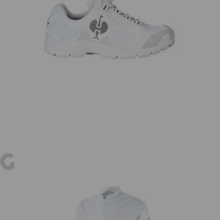
O2 Arbetsskor e.s. Minkar II
Arb
ytterligare annonser
E
GG