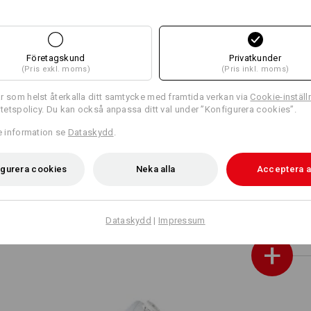
Företagskund
Privatkunder
(Pris exkl. moms)
(Pris inkl. moms)
r som helst återkalla ditt samtycke med framtida verkan via
Cookie-inställ
ritetspolicy. Du kan också anpassa ditt val under ”Konfigurera cookies”.
re information se
Dataskydd
.
igurera cookies
Neka alla
Acceptera a
O1 arbetsskor e.s. Keran
Dataskydd
|
Impressum
+