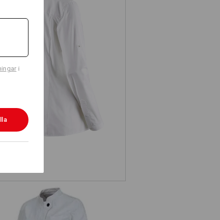
e.s. kockskjorta, dam
ningar
i
lla