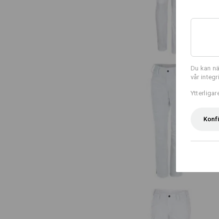
Du kan nä
vår integ
Ytterliga
Konf
e.s. arbetsbyxa base, dam