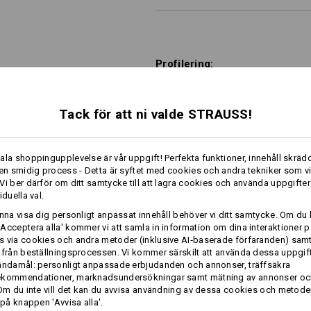
Profilering:
Designa själv
Tack för att ni valde STRAUSS!
ala shoppingupplevelse är vår uppgift! Perfekta funktioner, innehåll skrädd
TCH
 en smidig process - Detta är syftet med cookies och andra tekniker som v
Vi ber därför om ditt samtycke till att lagra cookies och använda uppgifter
iduella val.
unna visa dig personligt anpassat innehåll behöver vi ditt samtycke. Om du 
Acceptera alla' kommer vi att samla in information om dina interaktioner p
 via cookies och andra metoder (inklusive AI‑baserade förfaranden) sam
 från beställningsprocessen. Vi kommer särskilt att använda dessa uppgift
ändamål: personligt anpassade erbjudanden och annonser, träffsäkra
ekommendationer, marknadsundersökningar samt mätning av annonser oc
 Om du inte vill det kan du avvisa användning av dessa cookies och metod
 på knappen 'Avvisa alla'.
O1 arbetsskor e.s. Airolo low