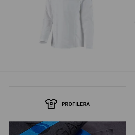
A
e.s. Kockskjorta
PROFILERA