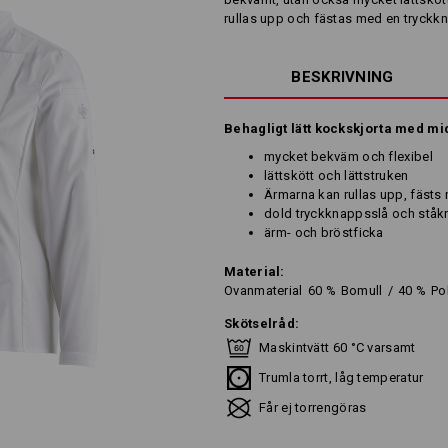
rullas upp och fästas med en tryckk
BESKRIVNING
Behagligt lätt kockskjorta med mid
mycket bekväm och flexibel
lättskött och lättstruken
Ärmarna kan rullas upp, fäst
dold tryckknappsslå och ståk
ärm- och bröstficka
Material:
Ovanmaterial
60
%
Bomull
/
40
%
Po
Skötselråd:
Maskintvätt 60 °C varsamt
Trumla torrt, låg temperatur
Får ej torrengöras