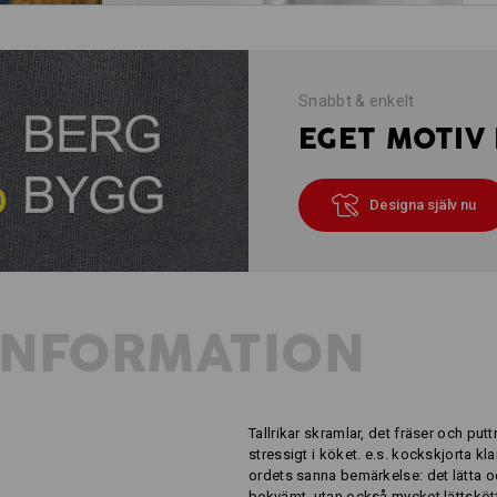
Snabbt & enkelt
EGET MOTIV 
Designa själv nu
INFORMATION
Tallrikar skramlar, det fräser och puttr
stressigt i köket. e.s. kockskjorta kl
ordets sanna bemärkelse: det lätta oc
bekvämt, utan också mycket lättsköt