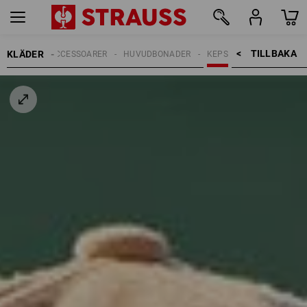
TILLBAKA    >
KLÄDER
HERRAR
ACCESSOARER
HUVUDBONADER
KEPS