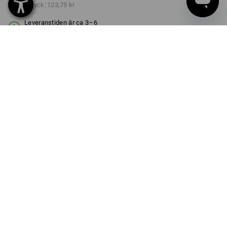
från 3 Styck:
123,75 kr
Leveranstiden är ca 3–6
arbetsdagar
FÄRG
välj
mandelbrun
Rabatt på antal
från 1 Styck
från 3 Styck
Besparingar:
Besparingar:
0
%/
Styck
9
%/
Styck
Styck