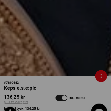
#
7810642
Keps e.s.e:pic
136,25 kr
inkl. moms
plus fraktavgifter
från 1 Styck:
136,25 kr