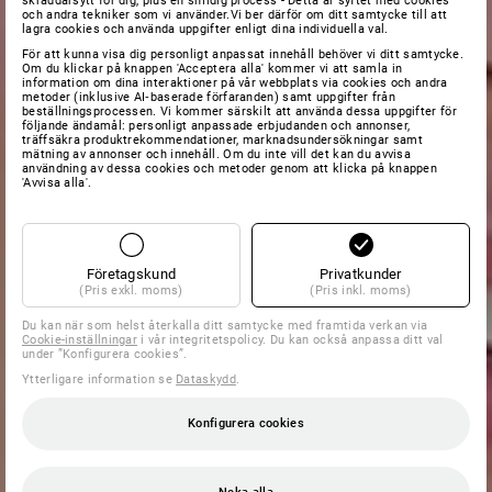
skräddarsytt för dig, plus en smidig process - Detta är syftet med cookies
och andra tekniker som vi använder.Vi ber därför om ditt samtycke till att
lagra cookies och använda uppgifter enligt dina individuella val.
För att kunna visa dig personligt anpassat innehåll behöver vi ditt samtycke.
Om du klickar på knappen 'Acceptera alla' kommer vi att samla in
information om dina interaktioner på vår webbplats via cookies och andra
metoder (inklusive AI‑baserade förfaranden) samt uppgifter från
beställningsprocessen. Vi kommer särskilt att använda dessa uppgifter för
följande ändamål: personligt anpassade erbjudanden och annonser,
träffsäkra produktrekommendationer, marknadsundersökningar samt
mätning av annonser och innehåll. Om du inte vill det kan du avvisa
användning av dessa cookies och metoder genom att klicka på knappen
'Avvisa alla'.
Företagskund
Privatkunder
(Pris exkl. moms)
(Pris inkl. moms)
Du kan när som helst återkalla ditt samtycke med framtida verkan via
Cookie-inställningar
i vår integritetspolicy. Du kan också anpassa ditt val
under ”Konfigurera cookies”.
Ytterligare information se
Dataskydd
.
Konfigurera cookies