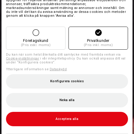
uppgifter för följande ändamål: personligt anpassade erbjudanden och
annonser, träffsäkra produktrekommendationer,
marknadsundersökningar samt mätning av annonser och innehåll. Om
du inte vill det kan du avvisa användning av dessa cookies och metoder
genom att klicka på knappen 'Avvisa alla'.
Företagskund
Privatkunder
(Pris exkl. moms)
(Pris inkl. moms)
Du kan när som helst återkalla ditt samtycke med framtida verkan via
Cookie-inställningar
i vår integritetspolicy. Du kan också anpassa ditt val
under ”Konfigurera cookies”.
Ytterligare information se
Dataskydd
.
Konfigurera cookies
Neka alla
Acceptera alla