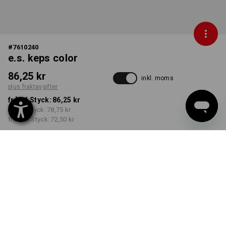
#
7610240
e.s. keps color
86,25 kr
inkl. moms
plus fraktavgifter
från 1 Styck:
86,25 kr
från 5 Styck:
78,75 kr
från 20 Styck:
72,50 kr
Leveranstiden är ca 3–6
arbetsdagar
FÄRG
välj
svart