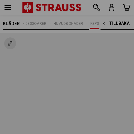
TILLBAKA    >
KLÄDER
HERRAR
ACCESSOARER
HUVUDBONADER
KEPS