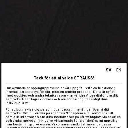
SV
EN
Tack för att ni valde STRAUSS!
Din optimala shoppingupplevelse är vår uppgift! Perfekta funktioner,
innehåll skräddarsytt för dig, plus en smidig process - Detta är syftet
med cookies och andra tekniker som vi använder.Vi ber därför om ditt
samtycke till att lagra cookies och använda uppgifter enligt dina
individuella val.
För att kunna visa dig personligt anpassat innehåll behöver vi ditt
samtycke. Om du klickar på knappen 'Acceptera alla' kommer vi att
samla in information om dina interaktioner på vår webbplats via cookies
och andra metoder (inklusive AI‑baserade förfaranden) samt uppgifter
från beställningsprocessen. Vi kommer särskilt att använda dessa