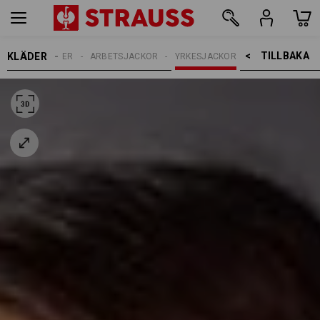
TILLBAKA    >
KLÄDER
DAMER
ARBETSJACKOR
YRKESJACKOR