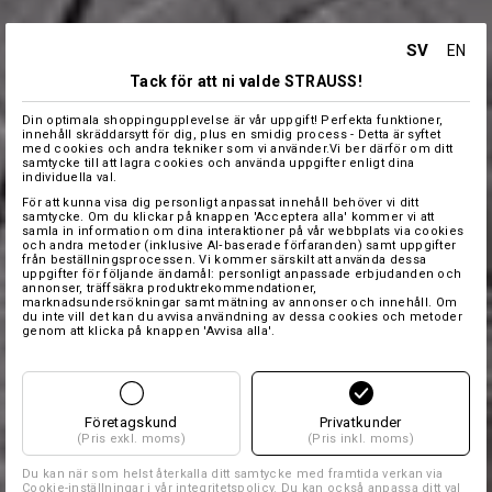
SV
EN
Tack för att ni valde STRAUSS!
Din optimala shoppingupplevelse är vår uppgift! Perfekta funktioner,
innehåll skräddarsytt för dig, plus en smidig process - Detta är syftet
med cookies och andra tekniker som vi använder.Vi ber därför om ditt
samtycke till att lagra cookies och använda uppgifter enligt dina
individuella val.
För att kunna visa dig personligt anpassat innehåll behöver vi ditt
samtycke. Om du klickar på knappen 'Acceptera alla' kommer vi att
samla in information om dina interaktioner på vår webbplats via cookies
och andra metoder (inklusive AI‑baserade förfaranden) samt uppgifter
från beställningsprocessen. Vi kommer särskilt att använda dessa
uppgifter för följande ändamål: personligt anpassade erbjudanden och
annonser, träffsäkra produktrekommendationer,
marknadsundersökningar samt mätning av annonser och innehåll. Om
du inte vill det kan du avvisa användning av dessa cookies och metoder
genom att klicka på knappen 'Avvisa alla'.
Företagskund
Privatkunder
(Pris exkl. moms)
(Pris inkl. moms)
Du kan när som helst återkalla ditt samtycke med framtida verkan via
Cookie-inställningar
i vår integritetspolicy. Du kan också anpassa ditt val