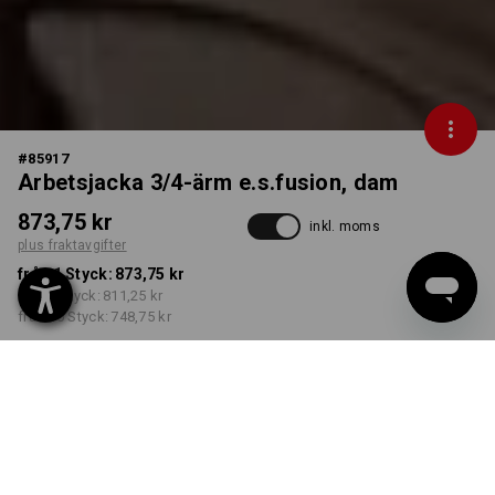
#
85917
Arbetsjacka 3/4-ärm e.s.fusion, dam
873,75 kr
inkl. moms
plus fraktavgifter
från 1 Styck:
873,75 kr
från 3 Styck:
811,25 kr
från 10 Styck:
748,75 kr
Leveranstiden är ca 3–6
arbetsdagar
FÄRG
STORLEK
XS
välj
välj