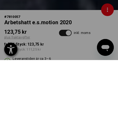
#
7810057
Arbetshatt e.s.motion 2020
123,75 kr
inkl. moms
plus fraktavgifter
från 1 Styck:
123,75 kr
från 10 Styck:
111,25 kr
Leveranstiden är ca 3–6
arbetsdagar
FÄRG
STORLEK
S/M
välj
välj
svart / varselgul /
varselorange
Rabatt på antal