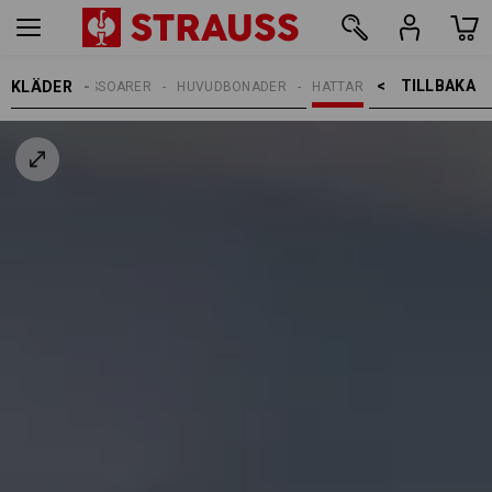
TILLBAKA    >
KLÄDER
AMER
ACCESSOARER
HUVUDBONADER
HATTAR