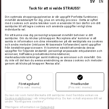
SV
EN
Tack för att ni valde STRAUSS!
Din optimala shoppingupplevelse är vår uppgift! Perfekta funktioner,
innehåll skräddarsytt för dig, plus en smidig process - Detta är syftet
med cookies och andra tekniker som vi använder.Vi ber därför om ditt
samtycke till att lagra cookies och använda uppgifter enligt dina
individuella val.
För att kunna visa dig personligt anpassat innehåll behöver vi ditt
samtycke. Om du klickar på knappen 'Acceptera alla' kommer vi att
samla in information om dina interaktioner på vår webbplats via cookies
och andra metoder (inklusive AI‑baserade förfaranden) samt uppgifter
från beställningsprocessen. Vi kommer särskilt att använda dessa
uppgifter för följande ändamål: personligt anpassade erbjudanden och
annonser, träffsäkra produktrekommendationer,
marknadsundersökningar samt mätning av annonser och innehåll. Om
du inte vill det kan du avvisa användning av dessa cookies och metoder
genom att klicka på knappen 'Avvisa alla'.
Företagskund
Privatkunder
(Pris exkl. moms)
(Pris inkl. moms)
Du kan när som helst återkalla ditt samtycke med framtida verkan via
Cookie-inställningar
i vår integritetspolicy. Du kan också anpassa ditt val
under ”Konfigurera cookies”.
Ytterligare information se
Dataskydd
.