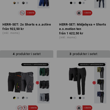
HERR-SET: 2x Shorts e.s.active
HERR-SET: Midjebyxa + Shorts
från
922,50 kr
e.s.motion ten
(inkl. moms)
från
1 622,50 kr
(inkl. moms)
4
produkter i setet
3
produkter i setet