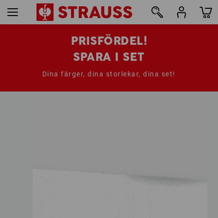
PRISFÖRDEL!
SPARA I SET
Dina färger, dina storlekar, dina set!