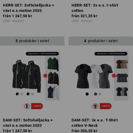
HERR-SET: Softshelljacka +
HERR-SET: 3x e.s. t-shirt
väst e.s.motion 2020
cotton
från
1 247,50 kr
från
321,25 kr
(inkl. moms)
(inkl. moms)
3
produkter i setet
4
produkter i setet
DAM-SET: Softshelljacka +
DAM-SET: 3x e.s. T-Shirt
väst e.s.motion 2020
cotton V-Neck
från
1 247,50 kr
från
356,25 kr