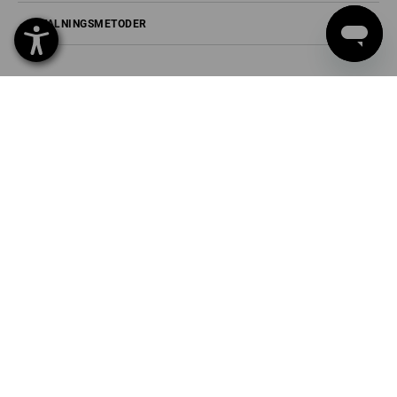
BETALNINGSMETODER
Strauss Sverige AB
Box U-279
202 29 Malmö
Tel
040 694 90 01
Fax
040 694 90 04
Mail
info-se@strauss.com