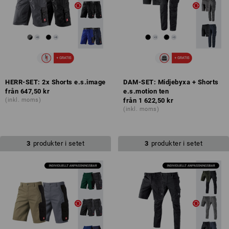
HERR-SET: 2x Shorts e.s.image
DAM-SET: Midjebyxa + Shorts
från
647,50 kr
e.s.motion ten
(inkl. moms)
från
1 622,50 kr
(inkl. moms)
3
produkter i setet
3
produkter i setet