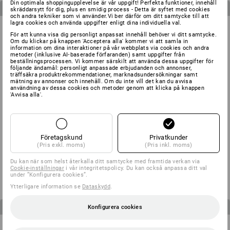
Din optimala shoppingupplevelse är vår uppgift! Perfekta funktioner, innehåll
3
produkter i setet
3
produkter i setet
skräddarsytt för dig, plus en smidig process - Detta är syftet med cookies
och andra tekniker som vi använder.Vi ber därför om ditt samtycke till att
lagra cookies och använda uppgifter enligt dina individuella val.
För att kunna visa dig personligt anpassat innehåll behöver vi ditt samtycke.
Om du klickar på knappen 'Acceptera alla' kommer vi att samla in
information om dina interaktioner på vår webbplats via cookies och andra
metoder (inklusive AI‑baserade förfaranden) samt uppgifter från
beställningsprocessen. Vi kommer särskilt att använda dessa uppgifter för
följande ändamål: personligt anpassade erbjudanden och annonser,
träffsäkra produktrekommendationer, marknadsundersökningar samt
mätning av annonser och innehåll. Om du inte vill det kan du avvisa
användning av dessa cookies och metoder genom att klicka på knappen
'Avvisa alla'.
Företagskund
Privatkunder
HERR-SET: Midjebyxa + shorts
BARN-SET: Midjebyxa + Shorts
(Pris exkl. moms)
(Pris inkl. moms)
e.s.motion
e.s.motion
Du kan när som helst återkalla ditt samtycke med framtida verkan via
från
1 310,00 kr
från
622,50 kr
Cookie-inställningar
i vår integritetspolicy. Du kan också anpassa ditt val
(inkl. moms)
(inkl. moms)
under ”Konfigurera cookies”.
Ytterligare information se
Dataskydd
.
4
produkter i setet
3
produkter i setet
Konfigurera cookies