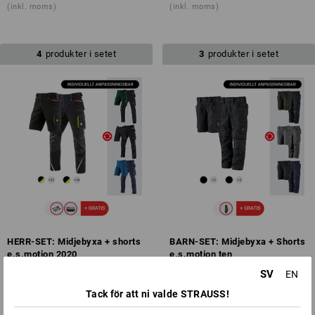
(inkl. moms)
(inkl. moms)
4
produkter i setet
3
produkter i setet
HERR-SET: Midjebyxa + shorts
BARN-SET: Midjebyxa + Shorts
e.s.motion 2020
e.s.motion ten
från
1 372,50 kr
från
797,50 kr
SV
EN
(inkl. moms)
(inkl. moms)
Tack för att ni valde STRAUSS!