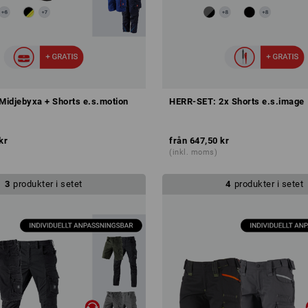
idjebyxa + Shorts e.s.motion
HERR-SET: 2x Shorts e.s.image
kr
från
647,50 kr
(inkl. moms)
3
produkter i setet
4
produkter i setet