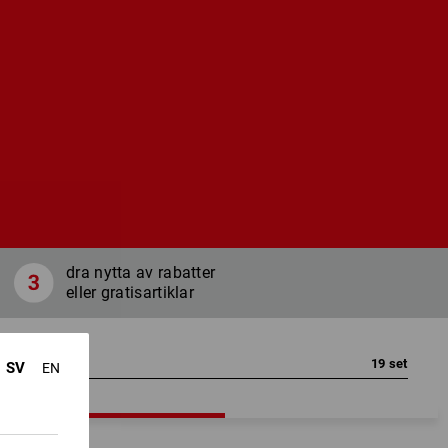
dra nytta av rabatter
eller gratisartiklar
19
set
SV
EN