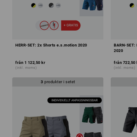
HERR-SET: 2x Shorts e.s.motion 2020
BARN-SET: M
2020
från
1 122,50 kr
från
722,50 
(inkl. moms)
(inkl. moms)
3
produkter i setet