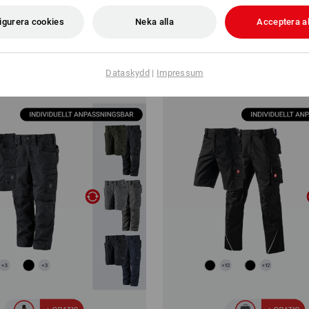
2020
igurera cookies
Neka alla
Acceptera al
kr
från
1 247,50 kr
(inkl. moms)
3
produkter i setet
3
produkter i setet
Dataskydd
|
Impressum