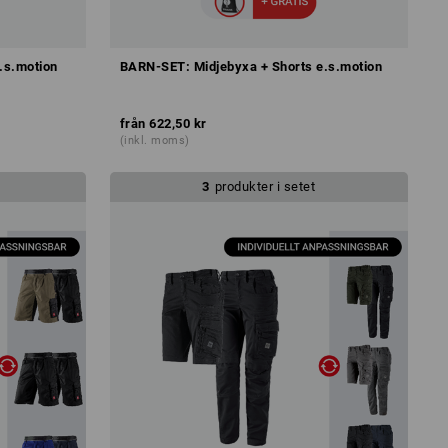
.s.motion
BARN-SET: Midjebyxa + Shorts e.s.motion
från
622,50 kr
(inkl. moms)
3
produkter i setet