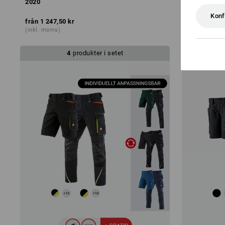
2020
Konf
från
1 247,50 kr
från
321,25 
(inkl. moms)
(inkl. moms)
4
produkter i setet