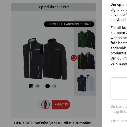
Din optim
3
produkter i setet
dig, plus
använder.V
individuel
För att k
knappen '
webbplats
från best
ändamål: 
produktre
Om du int
på knappen
Du kan nä
integrite
Ytterliga
HERR-SET: Softshelljacka + väst e.s.motion
HERR-SET: 3x