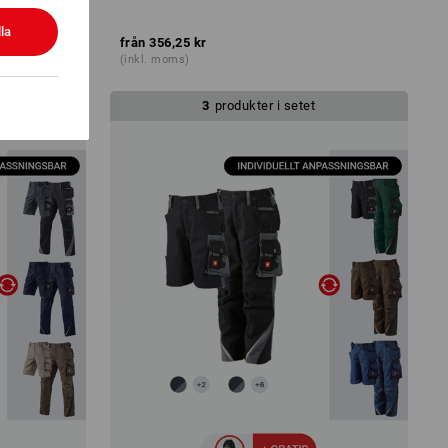
la
från
356,25 kr
(inkl. moms)
3
produkter i setet