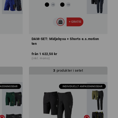
DAM-SET: Midjebyxa + Shorts e.s.motion
ten
från
1 622,50 kr
(inkl. moms)
3
produkter i setet