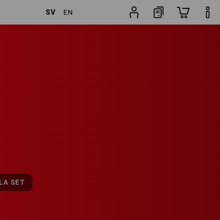
SV
EN
19
set
LA SET