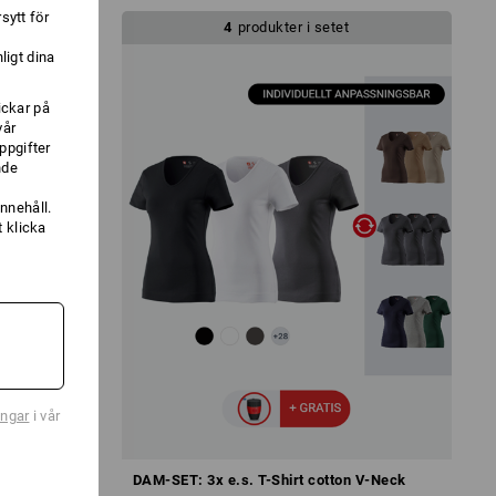
sytt för
4
produkter i setet
ligt dina
ickar på
vår
ppgifter
nde
nnehåll.
 klicka
ingar
i vår
 e.s.motion
DAM-SET: 3x e.s. T-Shirt cotton V-Neck