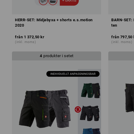
HERR-SET: Midjebyxa + shorts e.s.motion
BARN-SET: M
2020
ten
från
1 372,50 kr
från
797,50 
(inkl. moms)
(inkl. moms)
4
produkter i setet