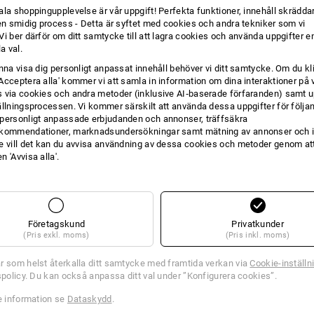
ala shoppingupplevelse är vår uppgift! Perfekta funktioner, innehåll skräddar
4
produkter i setet
3
produkter i setet
 en smidig process - Detta är syftet med cookies och andra tekniker som vi
i ber därför om ditt samtycke till att lagra cookies och använda uppgifter en
la val.
unna visa dig personligt anpassat innehåll behöver vi ditt samtycke. Om du kl
Acceptera alla' kommer vi att samla in information om dina interaktioner på 
 via cookies och andra metoder (inklusive AI‑baserade förfaranden) samt u
ällningsprocessen. Vi kommer särskilt att använda dessa uppgifter för följa
personligt anpassade erbjudanden och annonser, träffsäkra
kommendationer, marknadsundersökningar samt mätning av annonser och i
e vill det kan du avvisa användning av dessa cookies och metoder genom att
 'Avvisa alla'.
Företagskund
Privatkunder
(Pris exkl. moms)
(Pris inkl. moms)
r som helst återkalla ditt samtycke med framtida verkan via
Cookie-inställn
tspolicy. Du kan också anpassa ditt val under ”Konfigurera cookies”.
re information se
Dataskydd
.
 e.s. t-shirt cotton
DAM-SET: Softshelljacka + väst