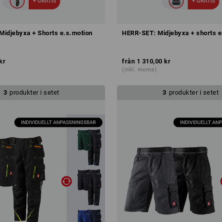
idjebyxa + Shorts e.s.motion
HERR-SET: Midjebyxa + shorts e
kr
från
1 310,00 kr
(inkl. moms)
3
produkter i setet
3
produkter i setet