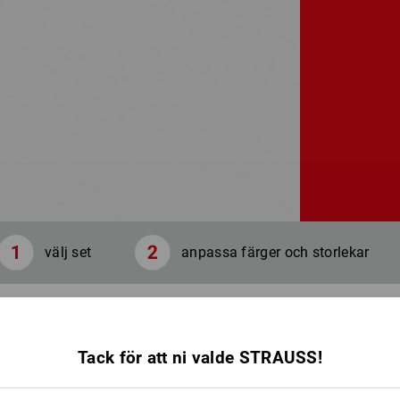
välj set
anpassa färger och storlekar
Tack för att ni valde STRAUSS!