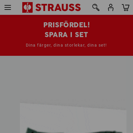
PRISFÖRDEL!
SPARA I SET
Dina färger, dina storlekar, dina set!