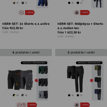
HERR-SET: 2x Shorts e.s.active
HERR-SET: Midjebyxa + Shorts
från
922,50 kr
e.s.motion ten
(inkl. moms)
från
1 622,50 kr
(inkl. moms)
4
produkter i setet
3
produkter i setet