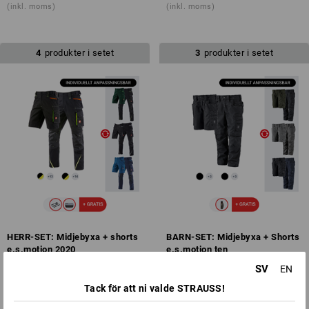
(inkl. moms)
(inkl. moms)
4
produkter i setet
3
produkter i setet
HERR-SET: Midjebyxa + shorts
BARN-SET: Midjebyxa + Shorts
e.s.motion 2020
e.s.motion ten
från
1 372,50 kr
från
797,50 kr
SV
EN
(inkl. moms)
(inkl. moms)
Tack för att ni valde STRAUSS!