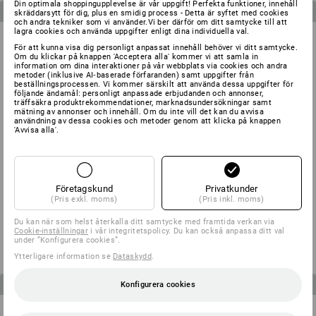
Din optimala shoppingupplevelse är vår uppgift! Perfekta funktioner, innehåll
3
produkter i setet
3
produkter i setet
skräddarsytt för dig, plus en smidig process - Detta är syftet med cookies
och andra tekniker som vi använder.Vi ber därför om ditt samtycke till att
lagra cookies och använda uppgifter enligt dina individuella val.
För att kunna visa dig personligt anpassat innehåll behöver vi ditt samtycke.
Om du klickar på knappen 'Acceptera alla' kommer vi att samla in
information om dina interaktioner på vår webbplats via cookies och andra
metoder (inklusive AI‑baserade förfaranden) samt uppgifter från
beställningsprocessen. Vi kommer särskilt att använda dessa uppgifter för
följande ändamål: personligt anpassade erbjudanden och annonser,
träffsäkra produktrekommendationer, marknadsundersökningar samt
mätning av annonser och innehåll. Om du inte vill det kan du avvisa
användning av dessa cookies och metoder genom att klicka på knappen
'Avvisa alla'.
Företagskund
Privatkunder
HERR-SET: Midjebyxa + shorts
BARN-SET: Midjebyxa + Shorts
(Pris exkl. moms)
(Pris inkl. moms)
e.s.motion
e.s.motion
Du kan när som helst återkalla ditt samtycke med framtida verkan via
från
1 310,00 kr
från
622,50 kr
Cookie-inställningar
i vår integritetspolicy. Du kan också anpassa ditt val
(inkl. moms)
(inkl. moms)
under ”Konfigurera cookies”.
Ytterligare information se
Dataskydd
.
4
produkter i setet
3
produkter i setet
Konfigurera cookies