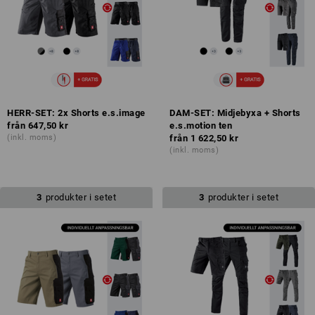
HERR-SET: 2x Shorts e.s.image
DAM-SET: Midjebyxa + Shorts
från
647,50 kr
e.s.motion ten
(inkl. moms)
från
1 622,50 kr
(inkl. moms)
3
produkter i setet
3
produkter i setet