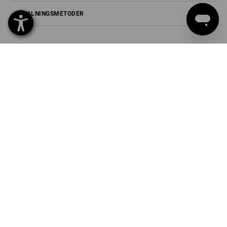
BETALNINGSMETODER
Strauss Sverige AB
Box U-279
202 29 Malmö
Tel
040 694 90 01
Fax
040 694 90 04
Mail
info-se@strauss.com