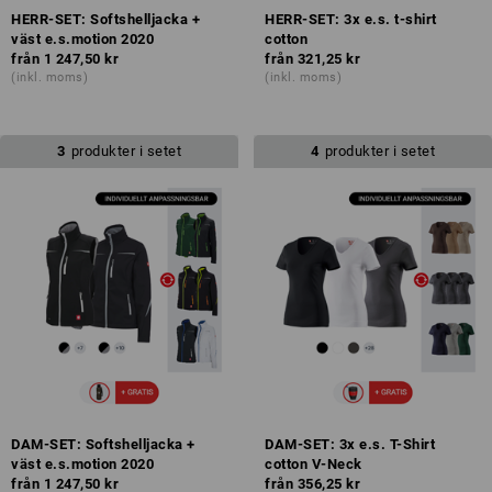
HERR-SET: Softshelljacka +
HERR-SET: 3x e.s. t-shirt
väst e.s.motion 2020
cotton
från
1 247,50 kr
från
321,25 kr
(inkl. moms)
(inkl. moms)
3
produkter i setet
4
produkter i setet
DAM-SET: Softshelljacka +
DAM-SET: 3x e.s. T-Shirt
väst e.s.motion 2020
cotton V-Neck
från
1 247,50 kr
från
356,25 kr