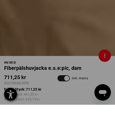
#
61810
Fiberpälshuvjacka e.s.e:pic, dam
711,25 kr
inkl. moms
plus fraktavgifter
från 1 Styck:
711,25 kr
från 3 Styck:
661,25 kr
från 10 Styck:
623,75 kr
Leveranstiden är ca 3–6
arbetsdagar