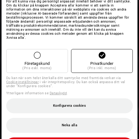
För att kunna visa dig personligt anpassat innehåll behöver vi ditt samtycke.
Om du klickar på knappen 'Acceptera alla' kommer vi att samla in
information om dina interaktioner på vår webbplats via cookies och andra
metoder (inklusive AI‑baserade förfaranden) samt uppgifter från
beställningsprocessen. Vi kommer särskilt att använda dessa uppgifter för
följande ändamål: personligt anpassade erbjudanden och annonser,
träffsäkra produktrekommendationer, marknadsundersökningar samt
mätning av annonser och innehåll. Om du inte vill det kan du avvisa
användning av dessa cookies och metoder genom att klicka på knappen
'Avvisa alla'.
Företagskund
Privatkunder
(Pris exkl. moms)
(Pris inkl. moms)
Du kan när som helst återkalla ditt samtycke med framtida verkan via
Cookie-inställningar
i vår integritetspolicy. Du kan också anpassa ditt val
under ”Konfigurera cookies”.
Ytterligare information se
Dataskydd
.
Konfigurera cookies
Neka alla