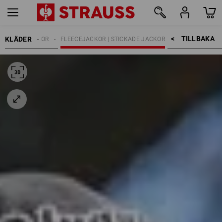
TILLBAKA    >
KLÄDER
ARBETSJACKOR
FLEECEJACKOR | STICKADE JACKOR