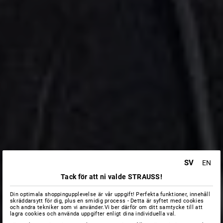
SV
EN
Tack för att ni valde STRAUSS!
Din optimala shoppingupplevelse är vår uppgift! Perfekta funktioner, innehåll
skräddarsytt för dig, plus en smidig process - Detta är syftet med cookies
och andra tekniker som vi använder.Vi ber därför om ditt samtycke till att
lagra cookies och använda uppgifter enligt dina individuella val.