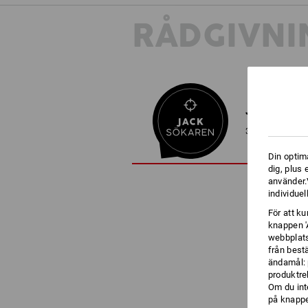
RÅDGIVNI
JACKSÖKA
3 steg till den 
Din optim
dig, plus
använder.V
individuel
För att k
knappen '
webbplats
från best
ändamål: 
produktre
Om du int
på knappen