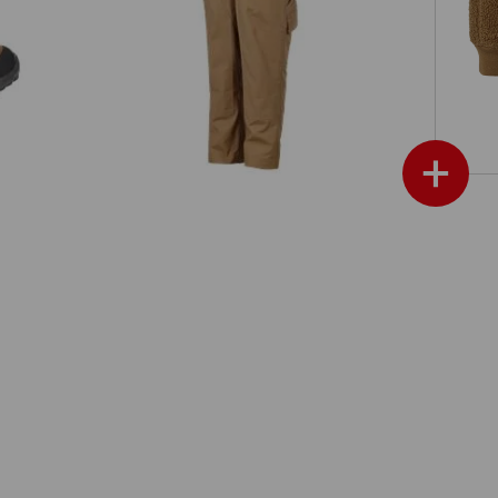
Double Front midjebyxa e.s.e:pic
 low
ripstop, barn
+
ytterligare annonser