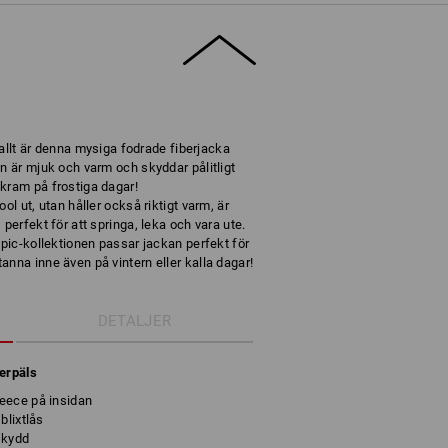
 kallt är denna mysiga fodrade fiberjacka
n är mjuk och varm och skyddar pålitligt
kram på frostiga dagar!
ol ut, utan håller också riktigt varm, är
perfekt för att springa, leka och vara ute.
:pic-kollektionen passar jackan perfekt för
nna inne även på vintern eller kalla dagar!
DETALJER
berpäls
eece på insidan
blixtlås
skydd