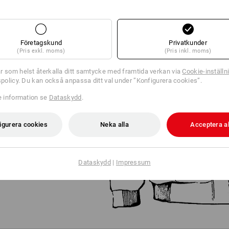
Företagskund
Privatkunder
(Pris exkl. moms)
(Pris inkl. moms)
r som helst återkalla ditt samtycke med framtida verkan via
Cookie-inställn
EN
tspolicy. Du kan också anpassa ditt val under ”Konfigurera cookies”.
CKAN
re information se
Dataskydd
.
betsjackan resp.
igurera cookies
Neka alla
Acceptera al
emål och behov du har.
ar sedan ut vad som
Dataskydd
|
Impressum