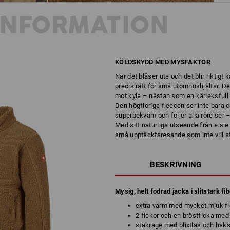
INFORMATION
KÖLDSKYDD MED MYSFAKTOR
När det blåser ute och det blir riktigt
precis rätt för små utomhushjältar. De
mot kyla – nästan som en kärleksfull 
Den högfloriga fleecen ser inte bara co
superbekväm och följer alla rörelser – 
Med sitt naturliga utseende från e.s.e
små upptäcktsresande som inte vill sta
BESKRIVNING
Mysig, helt fodrad jacka i slitstark fi
extra varm med mycket mjuk fl
2 fickor och en bröstficka med 
ståkrage med blixtlås och hak