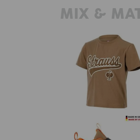
MIX & MA
T-Shirt e.s.e:pic, barn