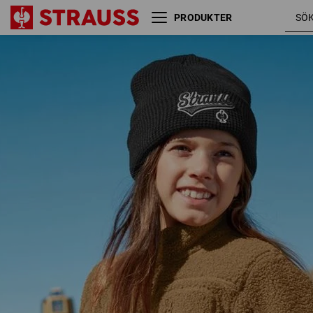
PRODUKTER
Fiberpälsjacka e.s.e:pic, barn
mandelb