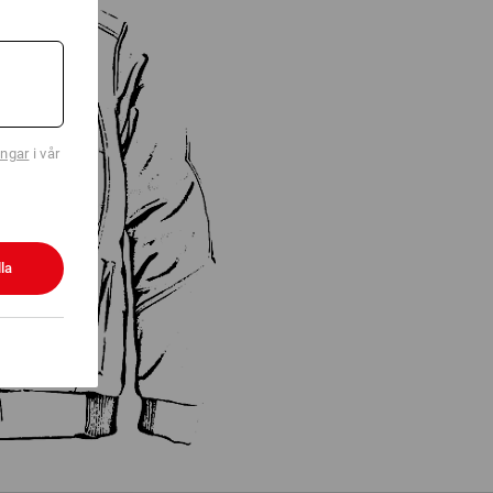
ingar
i vår
la