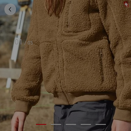
01
/
05