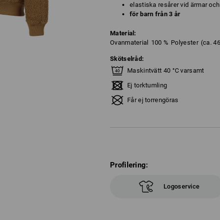
elastiska resårer vid ärmar och 
för barn från 3 år
Material:
Ovanmaterial
100
%
Polyester
(ca. 4
Skötselråd:
Maskintvätt 40 °C varsamt
Ej torktumling
Får ej torrengöras
Profilering:
Logoservice