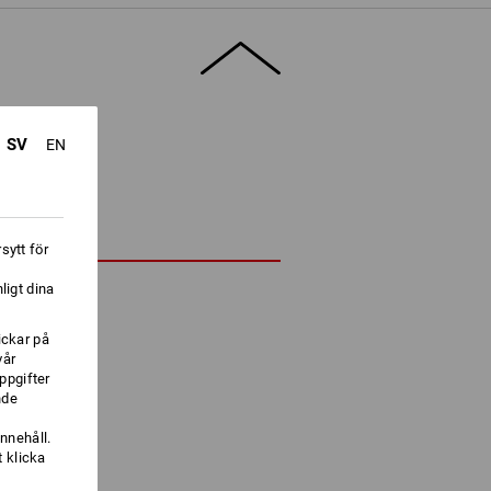
SV
EN
sytt för
ligt dina
ickar på
vår
ppgifter
nde
nnehåll.
 klicka