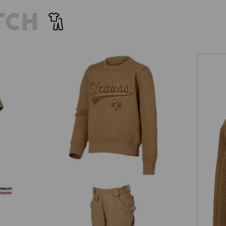
TCH
Sweatshirt e.s.e:pic, barn