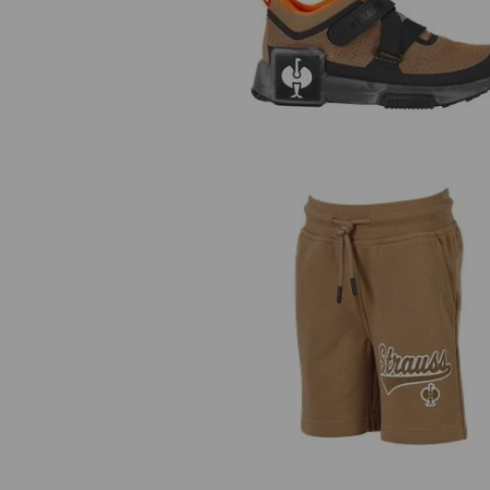
Allroundskor e.s. Shreveport, barn
Sweatshort e.s.e:pic, barn