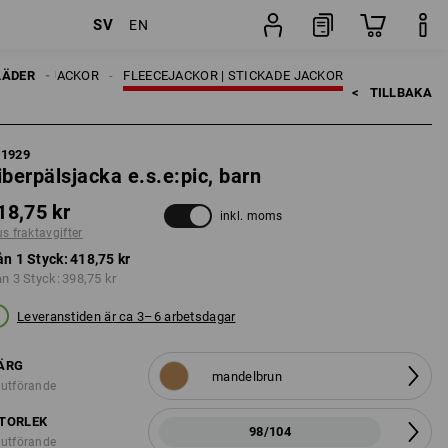
SV
EN
r
Styck
LÄDER
ARN
JACKOR
FLEECEJACKOR | STICKADE JACKOR
<   
TILLBAKA
61929
iberpälsjacka e.s.e:pic, barn
18,75 kr
inkl. moms
us fraktavgifter
ån 1 Styck:
418,75 kr
ån 3 Styck:
398,75 kr
Leveranstiden är ca 3–6 arbetsdagar
ÄRG
mandelbrun
 utförande
TORLEK
98/104
 utförande