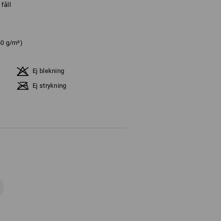
fåll
60 g/m²)
Ej blekning
Ej strykning