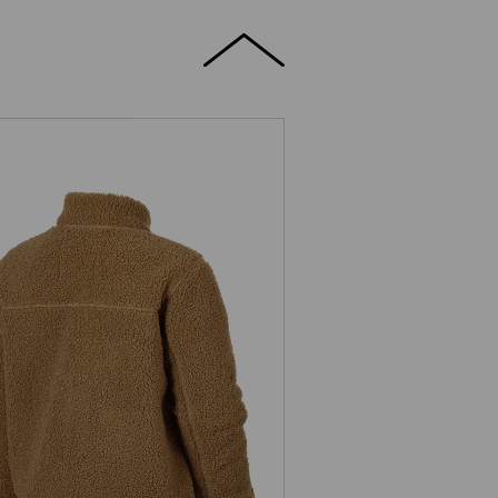
Fiberpälsjacka e.s.e:pic, barn