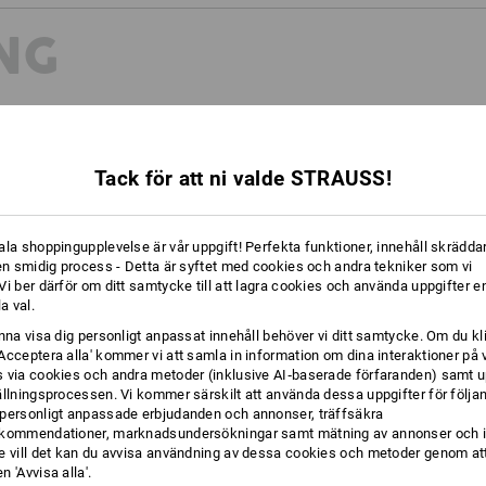
NG
REN
Tack för att ni valde STRAUSS!
perfekta jackan
ala shoppingupplevelse är vår uppgift! Perfekta funktioner, innehåll skräddar
 en smidig process - Detta är syftet med cookies och andra tekniker som vi
i ber därför om ditt samtycke till att lagra cookies och använda uppgifter en
la val.
unna visa dig personligt anpassat innehåll behöver vi ditt samtycke. Om du kl
Acceptera alla' kommer vi att samla in information om dina interaktioner på 
 via cookies och andra metoder (inklusive AI‑baserade förfaranden) samt u
ällningsprocessen. Vi kommer särskilt att använda dessa uppgifter för följa
personligt anpassade erbjudanden och annonser, träffsäkra
kommendationer, marknadsundersökningar samt mätning av annonser och i
e vill det kan du avvisa användning av dessa cookies och metoder genom att
 'Avvisa alla'.