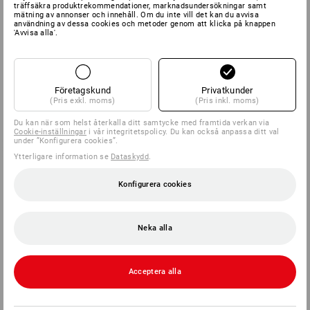
träffsäkra produktrekommendationer, marknadsundersökningar samt
mätning av annonser och innehåll. Om du inte vill det kan du avvisa
användning av dessa cookies och metoder genom att klicka på knappen
'Avvisa alla'.
Företagskund
Privatkunder
(Pris exkl. moms)
(Pris inkl. moms)
Du kan när som helst återkalla ditt samtycke med framtida verkan via
Cookie-inställningar
i vår integritetspolicy. Du kan också anpassa ditt val
under ”Konfigurera cookies”.
Ytterligare information se
Dataskydd
.
Konfigurera cookies
Neka alla
Acceptera alla