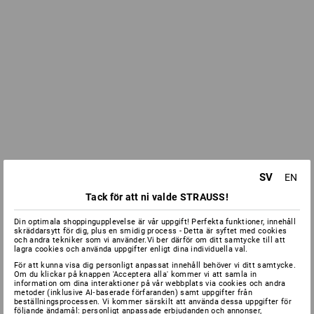
SV
EN
Tack för att ni valde STRAUSS!
Din optimala shoppingupplevelse är vår uppgift! Perfekta funktioner, innehåll
skräddarsytt för dig, plus en smidig process - Detta är syftet med cookies
och andra tekniker som vi använder.Vi ber därför om ditt samtycke till att
lagra cookies och använda uppgifter enligt dina individuella val.
För att kunna visa dig personligt anpassat innehåll behöver vi ditt samtycke.
Om du klickar på knappen 'Acceptera alla' kommer vi att samla in
information om dina interaktioner på vår webbplats via cookies och andra
metoder (inklusive AI‑baserade förfaranden) samt uppgifter från
beställningsprocessen. Vi kommer särskilt att använda dessa uppgifter för
följande ändamål: personligt anpassade erbjudanden och annonser,