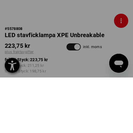
#
5578808
LED stavficklampa XPE Unbreakable
223,75 kr
inkl. moms
plus fraktavgifter
från 1 Styck:
223,75 kr
från 3 Styck:
211,25 kr
från 10 Styck:
198,75 kr
Leveranstiden är ca 3–6
arbetsdagar
Rabatt på antal
från 1 Styck
från 3 Styck
från 10 Styck
Besparingar:
Besparingar:
Besparingar:
0
%/
Styck
6
%/
Styck
11
%/
Styck