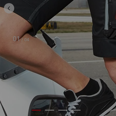
01
/
04