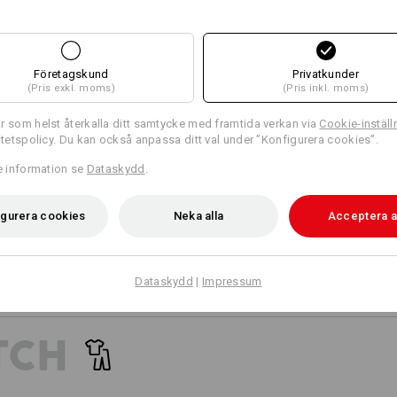
14
12
passande fickor
passande bälte
Företagskund
Privatkunder
(Pris exkl. moms)
(Pris inkl. moms)
+2 ytterligare features
+2 ytterligare features
r som helst återkalla ditt samtycke med framtida verkan via
Cookie-inställ
ritetspolicy. Du kan också anpassa ditt val under ”Konfigurera cookies”.
re information se
Dataskydd
.
igurera cookies
Neka alla
Acceptera a
Jämför alla detaljer
Dataskydd
|
Impressum
TCH