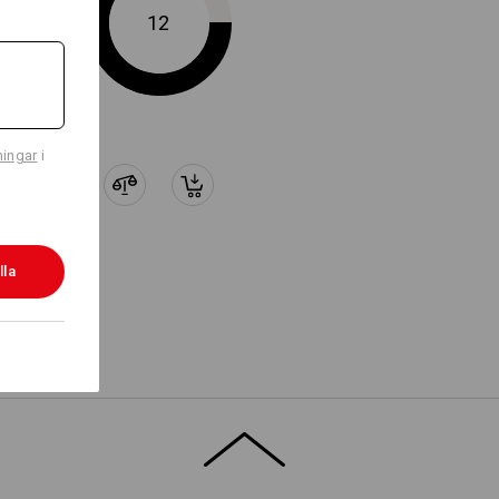
12
ningar
i
lla