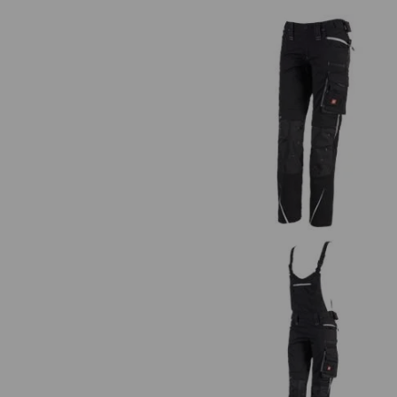
Dambyxa e.s.motion 2020
Dam hängselbyxa e.s.motion 20