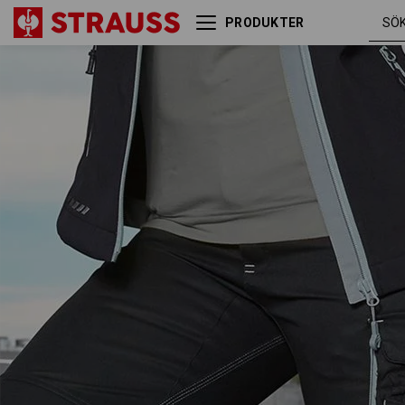
PRODUKTER
Shorts e.s.motion 2020,
svart /
dam
platina