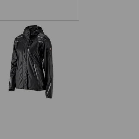
njacka e.s.motion 2020 superflex,
dam