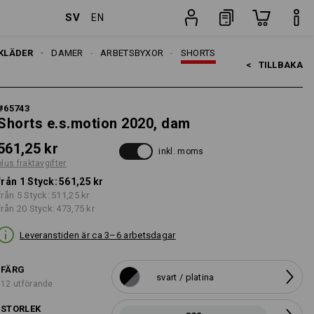
SV
EN
er
Styck
KLÄDER
DAMER
ARBETSBYXOR
SHORTS
<   
TILLBAKA
#
65743
Shorts e.s.motion 2020, dam
561,25 kr
inkl. moms
plus fraktavgifter
från 1 Styck:
561,25 kr
från 5 Styck:
511,25 kr
från 20 Styck:
473,75 kr
Leveranstiden är ca 3–6 arbetsdagar
FÄRG
svart / platina
12 utförande
STORLEK