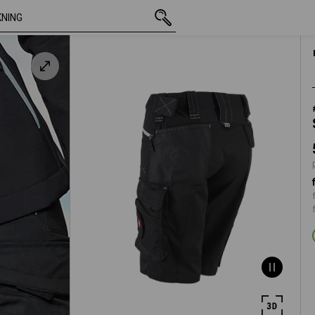
inkl. moms
561,25 kr
C32
plus fraktavgift