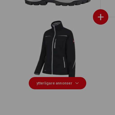
+
020,
Reg
Softshelljacka e.s.motion 2020, dam
ytterligare annonser
E