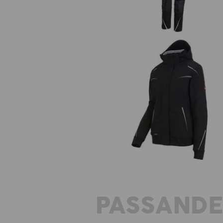
Vinter softshelljacka e.s.motion 2
dam
PASSAND