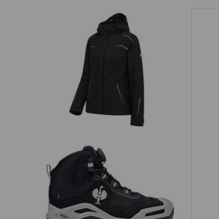
3 i 1 funktionsjacka e.s.motion 2020,
dam
20
S3 Skyddsskor e.s. Kastra II mid