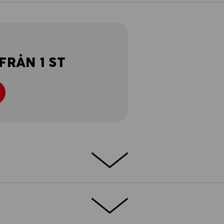
FRÅN 1 ST
i shortsversion. Shortsen e.s.motion 2020
ncept i en sportig, feminin skärning för