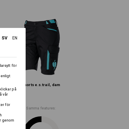
Bomull
(ca. 245 g/m²)
Ej blekning
Varmt strykjärn
SV
EN
dast så länge lagret räcker !!!
arsytt för
i
 enligt
Shorts e.s.​trail, dam
klickar på
å vår
Logoservice
t
er för
Samma features:
h
ring
er genom