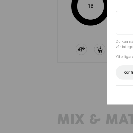
16
Du kan nä
vår integ
Ytterliga
Konf
MIX & MA