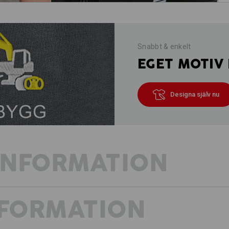
Snabbt & enkelt
EGET MOTIV 
Designa själv nu
INFORMATION
NFORMATION
GÖR KORT PROCES MED VÄRMEN
Prototypen för en modern arbetsbyxa 
bygger på samma sofistikerade fickko