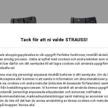
utan problem.
Ovanmaterial
65
%
Polyester
/
35
%
Skötselråd:
Maskintvätt 60 °C
Trumla torr
Kemtvätt möjlig
Tack för att ni valde STRAUSS!
!!! Säsongsartikel !!! Levereras en
särskilt för direkt fastsättning
ala shoppingupplevelse är vår uppgift! Perfekta funktioner, innehåll skrädd
 en smidig process - Detta är syftet med cookies och andra tekniker som v
1
Vi ber därför om ditt samtycke till att lagra cookies och använda uppgifter
/
2
mer
iduella val.
Shorts e.s.​motion ten, dam
Shorts e.s.​concrete light, dam
Profilering:
unna visa dig personligt anpassat innehåll behöver vi ditt samtycke. Om du 
Acceptera alla' kommer vi att samla in information om dina interaktioner p
ÄNNU MER PLATS
Designa själv
 via cookies och andra metoder (inklusive AI‑baserade förfaranden) sam
 från beställningsprocessen. Vi kommer särskilt att använda dessa uppgift
Samma features:
Samma features:
ändamål: personligt anpassade erbjudanden och annonser, träffsäkra
ekommendationer, marknadsundersökningar samt mätning av annonser oc
ktygsfickorna, som beställs separat, är en perfekt fickkomplette
 Om du inte vill det kan du avvisa användning av dessa cookies och metod
och skapar mer utrymme för dina verktyg!
 på knappen 'Avvisa alla'.