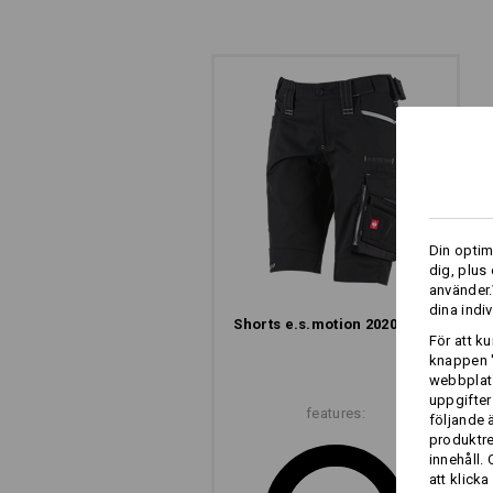
ARBETSFICKOR -
ENKELA ATT FÄSTA
Breda bälteshällor med kardborrband, 
Din optim
av e.s.motion 2020-workerfickor
dig, plus
använder.
dina indiv
Shorts e.s.​motion 2020, dam
För att k
knappen '
webbplats
uppgifter
features:
följande 
produktr
Ver
innehåll.
att klicka