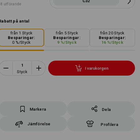
C32
8 utförande
Rabatt på antal
från 1 Styck
från 5 Styck
från 20 Styck
Besparingar:
Besparingar:
Besparingar:
0
%/
Styck
9
%/
Styck
16
%/
Styck
I varukorgen
Styck
Markera
Dela
Jämförelse
Profilera