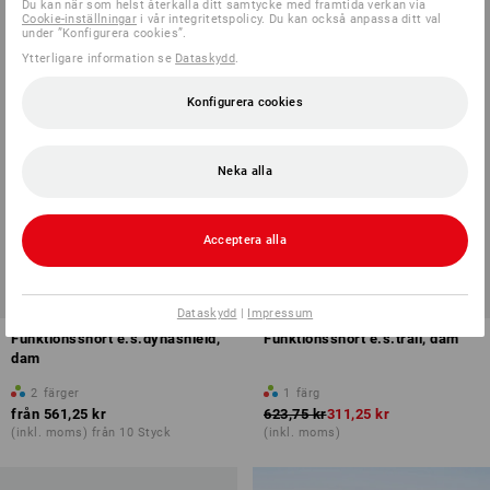
Du kan när som helst återkalla ditt samtycke med framtida verkan via
Cookie-inställningar
i vår integritetspolicy. Du kan också anpassa ditt val
under ”Konfigurera cookies”.
Ytterligare information se
Dataskydd
.
Konfigurera cookies
Neka alla
Acceptera alla
REA -50%
Dataskydd
|
Impressum
Funktionsshort e.s.dynashield,
Funktionsshort e.s.trail, dam
dam
2
färger
1
färg
från
561,25 kr
623,75 kr
311,25 kr
(inkl. moms) från 10 Styck
(inkl. moms)