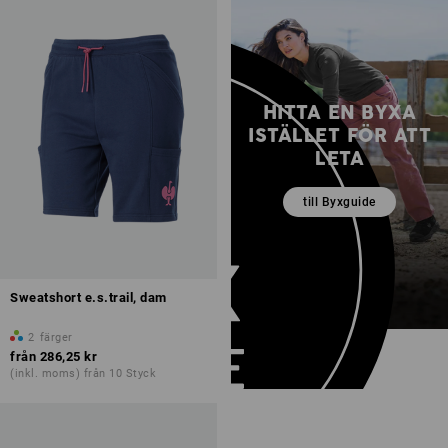
HITTA EN BYXA
ISTÄLLET FÖR ATT
LETA
till Byxguide
Sweatshort e.s.trail, dam
2
färger
från
286,25 kr
(inkl. moms) från 10 Styck