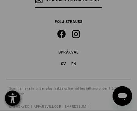
NYHETSBREV-REGISTRERING
FÖLJ STRAUSS
SPRÅKVAL
SV
EN
Summan av alla priser
plus fraktavgifter
vid beställning under 1 250,00 kr i
varuvärde.
DATASKYDD
AFFÄRSVILLKOR
IMPRESSUM
INFORMATION OM ANNULLERING