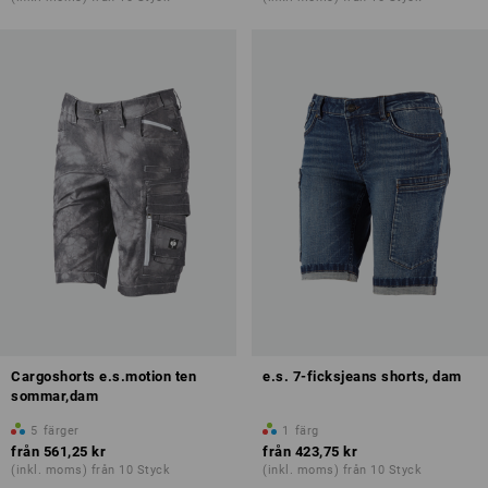
Cargoshorts e.s.motion ten
e.s. 7-ficksjeans shorts, dam
sommar,dam
5
färger
1
färg
från
561,25 kr
från
423,75 kr
(inkl. moms) från 10 Styck
(inkl. moms) från 10 Styck