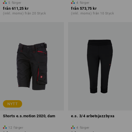
5
färger
4
färger
från
611,25 kr
från
573,75 kr
(inkl. moms) från 20 Styck
(inkl. moms) från 10 Styck
NYTT
Shorts e.s.motion 2020, dam
e.s. 3/4 arbetsjazzbyxa
12
färger
4
färger