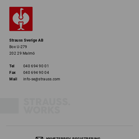
Strauss Sverige AB
Box U-279
202 29 Malmö
Tel
040 694 90 01
Fax
040 694 90 04
Mail
info-se@strauss.com