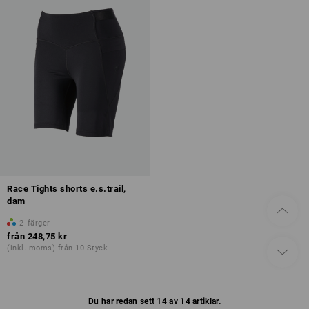
Race Tights shorts e.s.trail,
dam
2
färger
från
248,75 kr
(inkl. moms) från 10 Styck
Du har redan sett 14 av 14 artiklar.