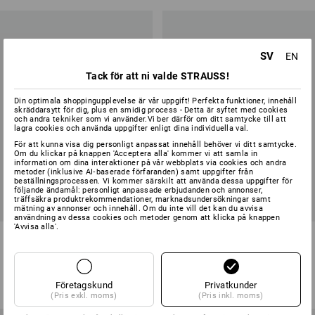
SV
EN
Tack för att ni valde STRAUSS!
Din optimala shoppingupplevelse är vår uppgift! Perfekta funktioner, innehåll
skräddarsytt för dig, plus en smidig process - Detta är syftet med cookies
och andra tekniker som vi använder.Vi ber därför om ditt samtycke till att
lagra cookies och använda uppgifter enligt dina individuella val.
För att kunna visa dig personligt anpassat innehåll behöver vi ditt samtycke.
Om du klickar på knappen 'Acceptera alla' kommer vi att samla in
information om dina interaktioner på vår webbplats via cookies och andra
metoder (inklusive AI‑baserade förfaranden) samt uppgifter från
beställningsprocessen. Vi kommer särskilt att använda dessa uppgifter för
följande ändamål: personligt anpassade erbjudanden och annonser,
träffsäkra produktrekommendationer, marknadsundersökningar samt
mätning av annonser och innehåll. Om du inte vill det kan du avvisa
användning av dessa cookies och metoder genom att klicka på knappen
'Avvisa alla'.
Shorts e.s.concrete light, dam
Shorts e.s.vision, dam
4
färger
6
färger
från
561,25 kr
från
523,75 kr
Företagskund
Privatkunder
(inkl. moms) från 10 Styck
(inkl. moms) från 20 Styck
(Pris exkl. moms)
(Pris inkl. moms)