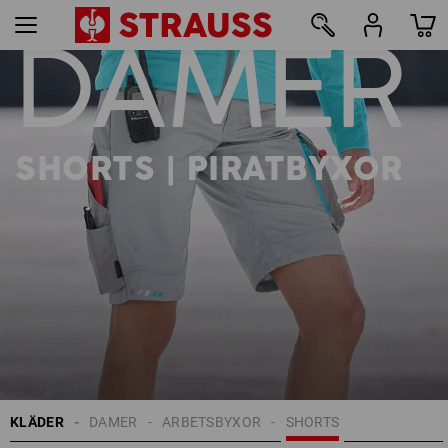
DAMER
14
SHORTS | PIRATBYXOR
KLÄDER
DAMER
ARBETSBYXOR
SHORTS