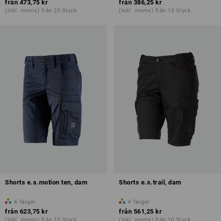
från
473,75 kr
från
386,25 kr
(inkl. moms) från 20 Styck
(inkl. moms) från 10 Styck
Shorts e.s.motion ten, dam
Shorts e.s.trail, dam
4
färger
4
färger
från
623,75 kr
från
561,25 kr
(inkl. moms) från 10 Styck
(inkl. moms) från 10 Styck