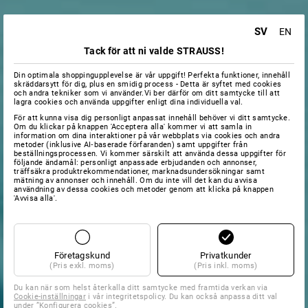
SV
EN
Tack för att ni valde STRAUSS!
Din optimala shoppingupplevelse är vår uppgift! Perfekta funktioner, innehåll
skräddarsytt för dig, plus en smidig process - Detta är syftet med cookies
och andra tekniker som vi använder.Vi ber därför om ditt samtycke till att
lagra cookies och använda uppgifter enligt dina individuella val.
För att kunna visa dig personligt anpassat innehåll behöver vi ditt samtycke.
Om du klickar på knappen 'Acceptera alla' kommer vi att samla in
information om dina interaktioner på vår webbplats via cookies och andra
metoder (inklusive AI‑baserade förfaranden) samt uppgifter från
beställningsprocessen. Vi kommer särskilt att använda dessa uppgifter för
följande ändamål: personligt anpassade erbjudanden och annonser,
träffsäkra produktrekommendationer, marknadsundersökningar samt
mätning av annonser och innehåll. Om du inte vill det kan du avvisa
användning av dessa cookies och metoder genom att klicka på knappen
'Avvisa alla'.
Företagskund
Privatkunder
(Pris exkl. moms)
(Pris inkl. moms)
Du kan när som helst återkalla ditt samtycke med framtida verkan via
Cookie-inställningar
i vår integritetspolicy. Du kan också anpassa ditt val
under ”Konfigurera cookies”.