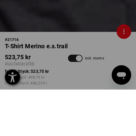
#
21716
T-Shirt Merino e.s.trail
523,75 kr
inkl. moms
plus fraktavgifter
från 1 Styck:
523,75 kr
från 3 Styck:
498,75 kr
från 10 Styck:
486,25 kr
Leveranstiden är ca 3–6
arbetsdagar
FÄRG
STORLEK
S
välj
välj