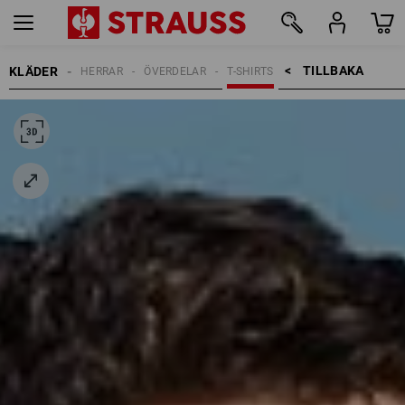
TILLBAKA    >
KLÄDER
HERRAR
ÖVERDELAR
T-SHIRTS