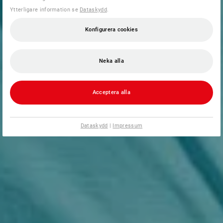
Ytterligare information se
Dataskydd
.
Konfigurera cookies
Neka alla
Acceptera alla
Dataskydd
|
Impressum