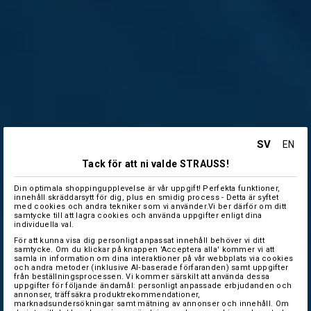
SV
EN
Tack för att ni valde STRAUSS!
Din optimala shoppingupplevelse är vår uppgift! Perfekta funktioner,
innehåll skräddarsytt för dig, plus en smidig process - Detta är syftet
med cookies och andra tekniker som vi använder.Vi ber därför om ditt
samtycke till att lagra cookies och använda uppgifter enligt dina
individuella val.
För att kunna visa dig personligt anpassat innehåll behöver vi ditt
samtycke. Om du klickar på knappen 'Acceptera alla' kommer vi att
samla in information om dina interaktioner på vår webbplats via cookies
och andra metoder (inklusive AI‑baserade förfaranden) samt uppgifter
från beställningsprocessen. Vi kommer särskilt att använda dessa
uppgifter för följande ändamål: personligt anpassade erbjudanden och
annonser, träffsäkra produktrekommendationer,
marknadsundersökningar samt mätning av annonser och innehåll. Om