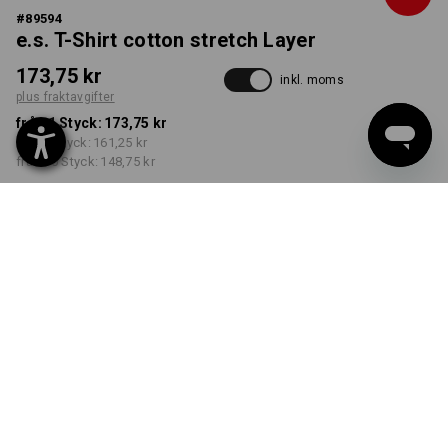
#
89594
e.s. T-Shirt cotton stretch Layer
173,75 kr
inkl. moms
plus fraktavgifter
från 1 Styck:
173,75 kr
från 5 Styck:
161,25 kr
från 30 Styck:
148,75 kr
Leveranstiden är ca 3–6
arbetsdagar
FÄRG
STORLEK
S
välj
välj
atoll / mörkblå
Rabatt på antal
från 1 Styck
från 5 Styck
från 30 Styck
Besparingar:
Besparingar:
Besparingar: