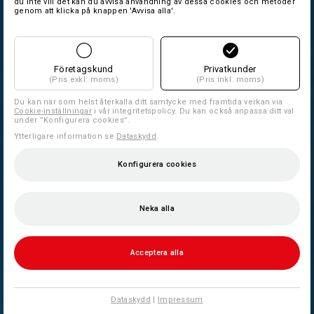
du inte vill det kan du avvisa användning av dessa cookies och metoder
genom att klicka på knappen 'Avvisa alla'.
Företagskund
Privatkunder
(Pris exkl. moms)
(Pris inkl. moms)
Du kan när som helst återkalla ditt samtycke med framtida verkan via
Cookie-inställningar
i vår integritetspolicy. Du kan också anpassa ditt val
under ”Konfigurera cookies”.
Ytterligare information se
Dataskydd
.
Konfigurera cookies
Neka alla
Acceptera alla
Dataskydd
|
Impressum