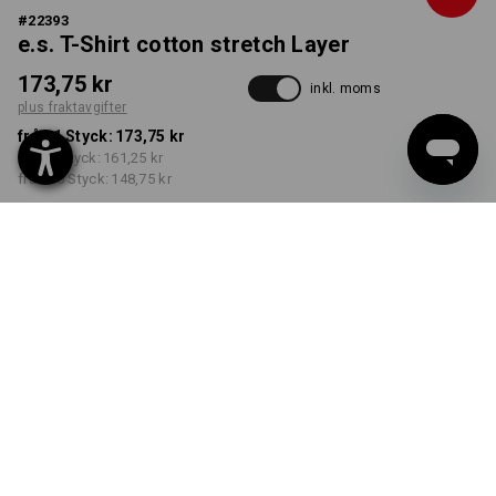
#
22393
e.s. T-Shirt cotton stretch Layer
173,75 kr
inkl. moms
plus fraktavgifter
från 1 Styck:
173,75 kr
från 5 Styck:
161,25 kr
från 30 Styck:
148,75 kr
Leveranstiden är ca 3–6
arbetsdagar
FÄRG
STORLEK
S
välj
välj
kastanj / hasselnöt
Rabatt på antal
från 1 Styck
från 5 Styck
från 30 Styck
Besparingar:
Besparingar:
Besparingar: