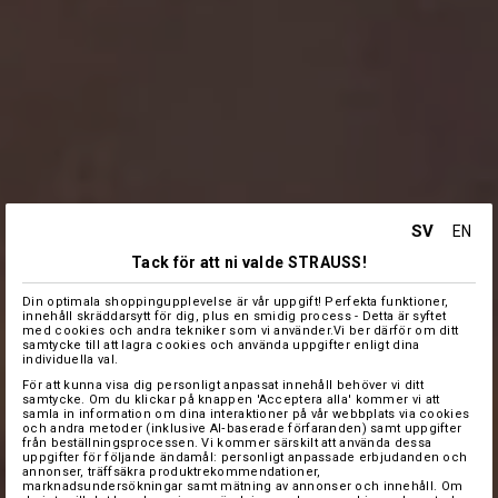
SV
EN
Tack för att ni valde STRAUSS!
Din optimala shoppingupplevelse är vår uppgift! Perfekta funktioner,
innehåll skräddarsytt för dig, plus en smidig process - Detta är syftet
med cookies och andra tekniker som vi använder.Vi ber därför om ditt
samtycke till att lagra cookies och använda uppgifter enligt dina
individuella val.
För att kunna visa dig personligt anpassat innehåll behöver vi ditt
samtycke. Om du klickar på knappen 'Acceptera alla' kommer vi att
samla in information om dina interaktioner på vår webbplats via cookies
och andra metoder (inklusive AI‑baserade förfaranden) samt uppgifter
från beställningsprocessen. Vi kommer särskilt att använda dessa
uppgifter för följande ändamål: personligt anpassade erbjudanden och
annonser, träffsäkra produktrekommendationer,
marknadsundersökningar samt mätning av annonser och innehåll. Om