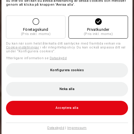
du inte vill det kan du avvisa användning av dessa cookies och metoder
genom att klicka på knappen 'Avvisa alla'.
Företagskund
Privatkunder
(Pris exkl. moms)
(Pris inkl. moms)
Du kan när som helst återkalla ditt samtycke med framtida verkan via
Cookie-inställningar
i vår integritetspolicy. Du kan också anpassa ditt val
under ”Konfigurera cookies”.
Ytterligare information se
Dataskydd
.
Konfigurera cookies
Neka alla
Acceptera alla
Dataskydd
|
Impressum