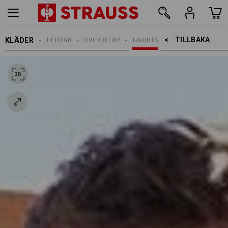
TILLBAKA    >
KLÄDER
HERRAR
ÖVERDELAR
T-SHIRTS