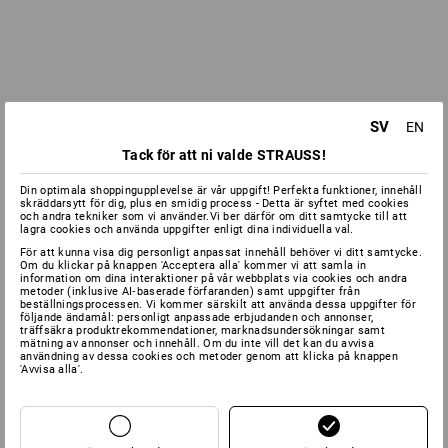
SV
EN
Tack för att ni valde STRAUSS!
Din optimala shoppingupplevelse är vår uppgift! Perfekta funktioner, innehåll
skräddarsytt för dig, plus en smidig process - Detta är syftet med cookies
och andra tekniker som vi använder.Vi ber därför om ditt samtycke till att
lagra cookies och använda uppgifter enligt dina individuella val.
För att kunna visa dig personligt anpassat innehåll behöver vi ditt samtycke.
Om du klickar på knappen 'Acceptera alla' kommer vi att samla in
information om dina interaktioner på vår webbplats via cookies och andra
metoder (inklusive AI‑baserade förfaranden) samt uppgifter från
beställningsprocessen. Vi kommer särskilt att använda dessa uppgifter för
följande ändamål: personligt anpassade erbjudanden och annonser,
träffsäkra produktrekommendationer, marknadsundersökningar samt
mätning av annonser och innehåll. Om du inte vill det kan du avvisa
användning av dessa cookies och metoder genom att klicka på knappen
'Avvisa alla'.