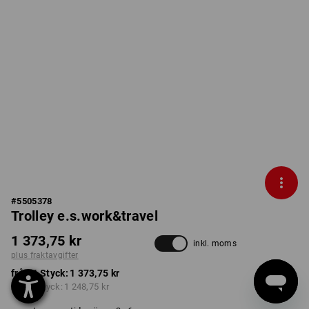
#
5505378
Trolley e.s.work&travel
1 373,75 kr
inkl. moms
plus fraktavgifter
från 1 Styck:
1 373,75 kr
från 3 Styck:
1 248,75 kr