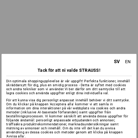
SV
EN
Tack för att ni valde STRAUSS!
Din optimala shoppingupplevelse är vår uppgift! Perfekta funktioner, innehåll
skräddarsytt för dig, plus en smidig process - Detta är syftet med cookies
och andra tekniker som vi använder.Vi ber därför om ditt samtycke till att
lagra cookies och använda uppgifter enligt dina individuella val.
För att kunna visa dig personligt anpassat innehåll behöver vi ditt samtycke.
Om du klickar på knappen 'Acceptera alla' kommer vi att samla in
information om dina interaktioner på vår webbplats via cookies och andra
metoder (inklusive AI‑baserade förfaranden) samt uppgifter från
beställningsprocessen. Vi kommer särskilt att använda dessa uppgifter för
följande ändamål: personligt anpassade erbjudanden och annonser,
träffsäkra produktrekommendationer, marknadsundersökningar samt
mätning av annonser och innehåll. Om du inte vill det kan du avvisa
användning av dessa cookies och metoder genom att klicka på knappen
'Avvisa alla'.