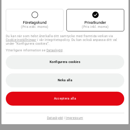
Företagskund
Privatkunder
(Pris exkl. moms)
(Pris inkl. moms)
Du kan när som helst återkalla ditt samtycke med framtida verkan via
Cookie-inställningar
i vår integritetspolicy. Du kan också anpassa ditt val
under ”Konfigurera cookies”.
Ytterligare information se
Dataskydd
.
Konfigurera cookies
Neka alla
Acceptera alla
Dataskydd
|
Impressum