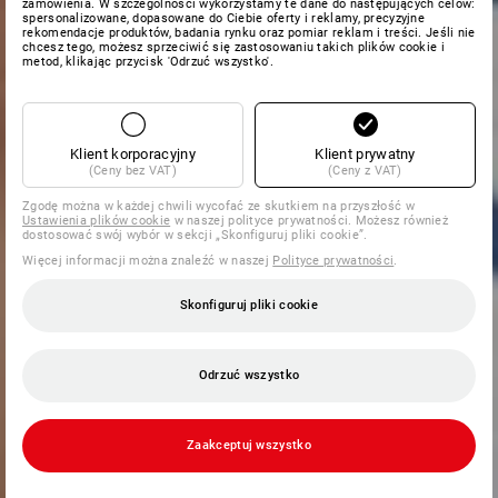
zamówienia. W szczególności wykorzystamy te dane do następujących celów:
spersonalizowane, dopasowane do Ciebie oferty i reklamy, precyzyjne
rekomendacje produktów, badania rynku oraz pomiar reklam i treści. Jeśli nie
chcesz tego, możesz sprzeciwić się zastosowaniu takich plików cookie i
metod, klikając przycisk 'Odrzuć wszystko'.
Klient korporacyjny
Klient prywatny
(Ceny bez VAT)
(Ceny z VAT)
Zgodę można w każdej chwili wycofać ze skutkiem na przyszłość w
Ustawienia plików cookie
w naszej polityce prywatności. Możesz również
dostosować swój wybór w sekcji „Skonfiguruj pliki cookie”.
Więcej informacji można znaleźć w naszej
Polityce prywatności
.
Skonfiguruj pliki cookie
Odrzuć wszystko
Zaakceptuj wszystko