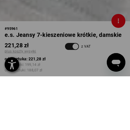
#
95961
e.s. Jeansy 7-kieszeniowe krótkie, damskie
221,28 zł
z VAT
plus koszty wysyłki
od 1 sztuka:
221,28 zł
od 3 sztuki:
199,14 zł
od 10 sztuki:
188,07 zł
Czas dostawy ok.3–5 dni
robocze(ych)
KOLOR
ROZMIAR
34
wybierz
stonewashed