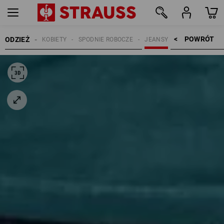
POWRÓT    >
ODZIEŻ
KOBIETY
SPODNIE ROBOCZE
JEANSY