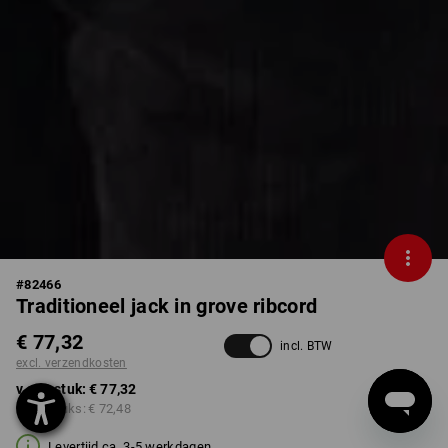
#
82466
Traditioneel jack in grove ribcord
€ 77,32
incl. BTW
excl. verzendkosten
v.a. 1 stuk:
€ 77,32
v.a. 5 stuks:
€ 72,48
Levertijd ca. 3-5 werkdagen