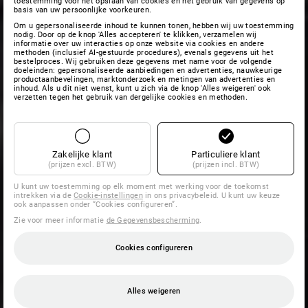
toestemming voor het opslaan van cookies en het gebruik van gegevens op
basis van uw persoonlijke voorkeuren.
Om u gepersonaliseerde inhoud te kunnen tonen, hebben wij uw toestemming
nodig. Door op de knop 'Alles accepteren' te klikken, verzamelen wij
informatie over uw interacties op onze website via cookies en andere
methoden (inclusief AI-gestuurde procedures), evenals gegevens uit het
bestelproces. Wij gebruiken deze gegevens met name voor de volgende
doeleinden: gepersonaliseerde aanbiedingen en advertenties, nauwkeurige
productaanbevelingen, marktonderzoek en metingen van advertenties en
inhoud. Als u dit niet wenst, kunt u zich via de knop 'Alles weigeren' ook
verzetten tegen het gebruik van dergelijke cookies en methoden.
Zakelijke klant
Particuliere klant
(prijzen excl. BTW)
(prijzen incl. BTW)
U kunt uw toestemming op elk moment met werking voor de toekomst
intrekken via de
Cookie-instellingen
in ons privacybeleid. U kunt uw keuze
ook aanpassen onder “Cookies configureren”.
Zie voor meer informatie
de Gegevensbescherming
.
Cookies configureren
Alles weigeren