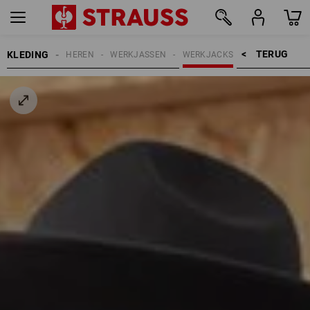
TERUG    >
KLEDING
HEREN
WERKJASSEN
WERKJACKS