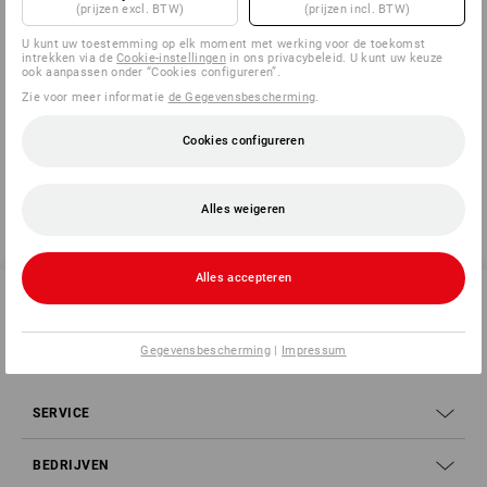
(prijzen excl. BTW)
(prijzen incl. BTW)
U kunt uw toestemming op elk moment met werking voor de toekomst
intrekken via de
Cookie-instellingen
in ons privacybeleid. U kunt uw keuze
ook aanpassen onder “Cookies configureren”.
Informatie van de fabrikant:
3M Deutschland GmbH | Carl
Zie voor meer informatie
de Gegevensbescherming
.
Schurz Str. 1 | DE 41453 Neuss | Innovation.de@3M.com
Cookies configureren
Alles weigeren
Alles accepteren
SERVICE 070 26 26 260
Gegevensbescherming
|
Impressum
SERVICE
BEDRIJVEN