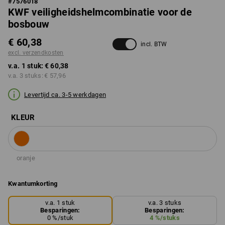
#
7576018
KWF veiligheidshelmcombinatie voor de
bosbouw
€ 60,38
incl. BTW
excl. verzendkosten
v.a. 1 stuk:
€ 60,38
v.a. 3 stuks:
€ 57,96
Levertijd ca. 3-5 werkdagen
KLEUR
oranje
Kwantumkorting
v.a. 1 stuk
v.a. 3 stuks
Besparingen:
Besparingen:
0
%/
stuk
4
%/
stuks