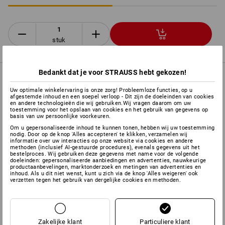
stuk
Bedankt dat je voor STRAUSS hebt gekozen!
PRODUKT INFO
Uw optimale winkelervaring is onze zorg! Probleemloze functies, op u
afgestemde inhoud en een soepel verloop - Dit zijn de doeleinden van cookies
en andere technologieën die wij gebruiken.Wij vragen daarom om uw
BESCHRIJVING
EXTRA'S
toestemming voor het opslaan van cookies en het gebruik van gegevens op
basis van uw persoonlijke voorkeuren.
Om u gepersonaliseerde inhoud te kunnen tonen, hebben wij uw toestemming
conform
DIN EN 397:2012
nodig. Door op de knop 'Alles accepteren' te klikken, verzamelen wij
informatie over uw interacties op onze website via cookies en andere
biedt optimale bescherming bij de bos- en landbouw
methoden (inclusief AI-gestuurde procedures), evenals gegevens uit het
4-punts binnenwerk met comfortabele riemband
bestelproces. Wij gebruiken deze gegevens met name voor de volgende
doeleinden: gepersonaliseerde aanbiedingen en advertenties, nauwkeurige
helmschaal van ABS-kunststof
productaanbevelingen, marktonderzoek en metingen van advertenties en
inhoud. Als u dit niet wenst, kunt u zich via de knop 'Alles weigeren' ook
met leren zweetband en ventilatiespleet
verzetten tegen het gebruik van dergelijke cookies en methoden.
regelbare hoofdomvang van 53 tot 62 cm
inclusief gezichtsrooster
conform
DIN EN 1731:2006,
voor
uitstekende bescherming tegen spanen en splinters
inclusief gehoorbeschermers
Optime l conform
DIN EN
Zakelijke klant
Particuliere klant
352-3:2002
voor helmbevestiging met 30 mm opname