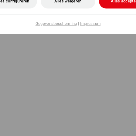
es configureren
Alles weigeren
Alles accepte
Gegevensbescherming
|
Impressum