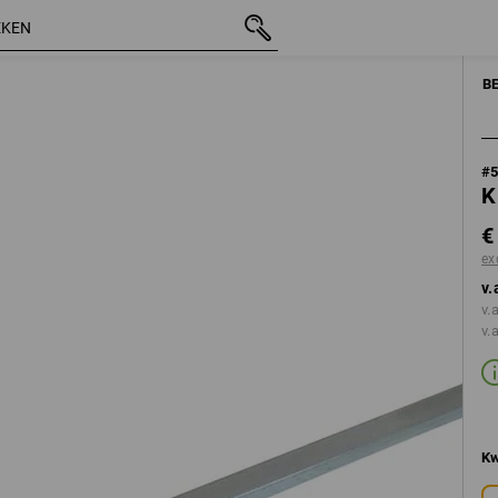
incl. BTW
€ 82,16
excl. verzendkosten
B
#
K
€
ex
v.
v.
v.
Kw