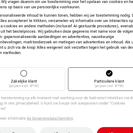
.Wij vragen daarom om uw toestemming voor het opslaan van cookies en he
INFO
ens op basis van uw persoonlijke voorkeuren.
rsonaliseerde inhoud te kunnen tonen, hebben wij uw toestemming nodig. 
Alles accepteren' te klikken, verzamelen wij informatie over uw interacties o
ia cookies en andere methoden (inclusief AI-gestuurde procedures), evenal
uit het bestelproces. Wij gebruiken deze gegevens met name voor de volge
BESC
n: gepersonaliseerde aanbiedingen en advertenties, nauwkeurige
nbevelingen, marktonderzoek en metingen van advertenties en inhoud. Als u 
t u zich via de knop 'Alles weigeren' ook verzetten tegen het gebruik van der
Voor horizontaal of verticaal gebruik
en methoden.
optimale grip. Dankzij lengte van 1,2
Gebruiksmogelijkheden: in transporter
koelwagens).
Klembereik: 1,22 tot 2,
Zakelijke klant
Particuliere klant
(prijzen excl. BTW)
(prijzen incl. BTW)
Informatie van de fabrikant:
ZURRpac
89160 Dornstadt | sales@zurrpack.c
 toestemming op elk moment met werking voor de toekomst intrekken via 
en
in ons privacybeleid. U kunt uw keuze ook aanpassen onder “Cookies
ren”.
meer informatie
de Gegevensbescherming
.