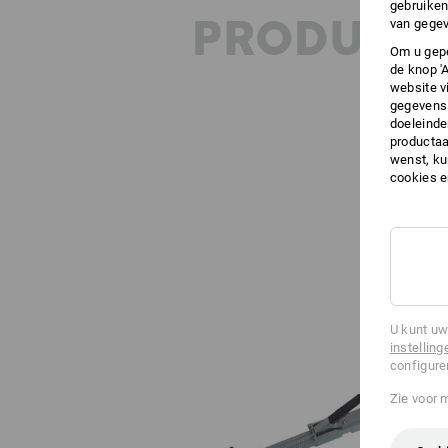
gebruiken
PRODUKT 
van gegev
Om u gepe
de knop '
website v
gegevens 
doeleinde
productaa
wenst, kun
cookies 
U kunt uw
instelling
configure
Zie voor 