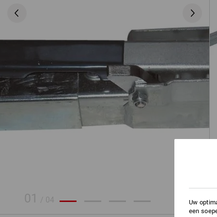
01
/
04
Uw optima
een soepe