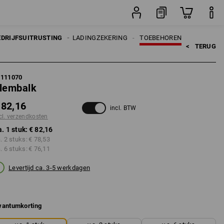
stuk
EDRIJFSUITRUSTING
LADINGZEKERING
TOEBEHOREN
<   
TERUG
5111070
lembalk
 82,16
incl. BTW
cl. verzendkosten
a. 1 stuk:
€ 82,16
a. 2 stuks:
€ 78,53
a. 6 stuks:
€ 76,11
Levertijd ca. 3-5 werkdagen
antumkorting