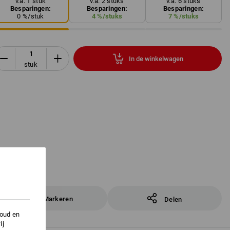
v.a. 1 stuk
v.a. 2 stuks
v.a. 6 stuks
Besparingen:
Besparingen:
Besparingen:
0
%/
stuk
4
%/
stuks
7
%/
stuks
In de winkelwagen
stuk
Markeren
Delen
houd en
ij