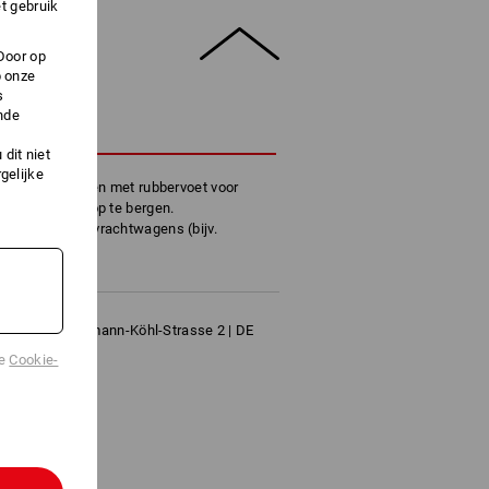
t gebruik
Door op
p onze
s
nde
HRIJVING
dit niet
gelijke
, aan beide kanten met rubbervoet voor
 m gemakkelijk op te bergen.
s en gesloten vrachtwagens (bijv.
74 m.
k GmbH | Hermann-Köhl-Strasse 2 | DE
om
de
Cookie-