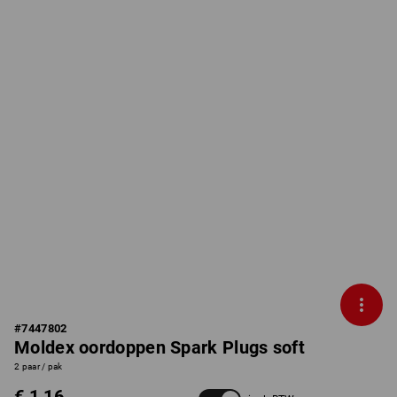
#
7447802
Moldex oordoppen Spark Plugs soft
2 paar / pak
€ 1,16