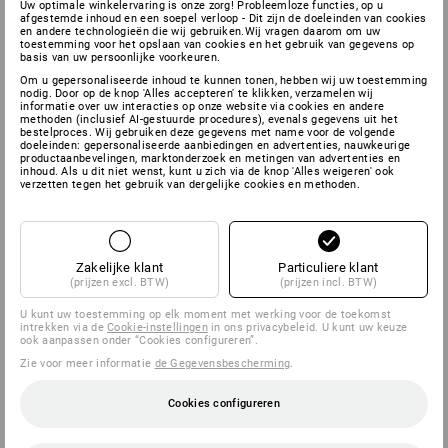
Uw optimale winkelervaring is onze zorg! Probleemloze functies, op u
afgestemde inhoud en een soepel verloop - Dit zijn de doeleinden van cookies
en andere technologieën die wij gebruiken.Wij vragen daarom om uw
toestemming voor het opslaan van cookies en het gebruik van gegevens op
basis van uw persoonlijke voorkeuren.
Om u gepersonaliseerde inhoud te kunnen tonen, hebben wij uw toestemming
nodig. Door op de knop 'Alles accepteren' te klikken, verzamelen wij
informatie over uw interacties op onze website via cookies en andere
methoden (inclusief AI-gestuurde procedures), evenals gegevens uit het
bestelproces. Wij gebruiken deze gegevens met name voor de volgende
doeleinden: gepersonaliseerde aanbiedingen en advertenties, nauwkeurige
productaanbevelingen, marktonderzoek en metingen van advertenties en
inhoud. Als u dit niet wenst, kunt u zich via de knop 'Alles weigeren' ook
verzetten tegen het gebruik van dergelijke cookies en methoden.
Zakelijke klant
Particuliere klant
(prijzen excl. BTW)
(prijzen incl. BTW)
U kunt uw toestemming op elk moment met werking voor de toekomst
intrekken via de
Cookie-instellingen
in ons privacybeleid. U kunt uw keuze
ook aanpassen onder “Cookies configureren”.
Zie voor meer informatie
de Gegevensbescherming
.
Cookies configureren