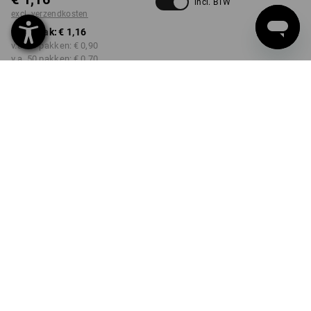
incl. BTW
excl. verzendkosten
v.a. 1 pak:
€ 1,16
v.a. 10 pakken:
€ 0,90
v.a. 50 pakken:
€ 0,70
v.a. 100 pakken:
€ 0,64
Levertijd ca. 3-5 werkdagen
Kwantumkorting
v.a. 1 pak
v.a. 10 pakken
v.a. 50 pakken
v.a. 100 pakken
Besparingen:
Besparingen:
Besparingen:
Besparingen:
0
%/
pak
22
%/
pakken
40
%/
pakken
45
%/
pakken
pak