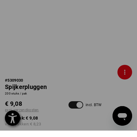
#
5309030
Spijkerpluggen
200 stuks / pak
€ 9,08
incl. BTW
excl. verzendkosten
v.a. 1 pak:
€ 9,08
v.a. 3 pakken:
€ 8,23
Levertijd ca. 3-5 werkdagen