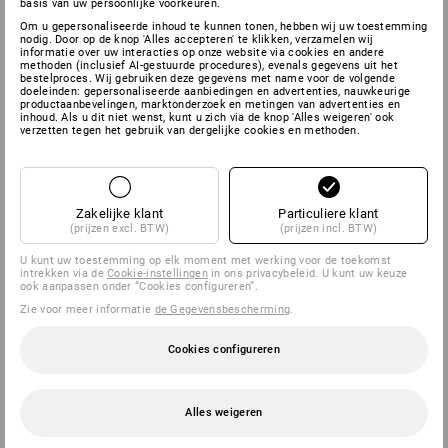
basis van uw persoonlijke voorkeuren.
Om u gepersonaliseerde inhoud te kunnen tonen, hebben wij uw toestemming
nodig. Door op de knop 'Alles accepteren' te klikken, verzamelen wij
informatie over uw interacties op onze website via cookies en andere
methoden (inclusief AI-gestuurde procedures), evenals gegevens uit het
bestelproces. Wij gebruiken deze gegevens met name voor de volgende
doeleinden: gepersonaliseerde aanbiedingen en advertenties, nauwkeurige
productaanbevelingen, marktonderzoek en metingen van advertenties en
inhoud. Als u dit niet wenst, kunt u zich via de knop 'Alles weigeren' ook
verzetten tegen het gebruik van dergelijke cookies en methoden.
Zakelijke klant
Particuliere klant
(prijzen excl. BTW)
(prijzen incl. BTW)
U kunt uw toestemming op elk moment met werking voor de toekomst
intrekken via de
Cookie-instellingen
in ons privacybeleid. U kunt uw keuze
ook aanpassen onder “Cookies configureren”.
Zie voor meer informatie
de Gegevensbescherming
.
Cookies configureren
Alles weigeren