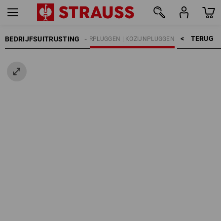
TERUG    >
BEDRIJFSUITRUSTING
CHNIEK
PLUGGEN
SPIJKERPLUGGEN | KOZIJNPLUGGEN