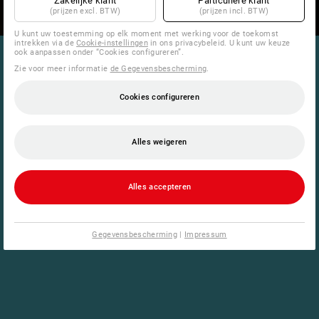
Zakelijke klant
Particuliere klant
(prijzen excl. BTW)
(prijzen incl. BTW)
U kunt uw toestemming op elk moment met werking voor de toekomst
intrekken via de
Cookie-instellingen
in ons privacybeleid. U kunt uw keuze
ook aanpassen onder “Cookies configureren”.
Zie voor meer informatie
de Gegevensbescherming
.
Cookies configureren
Alles weigeren
Alles accepteren
Gegevensbescherming
|
Impressum