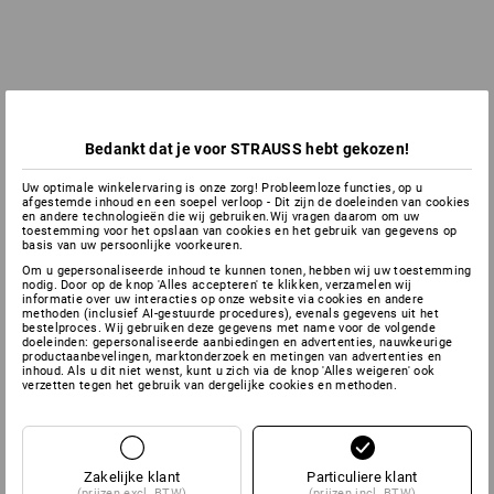
Bedankt dat je voor STRAUSS hebt gekozen!
Uw optimale winkelervaring is onze zorg! Probleemloze functies, op u
afgestemde inhoud en een soepel verloop - Dit zijn de doeleinden van cookies
en andere technologieën die wij gebruiken.Wij vragen daarom om uw
toestemming voor het opslaan van cookies en het gebruik van gegevens op
basis van uw persoonlijke voorkeuren.
Om u gepersonaliseerde inhoud te kunnen tonen, hebben wij uw toestemming
nodig. Door op de knop 'Alles accepteren' te klikken, verzamelen wij
informatie over uw interacties op onze website via cookies en andere
methoden (inclusief AI-gestuurde procedures), evenals gegevens uit het
bestelproces. Wij gebruiken deze gegevens met name voor de volgende
doeleinden: gepersonaliseerde aanbiedingen en advertenties, nauwkeurige
productaanbevelingen, marktonderzoek en metingen van advertenties en
inhoud. Als u dit niet wenst, kunt u zich via de knop 'Alles weigeren' ook
verzetten tegen het gebruik van dergelijke cookies en methoden.
Zakelijke klant
Particuliere klant
(prijzen excl. BTW)
(prijzen incl. BTW)