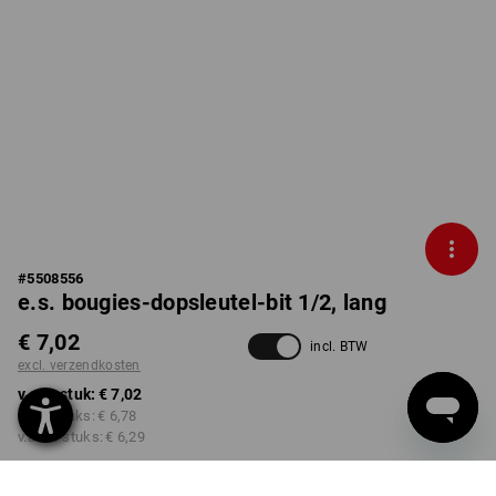
#
5508556
e.s. bougies-dopsleutel-bit 1/2, lang
€ 7,02
incl. BTW
excl. verzendkosten
v.a. 1 stuk:
€ 7,02
v.a. 5 stuks:
€ 6,78
v.a. 10 stuks:
€ 6,29
Levertijd ca. 3-5 werkdagen