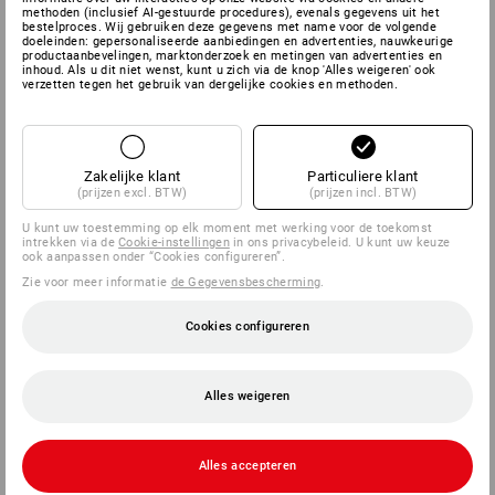
methoden (inclusief AI-gestuurde procedures), evenals gegevens uit het
bestelproces. Wij gebruiken deze gegevens met name voor de volgende
doeleinden: gepersonaliseerde aanbiedingen en advertenties, nauwkeurige
productaanbevelingen, marktonderzoek en metingen van advertenties en
inhoud. Als u dit niet wenst, kunt u zich via de knop 'Alles weigeren' ook
verzetten tegen het gebruik van dergelijke cookies en methoden.
Zakelijke klant
Particuliere klant
(prijzen excl. BTW)
(prijzen incl. BTW)
U kunt uw toestemming op elk moment met werking voor de toekomst
intrekken via de
Cookie-instellingen
in ons privacybeleid. U kunt uw keuze
ook aanpassen onder “Cookies configureren”.
Zie voor meer informatie
de Gegevensbescherming
.
Cookies configureren
Alles weigeren
Alles accepteren