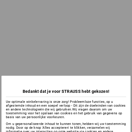
Bedankt dat je voor STRAUSS hebt gekozen!
Uw optimale winkelervaring is onze zorg! Probleemloze functies, op u
afgestemde inhoud en een soepel verloop - Dit zijn de doeleinden van cookies
en andere technologieën die wij gebruiken.Wij vragen daarom om uw
toestemming voor het opslaan van cookies en het gebruik van gegevens op
basis van uw persoonlijke voorkeuren.
Om u gepersonaliseerde inhoud te kunnen tonen, hebben wij uw toestemming
nodig. Door op de knop 'Alles accepteren' te klikken, verzamelen wij
informatie over uw interacties op onze website via cookies en andere