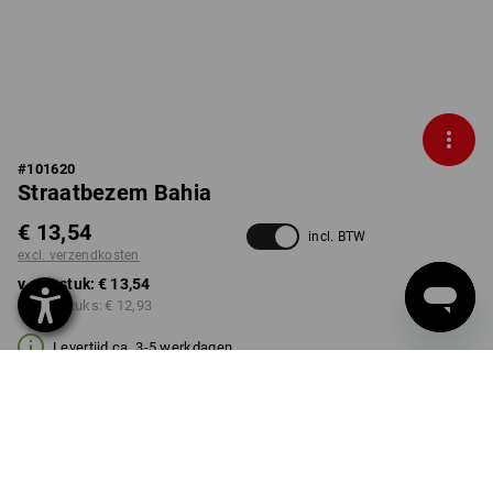
#
101620
Straatbezem Bahia
€ 13,54
incl. BTW
excl. verzendkosten
v.a. 1 stuk:
€ 13,54
v.a. 10 stuks:
€ 12,93
Levertijd ca. 3-5 werkdagen
Kwantumkorting
v.a. 1 stuk
v.a. 10 stuks
Besparingen:
Besparingen: