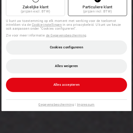
Zakelijke klant
Particuliere klant
(prijzen excl. BTW)
(prijzen incl. BTW)
U kunt uw toestemming op elk moment met werking voor de toekomst
intrekken via de
Cookie-instellingen
in ons privacybeleid. U kunt uw keuze
ook aanpassen onder “Cookies configureren”.
Zie voor meer informatie
de Gegevensbescherming
.
Cookies configureren
Alles weigeren
Alles accepteren
Gegevensbescherming
|
Impressum