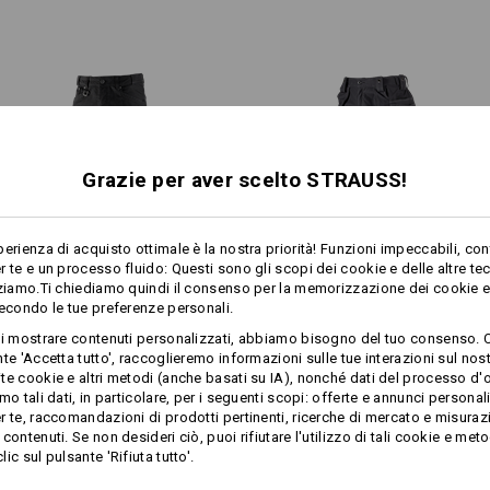
tasche per imbottitura ginocch
strappo
passante per martello sul diet
pratico occhiello per agganci
Materiale:
Tessuto esterno
48
%
Cotone
/
36
%
(ca. 310 g/m²)
Grazie per aver scelto STRAUSS!
1
/
2
Manutenzione:
Lavaggio in lavatrice a 40 ℃
perienza di acquisto ottimale è la nostra priorità! Funzioni impeccabili, con
Asciugare nell’asciugabiancher
r te e un processo fluido: Questi sono gli scopi dei cookie e delle altre te
in modo delicato
1
di più
Lavaggio chimico consentito 
zziamo.Ti chiediamo quindi il consenso per la memorizzazione dei cookie e 
/
4
percloroetilene
secondo le tue preferenze personali.
Pantaloni cargo da lavoro e.s.​
Pantaloni e.s.​roughtough
ti mostrare contenuti personalizzati, abbiamo bisogno del tuo consenso. 
vintage
tool-pouch
te 'Accetta tutto', raccoglieremo informazioni sulle tue interazioni sul nost
te cookie e altri metodi (anche basati su IA), nonché dati del processo d'o
mo tali dati, in particolare, per i seguenti scopi: offerte e annunci personal
Stesse caratteristiche:
Stesse caratteristiche:
r te, raccomandazioni di prodotti pertinenti, ricerche di mercato e misuraz
Clicca sul tasto "Scheda tecnica" per 
contenuti. Se non desideri ciò, puoi rifiutare l'utilizzo di tali cookie e meto
ic sul pulsante 'Rifiuta tutto'.
Scheda tecnica