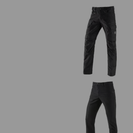
Pantaloni cargo da lavoro e.s.vin
Pantaloni 5-Pocket e.s.vintag