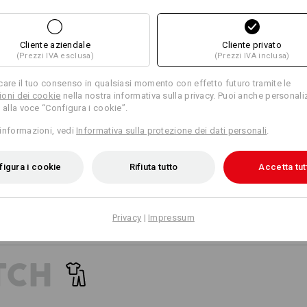
18
17
Personalizzazione:
Cliente aziendale
Cliente privato
(Prezzi IVA esclusa)
(Prezzi IVA inclusa)
Progetta tu
+4 altre caratteristiche
care il tuo consenso in qualsiasi momento con effetto futuro tramite le
oni dei cookie
nella nostra informativa sulla privacy. Puoi anche personali
 alla voce “Configura i cookie”.
informazioni, vedi
Informativa sulla protezione dei dati personali
.
igura i cookie
Rifiuta tutto
Accetta tut
Confronta tutti i dettagli
Privacy
|
Impressum
TCH