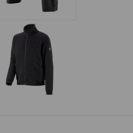
acca in finta pelliccia e.s.vintage