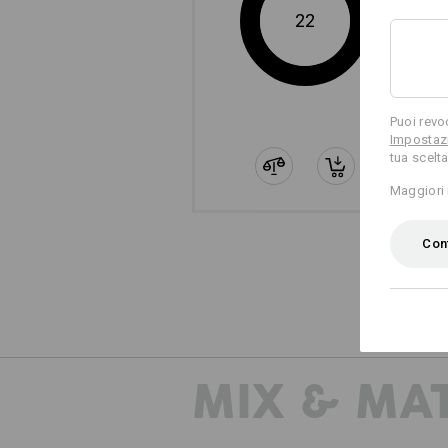
22
Puoi revo
Impostazi
tua scelta
Maggiori 
Conf
MIX & MA