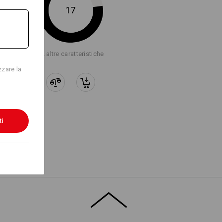
17
Logoservice
+2 altre caratteristiche
zzare la
ti