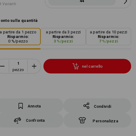
44
9 Varianti
onto sulla quantità
a partire da 1 pezzo
a partire da 3 pezzi
a partire da 10 pezzi
Risparmio:
Risparmio:
Risparmio:
0
%/
pezzo
3
%/
pezzi
7
%/
pezzi
nel carrello
pezzo
Annota
Condividi
Confronta
Personalizza