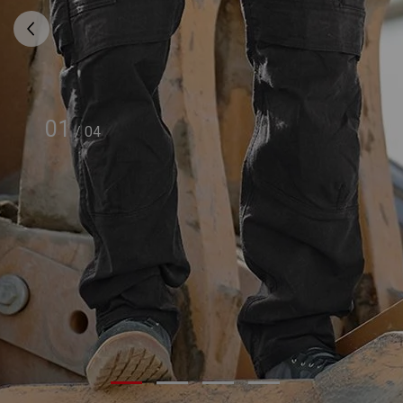
01
/
04