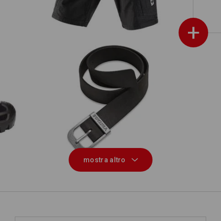
+
s.
Cintura in pelle e.s.vintage
Gi
mostra altro