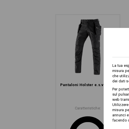
La tua es
misura pe
che utili
dei dati 
Pantaloni Holster e.s.​vintage
Per poter
sul pulsan
web trami
Utilizzere
Caratteristiche:
misura pe
annunci e 
facendo cl