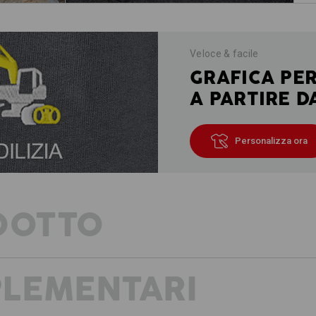
Veloce & facile
GRAFICA PE
A PARTIRE D
Personalizza ora
DOTTO
PLEMENTARI
Pantaloni della collezione e.s.vintage
confortevole. Look cargo casual, lavag
di e.s.vintage! Soprattutto, però, co
modelli in cui ognuno può trovare la