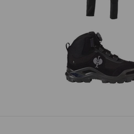
S3 scarpe antinfortunistiche e.
Kastra II mid