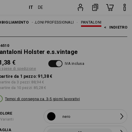
IT
DE
pezzo
ANTALONI
BBIGLIAMENTO
PANTALONI PROFESSIONALI
PANTALONI
<   
INDIETRO
66510
antaloni Holster e.s.vintage
1,38 €
IVA inclusa
ù spese di spedizione
partire da 1 pezzo:
91,38 €
partire da 3 pezzi:
88,94 €
partire da 10 pezzi:
85,28 €
Tempi di consegna ca. 3-5 giorni lavorativi
OLORE
nero
 Varianti
AGLIA