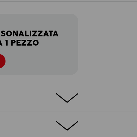
RSONALIZZATA
A 1 PEZZO
 - caratterizzati da robusto Canvas ultra
gi distintivi e comfort senza limiti: tipico
nvincono per la gamma di diverse varianti di
 sua combinazione perfetta - proprio come