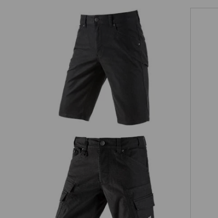
tage
5-Pocket-Short e.s.vintage
e
Cargo-Short e.s.vintage