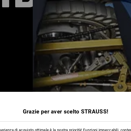
Uomo
Donna
Bambino
Grazie per aver scelto STRAUSS!
erienza di acquisto ottimale è la nostra priorità! Funzioni impeccabili, conte