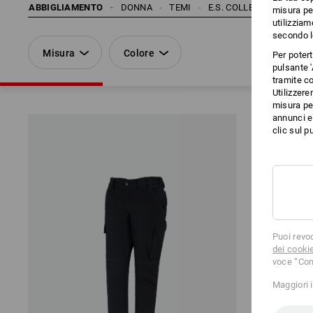
ABBIGLIAMENTO
DONNA
TEMI
E.S. COLLEZIONI A COL
misura per
utilizziam
secondo l
Misura
Colore
Per poter
pulsante '
tramite co
Utilizzere
misura per
annunci e 
clic sul pu
Puoi revo
dei cooki
voce “Con
Maggiori 