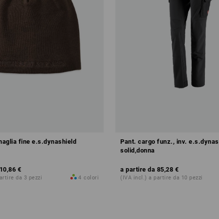
maglia fine e.s.dynashield
Pant. cargo funz., inv. e.s.dynas
solid,donna
10,86 €
a partire da
85,28 €
partire da 3 pezzi
4
colori
(IVA incl.) a partire da 10 pezzi