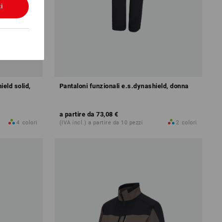
i
ield solid,
Pantaloni funzionali e.s.dynashield, donna
a partire da
73,08 €
4
colori
(IVA incl.) a partire da 10 pezzi
2
colori