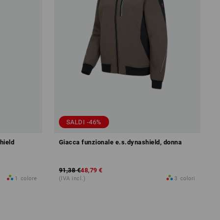
SALDI -46%
hield
Giacca funzionale e.s.dynashield, donna
91,38 €
48,79 €
1
colore
(IVA incl.)
3
colori