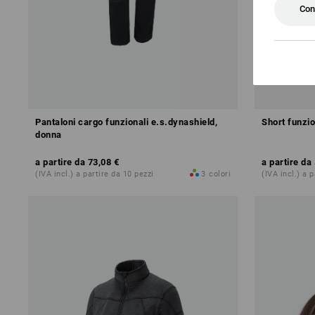
Con
Pantaloni cargo funzionali e.s.dynashield,
Short funzio
donna
a partire da
73,08 €
a partire da
(IVA incl.) a partire da 10 pezzi
3
colori
(IVA incl.) a 