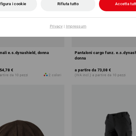
figura i cookie
Rifiuta tutto
Accetta tutt
Privacy
|
Impressum
nali e.s.dynashield, donna
Pantaloni cargo funz. e.s.dynash
donna
54,78 €
a partire da
73,08 €
partire da 10 pezzi
2
colori
(IVA incl.) a partire da 10 pezzi