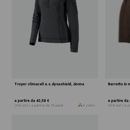
Troyer climacell e.s.dynashield, donna
Berretto in 
a partire da
42,58 €
a partire da
(IVA incl.) a partire da 10 pezzi
5
colori
(IVA incl.) a 