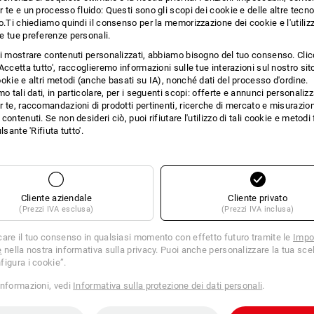
PO D’OCCHIO
E.S.DYNASHIELD
 te e un processo fluido: Questi sono gli scopi dei cookie e delle altre tecn
o.Ti chiediamo quindi il consenso per la memorizzazione dei cookie e l'utilizz
e tue preferenze personali.
9
ti mostrare contenuti personalizzati, abbiamo bisogno del tuo consenso. Cli
Accetta tutto', raccoglieremo informazioni sulle tue interazioni sul nostro si
okie e altri metodi (anche basati su IA), nonché dati del processo d'ordine.
mo tali dati, in particolare, per i seguenti scopi: offerte e annunci personalizz
 te, raccomandazioni di prodotti pertinenti, ricerche di mercato e misurazion
contenuti. Se non desideri ciò, puoi rifiutare l'utilizzo di tali cookie e metod
lsante 'Rifiuta tutto'.
Cliente aziendale
Cliente privato
(Prezzi IVA esclusa)
(Prezzi IVA inclusa)
care il tuo consenso in qualsiasi momento con effetto futuro tramite le
Impo
e
nella nostra informativa sulla privacy. Puoi anche personalizzare la tua scel
figura i cookie”.
informazioni, vedi
Informativa sulla protezione dei dati personali
.