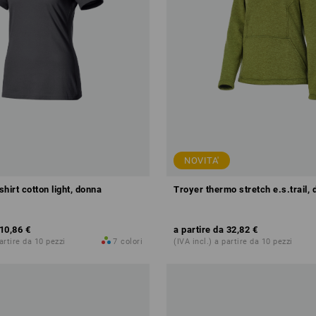
NOVITA'
shirt cotton light, donna
Troyer thermo stretch e.s.trail,
10,86 €
a partire da
32,82 €
partire da 10 pezzi
7
colori
(IVA incl.) a partire da 10 pezzi