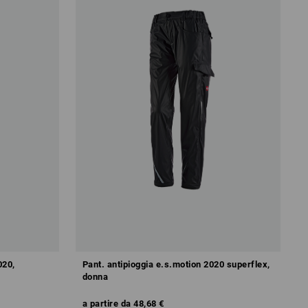
020,
Pant. antipioggia e.s.motion 2020 superflex,
donna
a partire da
48,68 €