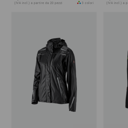
(IVA incl.) a partire da 20 pezzi
3
colori
(IVA incl.) a 