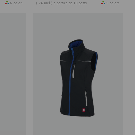
6
colori
(IVA incl.) a partire da 10 pezzi
1
colore