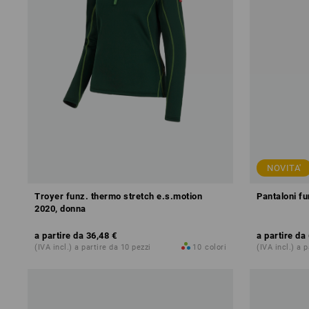
NOVITA'
Troyer funz. thermo stretch e.s.motion
Pantaloni fu
2020, donna
a partire da
36,48 €
a partire da
(IVA incl.) a partire da 10 pezzi
10
colori
(IVA incl.) a 