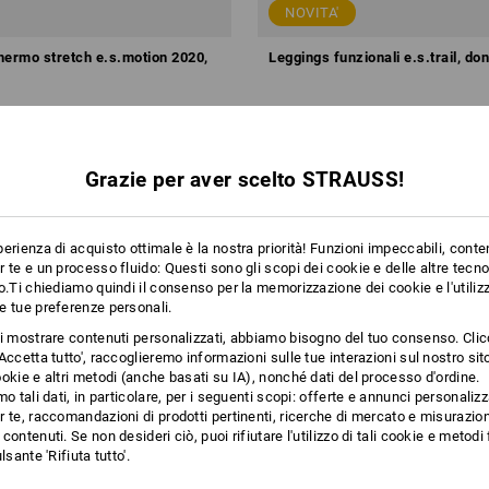
NOVITA'
thermo stretch e.s.motion 2020,
Leggings funzionali e.s.trail, do
36,48 €
a partire da
56,00 €
partire da 10 pezzi
8
colori
(IVA incl.) a partire da 10 pezzi
Grazie per aver scelto STRAUSS!
erienza di acquisto ottimale è la nostra priorità! Funzioni impeccabili, conte
 te e un processo fluido: Questi sono gli scopi dei cookie e delle altre tecn
o.Ti chiediamo quindi il consenso per la memorizzazione dei cookie e l'utilizz
e tue preferenze personali.
ti mostrare contenuti personalizzati, abbiamo bisogno del tuo consenso. Cli
Accetta tutto', raccoglieremo informazioni sulle tue interazioni sul nostro si
okie e altri metodi (anche basati su IA), nonché dati del processo d'ordine.
mo tali dati, in particolare, per i seguenti scopi: offerte e annunci personalizz
 te, raccomandazioni di prodotti pertinenti, ricerche di mercato e misurazion
contenuti. Se non desideri ciò, puoi rifiutare l'utilizzo di tali cookie e metod
lsante 'Rifiuta tutto'.