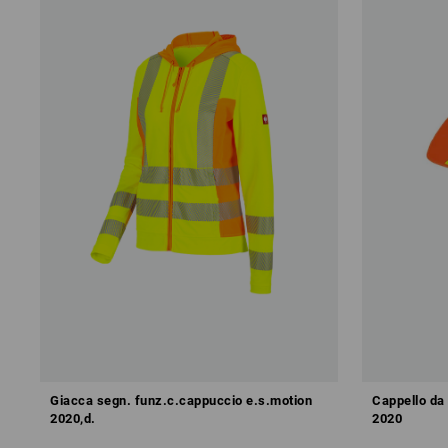
Giacca segn. funz.c.cappuccio e.s.motion
Cappello da 
2020,d.
2020