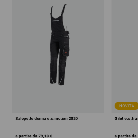
NOVITA'
Salopette donna e.s.motion 2020
Gilet e.s.tra
a partire da
79,18 €
a partire da