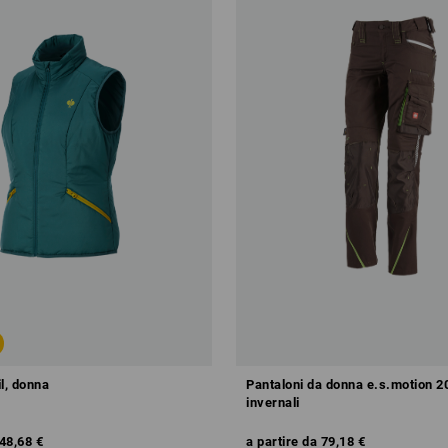
il, donna
Pantaloni da donna e.s.motion 2
invernali
48,68 €
a partire da
79,18 €