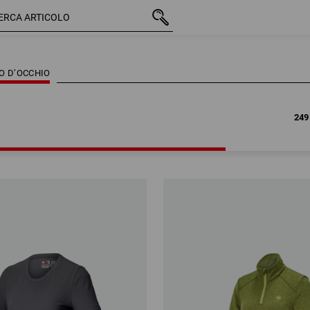
249 
PO D’OCCHIO
249 