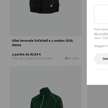
Puoi revo
dei cooki
voce “Con
Gilet invernale Softshell e.s.motion 2020,
Giacca in pi
donna
2020,donna
Maggiori 
a partire da
82,84 €
a partire da
Con
(IVA incl.) a partire da 10 pezzi
5
colori
(IVA incl.) a 