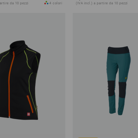
partire da 10 pezzi
4
colori
(IVA incl.) a partire da 10 pezzi