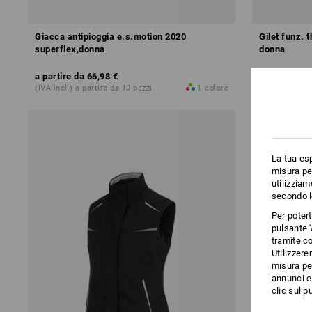
Giacca antipioggia e.s.motion 2020
Gilet funz. 
superflex,donna
donna
a partire da
66,98 €
a partire da
(IVA incl.) a partire da 10 pezzi
1
colore
(IVA incl.) a 
La tua esp
misura per
utilizziam
secondo l
Per poter
pulsante '
tramite co
Utilizzere
misura per
annunci e 
clic sul pu