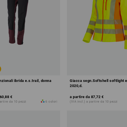
nzionali ibrida e.s.trail, donna
Giacca segn.Softshell softlight 
2020,d.
60,88 €
a partire da
87,72 €
partire da 10 pezzi
6
colori
(IVA incl.) a partire da 10 pezzi