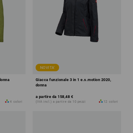
NOVITA'
 donna
Giacca funzionale 3 in 1 e.s.motion 2020,
donna
a partire da
158,48 €
4
colori
(IVA incl.) a partire da 10 pezzi
12
colori