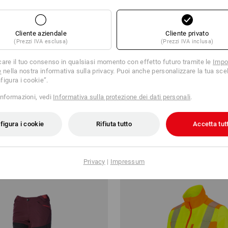
Cliente aziendale
Cliente privato
(Prezzi IVA esclusa)
(Prezzi IVA inclusa)
care il tuo consenso in qualsiasi momento con effetto futuro tramite le
Impo
e
nella nostra informativa sulla privacy. Puoi anche personalizzare la tua scel
figura i cookie”.
le con cappuccio e.s.motion
Giacca clima-pro FIBERTWIN® e
2020, donna
informazioni, vedi
Informativa sulla protezione dei dati personali
.
43,80 €
a partire da
51,12 €
figura i cookie
Rifiuta tutto
Accetta tutt
partire da 10 pezzi
12
colori
(IVA incl.) a partire da 10 pezzi
Privacy
|
Impressum