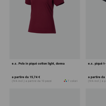
e.s. Polo in piqué cotton light, donna
e.s. piqué t-
a partire da
15,74 €
a partire da
(IVA incl.) a partire da 10 pezzi
7
colori
(IVA incl.) a 