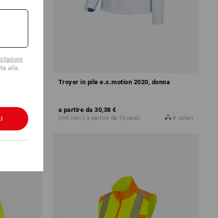
stazioni
ta alla
.s.motion
Troyer in pile e.s.motion 2020, donna
a partire da
30,38 €
i
9
colori
(IVA incl.) a partire da 10 pezzi
8
colori