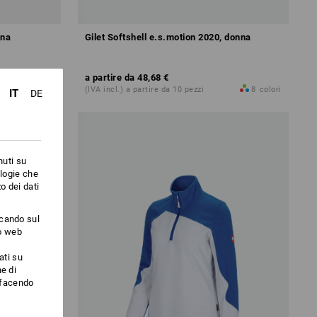
nna
Gilet Softshell e.s.motion 2020, donna
a partire da
48,68 €
4
colori
(IVA incl.) a partire da 10 pezzi
8
colori
IT
DE
nuti su
ologie che
o dei dati
ccando sul
to web
ati su
e di
i facendo