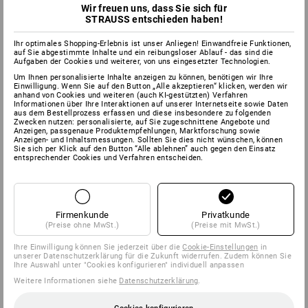
Wir freuen uns, dass Sie sich für
STRAUSS entschieden haben!
Ihr optimales Shopping-Erlebnis ist unser Anliegen! Einwandfreie Funktionen,
auf Sie abgestimmte Inhalte und ein reibungsloser Ablauf - das sind die
Aufgaben der Cookies und weiterer, von uns eingesetzter Technologien.
Um Ihnen personalisierte Inhalte anzeigen zu können, benötigen wir Ihre
Einwilligung. Wenn Sie auf den Button „Alle akzeptieren“ klicken, werden wir
anhand von Cookies und weiteren (auch KI-gestützten) Verfahren
Informationen über Ihre Interaktionen auf unserer Internetseite sowie Daten
aus dem Bestellprozess erfassen und diese insbesondere zu folgenden
Zwecken nutzen: personalisierte, auf Sie zugeschnittene Angebote und
Anzeigen, passgenaue Produktempfehlungen, Marktforschung sowie
Anzeigen- und Inhaltsmessungen. Sollten Sie dies nicht wünschen, können
Sie sich per Klick auf den Button “Alle ablehnen” auch gegen den Einsatz
entsprechender Cookies und Verfahren entscheiden.
Firmenkunde
Privatkunde
(Preise ohne MwSt.)
(Preise mit MwSt.)
Ihre Einwilligung können Sie jederzeit über die
Cookie-Einstellungen
in
unserer Datenschutzerklärung für die Zukunft widerrufen. Zudem können Sie
Ihre Auswahl unter "Cookies konfigurieren" individuell anpassen
Weitere Informationen siehe
Datenschutzerklärung
.