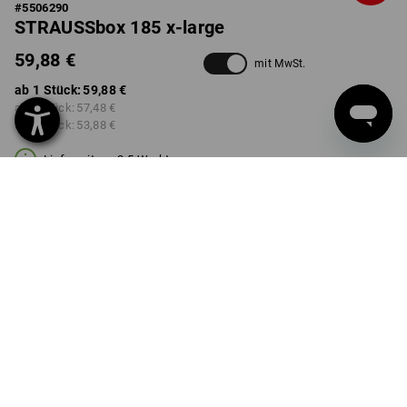
#
5506290
STRAUSSbox 185 x-large
59,88 €
mit MwSt.
ab 1 Stück:
59,88 €
ab 2 Stück:
57,48 €
ab 6 Stück:
53,88 €
Lieferzeit ca. 3-5 Werktage
Mengenrabatt
ab 1 Stück
ab 2 Stück
ab 6 Stück
Ersparnis:
Ersparnis:
Ersparnis:
0
%/
Stück
4
%/
Stück
10
%/
Stück
Stück