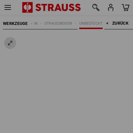
ZURÜCK    >
WERKZEUGE
STRAUSSBOX SYSTEM
STRAUSSBOXEN
UNBESTÜCKT