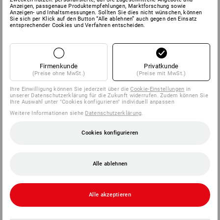
Anzeigen, passgenaue Produktempfehlungen, Marktforschung sowie
Anzeigen- und Inhaltsmessungen. Sollten Sie dies nicht wünschen, können
Sie sich per Klick auf den Button “Alle ablehnen” auch gegen den Einsatz
entsprechender Cookies und Verfahren entscheiden.
Firmenkunde
Privatkunde
(Preise ohne MwSt.)
(Preise mit MwSt.)
Ihre Einwilligung können Sie jederzeit über die
Cookie-Einstellungen
in
unserer Datenschutzerklärung für die Zukunft widerrufen. Zudem können Sie
Ihre Auswahl unter "Cookies konfigurieren" individuell anpassen
Weitere Informationen siehe
Datenschutzerklärung
.
Cookies konfigurieren
Alle ablehnen
Alle akzeptieren