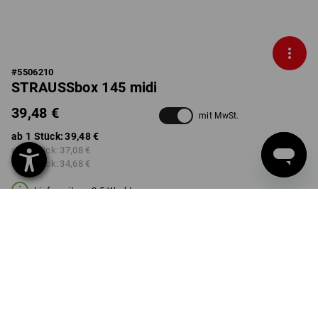
#
5506210
STRAUSSbox 145 midi
39,48 €
mit MwSt.
ab 1 Stück:
39,48 €
ab 2 Stück:
37,08 €
ab 6 Stück:
34,68 €
Lieferzeit ca. 3-5 Werktage
FARBE
schwarz / rot
Mengenrabatt