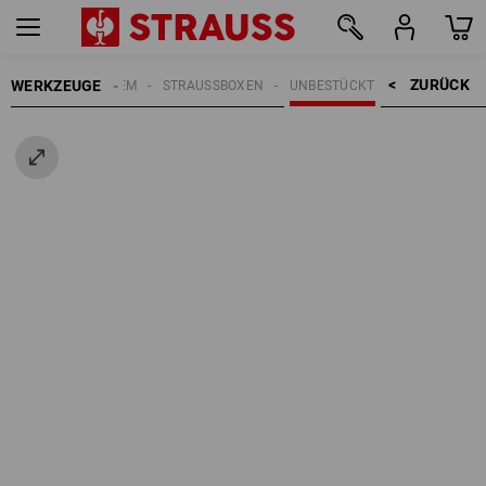
ZURÜCK    >
WERKZEUGE
STRAUSSBOX SYSTEM
STRAUSSBOXEN
UNBESTÜCKT