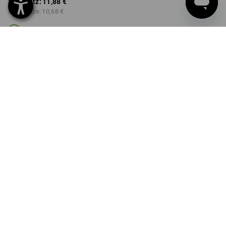
ab 1 Satz:
11,88 €
ab 6 Sätze:
10,68 €
Lieferzeit ca. 3-5 Werktage
Mengenrabatt
ab 1 Satz
ab 6 Sätze
Ersparnis:
Ersparnis:
0
%/
Satz
10
%/
Sätze
Satz
PRODUKTINFO
BESCHREIBUNG
DETAILS