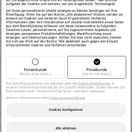
auf Sie abgestimmte Inhalte und ein reibungsloser Ablauf - das sind die
Aufgaben der Cookies und weiterer, von uns eingesetzter Technologien.
Um Ihnen personalisierte Inhalte anzeigen zu können, benötigen wir Ihre
Einwilligung. Wenn Sie auf den Button „Alle akzeptieren“ klicken, werden wir
anhand von Cookies und weiteren (auch KI-gestützten) Verfahren
Informationen über Ihre Interaktionen auf unserer Internetseite sowie Daten
aus dem Bestellprozess erfassen und diese insbesondere zu folgenden
Zwecken nutzen: personalisierte, auf Sie zugeschnittene Angebote und
Anzeigen, passgenaue Produktempfehlungen, Marktforschung sowie
Anzeigen- und Inhaltsmessungen. Sollten Sie dies nicht wünschen, können
Sie sich per Klick auf den Button “Alle ablehnen” auch gegen den Einsatz
entsprechender Cookies und Verfahren entscheiden.
Firmenkunde
Privatkunde
(Preise ohne MwSt.)
(Preise mit MwSt.)
Ihre Einwilligung können Sie jederzeit über die
Cookie-Einstellungen
in
unserer Datenschutzerklärung für die Zukunft widerrufen. Zudem können Sie
Ihre Auswahl unter "Cookies konfigurieren" individuell anpassen
Weitere Informationen siehe
Datenschutzerklärung
.
Cookies konfigurieren
Alle ablehnen