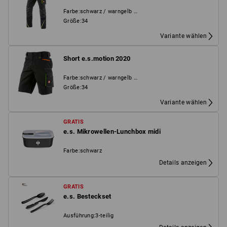
Farbe
:
schwarz / warngelb / warnorange
Größe
:
34
Variante wählen
Short e.s.motion 2020
Farbe
:
schwarz / warngelb / warnorange
Größe
:
34
Variante wählen
GRATIS
e.s. Mikrowellen-Lunchbox midi
Farbe
:
schwarz
Details anzeigen
GRATIS
e.s. Besteckset
Ausführung
:
3-teilig