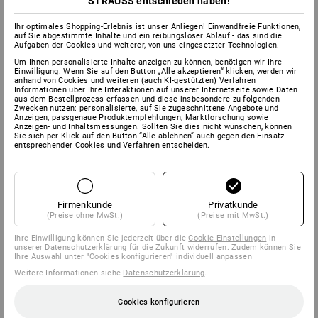
STRAUSS entschieden haben!
Ihr optimales Shopping-Erlebnis ist unser Anliegen! Einwandfreie Funktionen,
auf Sie abgestimmte Inhalte und ein reibungsloser Ablauf - das sind die
Aufgaben der Cookies und weiterer, von uns eingesetzter Technologien.
Um Ihnen personalisierte Inhalte anzeigen zu können, benötigen wir Ihre
Einwilligung. Wenn Sie auf den Button „Alle akzeptieren“ klicken, werden wir
anhand von Cookies und weiteren (auch KI-gestützten) Verfahren
Informationen über Ihre Interaktionen auf unserer Internetseite sowie Daten
aus dem Bestellprozess erfassen und diese insbesondere zu folgenden
Zwecken nutzen: personalisierte, auf Sie zugeschnittene Angebote und
Anzeigen, passgenaue Produktempfehlungen, Marktforschung sowie
Anzeigen- und Inhaltsmessungen. Sollten Sie dies nicht wünschen, können
Sie sich per Klick auf den Button “Alle ablehnen” auch gegen den Einsatz
entsprechender Cookies und Verfahren entscheiden.
Firmenkunde
Privatkunde
(Preise ohne MwSt.)
(Preise mit MwSt.)
Ihre Einwilligung können Sie jederzeit über die
Cookie-Einstellungen
in
unserer Datenschutzerklärung für die Zukunft widerrufen. Zudem können Sie
Ihre Auswahl unter "Cookies konfigurieren" individuell anpassen
Weitere Informationen siehe
Datenschutzerklärung
.
Cookies konfigurieren