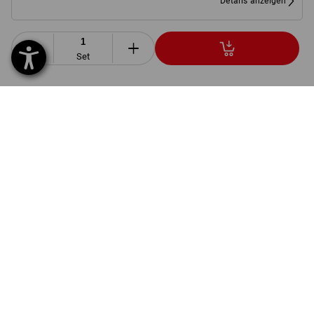
Details anzeigen
Set
PRODUKTINFO
BESCHREIBUNG
SET BESTEHEND AUS:
1
x
Bundhose e.s.motion 2020
Details
Farbe: schwarz/warngelb/warnorange, Größe: 34
1
x
Short e.s.motion 2020
Details
Farbe: schwarz/warngelb/warnorange, Größe: 34