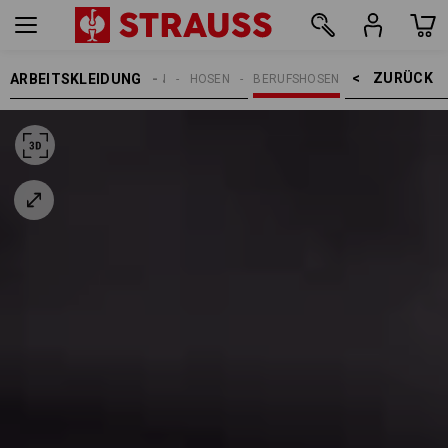
ZURÜCK    >
ARBEITSKLEIDUNG
DAMEN
HOSEN
BERUFSHOSEN