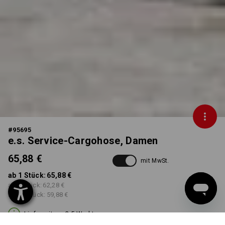
#
95695
e.s. Service-Cargohose, Damen
65,88 €
mit MwSt.
ab 1 Stück:
65,88 €
ab 3 Stück:
62,28 €
ab 10 Stück:
59,88 €
Lieferzeit ca. 3-5 Werktage