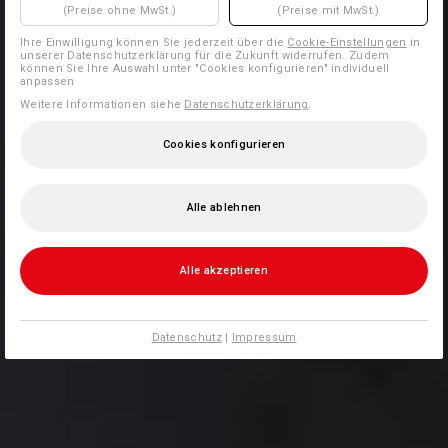
(Preise ohne MwSt.)
(Preise mit MwSt.)
Ihre Einwilligung können Sie jederzeit über die
Cookie-Einstellungen
in
unserer Datenschutzerklärung für die Zukunft widerrufen. Zudem
können Sie Ihre Auswahl unter "Cookies konfigurieren" individuell
anpassen
Weitere Informationen siehe
Datenschutzerklärung
.
Cookies konfigurieren
Alle ablehnen
Alle akzeptieren
Datenschutz
|
Impressum