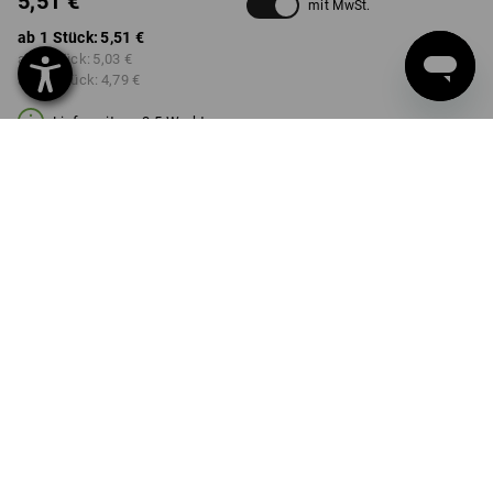
5,51 €
mit MwSt.
ab 1 Stück:
5,51 €
ab 3 Stück:
5,03 €
ab 10 Stück:
4,79 €
Lieferzeit ca. 3-5 Werktage
AUSFÜHRUNG
2 m
wählen
Mengenrabatt
ab 1 Stück
ab 3 Stück
ab 10 Stück
Ersparnis:
Ersparnis:
Ersparnis:
0
%/
Stück
9
%/
Stück
13
%/
Stück
Stück