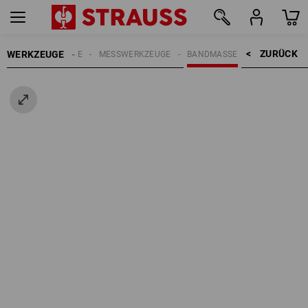
ZURÜCK    >
WERKZEUGE
HANDWERKZEUGE
MESSWERKZEUGE
BANDMASSE