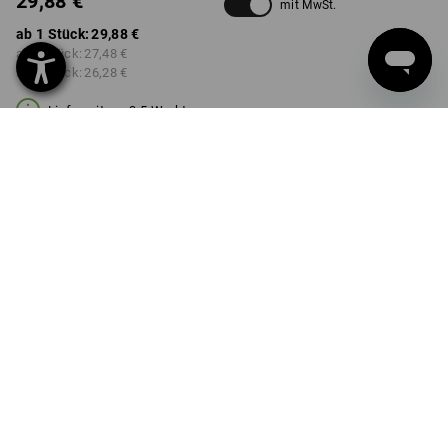
29,88 €
mit MwSt.
ab 1 Stück:
29,88 €
ab 3 Stück:
27,48 €
ab 6 Stück:
26,28 €
Lieferzeit ca. 3-5 Werktage
FARBE
anthrazit / platin
Mengenrabatt
ab 1 Stück
ab 3 Stück
ab 6 Stück
Ersparnis:
Ersparnis:
Ersparnis:
0
%/
Stück
8
%/
Stück
12
%/
Stück