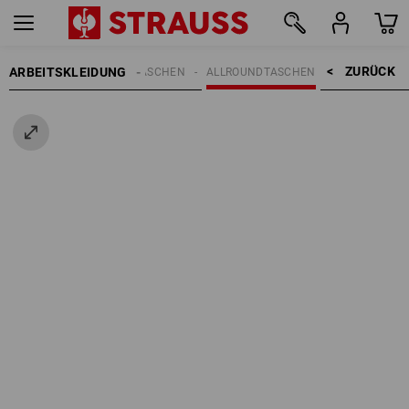
ZURÜCK    >
ARBEITSKLEIDUNG
REN
ACCESSOIRES
TASCHEN
ALLROUNDTASCHEN