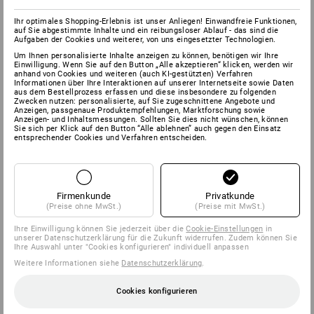
Ihr optimales Shopping-Erlebnis ist unser Anliegen! Einwandfreie Funktionen,
auf Sie abgestimmte Inhalte und ein reibungsloser Ablauf - das sind die
Aufgaben der Cookies und weiterer, von uns eingesetzter Technologien.
Um Ihnen personalisierte Inhalte anzeigen zu können, benötigen wir Ihre
Einwilligung. Wenn Sie auf den Button „Alle akzeptieren“ klicken, werden wir
anhand von Cookies und weiteren (auch KI-gestützten) Verfahren
Informationen über Ihre Interaktionen auf unserer Internetseite sowie Daten
aus dem Bestellprozess erfassen und diese insbesondere zu folgenden
Zwecken nutzen: personalisierte, auf Sie zugeschnittene Angebote und
Anzeigen, passgenaue Produktempfehlungen, Marktforschung sowie
Anzeigen- und Inhaltsmessungen. Sollten Sie dies nicht wünschen, können
Sie sich per Klick auf den Button “Alle ablehnen” auch gegen den Einsatz
entsprechender Cookies und Verfahren entscheiden.
Firmenkunde
Privatkunde
(Preise ohne MwSt.)
(Preise mit MwSt.)
Ihre Einwilligung können Sie jederzeit über die
Cookie-Einstellungen
in
unserer Datenschutzerklärung für die Zukunft widerrufen. Zudem können Sie
Ihre Auswahl unter "Cookies konfigurieren" individuell anpassen
Weitere Informationen siehe
Datenschutzerklärung
.
Cookies konfigurieren