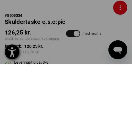
#
5505334
Skuldertaske e.s.e:pic
126,25 kr.
med moms
ekskl. forsendelsesomkostninger
fra 1 Stk.:
126,25 kr.
fra 3 Stk.:
118,75 kr.
Leveringstid ca. 3-6
hverdage
FARVE
transparent
Mængderabat
fra 1 Stk.
fra 3 Stk.