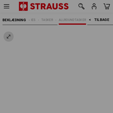
TILBAGE    >
BEKLÆDNING
ERRER
ACCESSORIES
TASKER
ALLROUNDTASKER