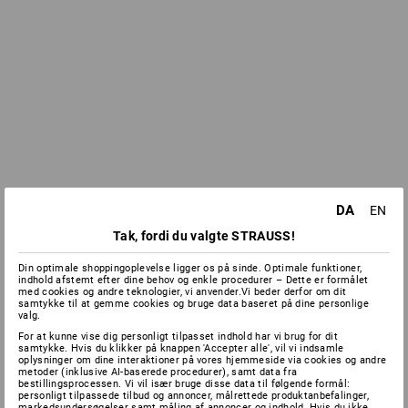
DA
EN
Tak, fordi du valgte STRAUSS!
Din optimale shoppingoplevelse ligger os på sinde. Optimale funktioner,
indhold afstemt efter dine behov og enkle procedurer – Dette er formålet
med cookies og andre teknologier, vi anvender.Vi beder derfor om dit
samtykke til at gemme cookies og bruge data baseret på dine personlige
valg.
For at kunne vise dig personligt tilpasset indhold har vi brug for dit
samtykke. Hvis du klikker på knappen 'Accepter alle', vil vi indsamle
oplysninger om dine interaktioner på vores hjemmeside via cookies og andre
metoder (inklusive AI-baserede procedurer), samt data fra
bestillingsprocessen. Vi vil især bruge disse data til følgende formål:
personligt tilpassede tilbud og annoncer, målrettede produktanbefalinger,
markedsundersøgelser samt måling af annoncer og indhold. Hvis du ikke