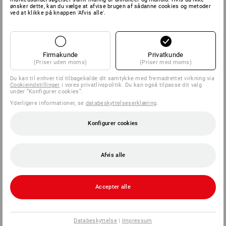
ønsker dette, kan du vælge at afvise brugen af sådanne cookies og metoder
ved at klikke på knappen 'Afvis alle'.
Firmakunde
Privatkunde
(Priser uden moms)
(Priser med moms)
Du kan til enhver tid tilbagekalde dit samtykke med fremadrettet virkning via
Cookieindstillinger
i vores privatlivspolitik. Du kan også tilpasse dit valg
under ”Konfigurer cookies”.
Yderligere informationer, se
databeskyttelseserklæring
.
Konfigurer cookies
Afvis alle
Accepter alle
Databeskyttelse
|
Impressum