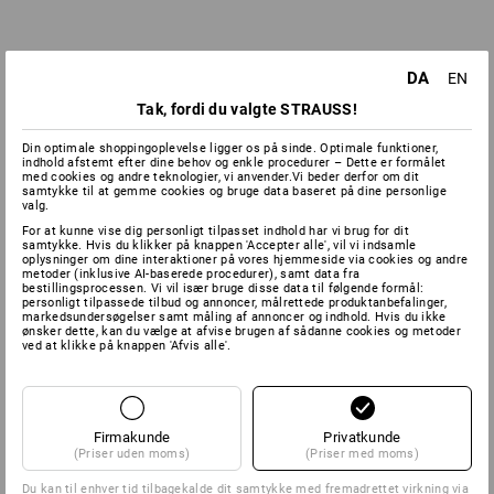
DA
EN
Tak, fordi du valgte STRAUSS!
Din optimale shoppingoplevelse ligger os på sinde. Optimale funktioner,
indhold afstemt efter dine behov og enkle procedurer – Dette er formålet
med cookies og andre teknologier, vi anvender.Vi beder derfor om dit
samtykke til at gemme cookies og bruge data baseret på dine personlige
valg.
For at kunne vise dig personligt tilpasset indhold har vi brug for dit
samtykke. Hvis du klikker på knappen 'Accepter alle', vil vi indsamle
oplysninger om dine interaktioner på vores hjemmeside via cookies og andre
metoder (inklusive AI-baserede procedurer), samt data fra
bestillingsprocessen. Vi vil især bruge disse data til følgende formål:
personligt tilpassede tilbud og annoncer, målrettede produktanbefalinger,
markedsundersøgelser samt måling af annoncer og indhold. Hvis du ikke
ønsker dette, kan du vælge at afvise brugen af sådanne cookies og metoder
ved at klikke på knappen 'Afvis alle'.
Firmakunde
Privatkunde
(Priser uden moms)
(Priser med moms)
Du kan til enhver tid tilbagekalde dit samtykke med fremadrettet virkning via