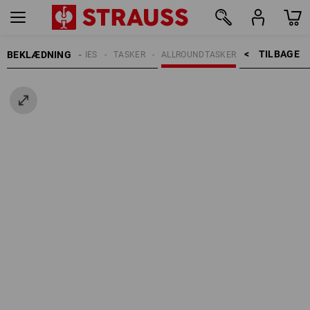
TILBAGE    >
BEKLÆDNING
ERRER
ACCESSORIES
TASKER
ALLROUNDTASKER