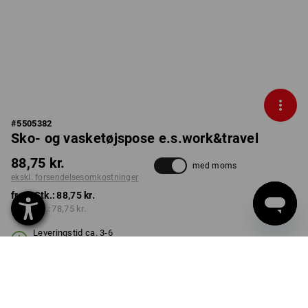
#
5505382
Sko- og vasketøjspose e.s.work&travel
88,75 kr.
med moms
ekskl. forsendelsesomkostninger
fra 1 Stk.:
88,75 kr.
fra 3 Stk.:
78,75 kr.
Leveringstid ca. 3-6
hverdage
FARVE