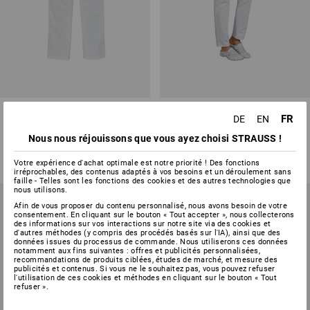
Pantalon professionnel HACCP
Pantalon pour femme Jessica
FR
DE
EN
Nous nous réjouissons que vous ayez choisi STRAUSS !
1
couleur
1
couleur
à p. de
25,59 €
à p. de
36,77 €
Votre expérience d'achat optimale est notre priorité ! Des fonctions
(TTC) à p. de 20 Pièces
(TTC) à p. de 20 Pièces
irréprochables, des contenus adaptés à vos besoins et un déroulement sans
faille - Telles sont les fonctions des cookies et des autres technologies que
nous utilisons.
Afin de vous proposer du contenu personnalisé, nous avons besoin de votre
consentement. En cliquant sur le bouton « Tout accepter », nous collecterons
des informations sur vos interactions sur notre site via des cookies et
d'autres méthodes (y compris des procédés basés sur l'IA), ainsi que des
données issues du processus de commande. Nous utiliserons ces données
notamment aux fins suivantes : offres et publicités personnalisées,
recommandations de produits ciblées, études de marché, et mesure des
publicités et contenus. Si vous ne le souhaitez pas, vous pouvez refuser
l'utilisation de ces cookies et méthodes en cliquant sur le bouton « Tout
refuser ».