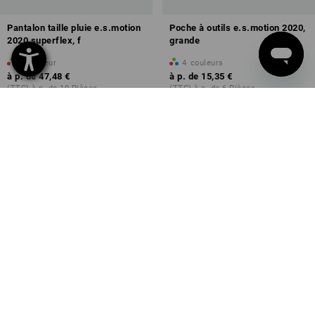
Pantalon taille pluie e.s.motion
Poche à outils e.s.motion 2020,
2020 superflex, f
grande
1
couleur
4
couleurs
à p. de
47,48 €
à p. de
15,35 €
(TTC) à p. de 10 Pièces
(TTC) à p. de 6 Pièces