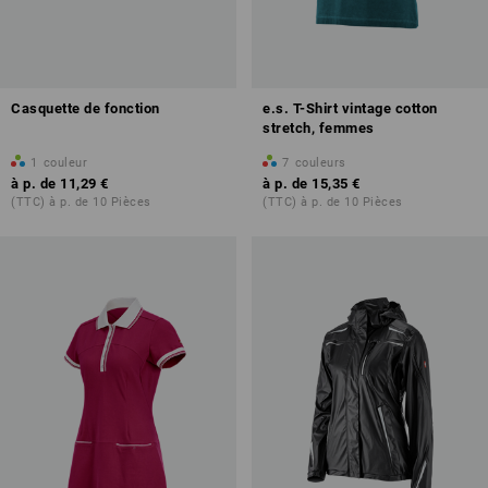
Casquette de fonction
e.s. T-Shirt vintage cotton
stretch, femmes
1
couleur
7
couleurs
à p. de
11,29 €
à p. de
15,35 €
(TTC) à p. de 10 Pièces
(TTC) à p. de 10 Pièces