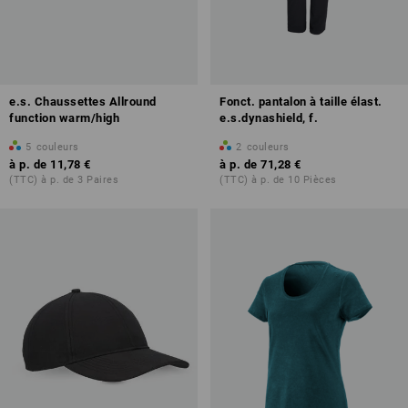
e.s. Chaussettes Allround
Fonct. pantalon à taille élast.
function warm/high
e.s.dynashield, f.
5
couleurs
2
couleurs
à p. de
11,78 €
à p. de
71,28 €
(TTC) à p. de 3 Paires
(TTC) à p. de 10 Pièces