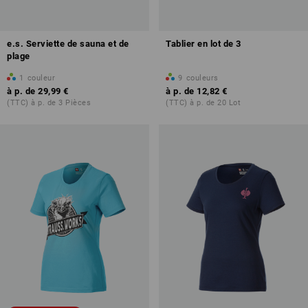
e.s. Serviette de sauna et de
Tablier en lot de 3
plage
1
couleur
9
couleurs
à p. de
29,99 €
à p. de
12,82 €
(TTC) à p. de 3 Pièces
(TTC) à p. de 20 Lot