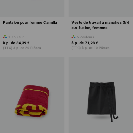
Pantalon pour femme Camilla
Veste de travail à manches 3/4
e.s.fusion, femmes
1
couleur
5
couleurs
à p. de
34,39 €
à p. de
71,28 €
(TTC) à p. de 20 Pièces
(TTC) à p. de 10 Pièces