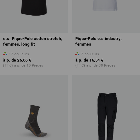
e.s. Pique-Polo cotton stretch,
Pique-Polo e.s.industry,
femmes, long fit
femmes
17
couleurs
7
couleurs
à p. de
26,06 €
à p. de
16,54 €
(TTC) à p. de 10 Pièces
(TTC) à p. de 30 Pièces