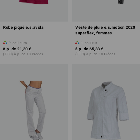
Robe piqué e.s.avida
Veste de pluie e.s.motion 2020
superflex, femmes
9
couleurs
1
couleur
à p. de
21,30 €
à p. de
65,33 €
(TTC) à p. de 10 Pièces
(TTC) à p. de 10 Pièces