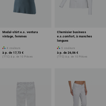
Modal-shirt e.s. ventura
Chemisier business
vintage, femmes
e.s.comfort, à manches
longues
4
couleurs
5
couleurs
à p. de
17,73 €
à p. de
26,06 €
(TTC) à p. de 10 Pièces
(TTC) à p. de 10 Pièces