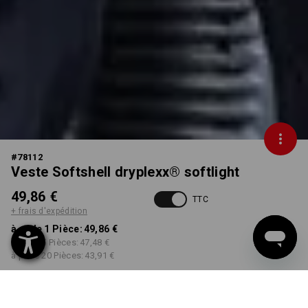
#
78112
Veste Softshell dryplexx® softlight
49,86 €
TTC
+ frais d'expédition
à p. de 1 Pièce:
49,86 €
à p. de 5 Pièces:
47,48 €
à p. de 20 Pièces:
43,91 €
Délai de livraison est d'env.
Disponibilité Workwearstore
2 à 4 jours ouvrables