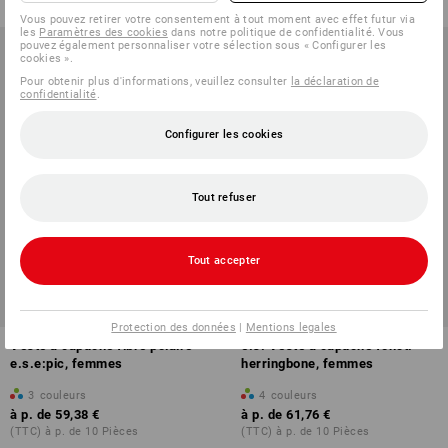
Vous pouvez retirer votre consentement à tout moment avec effet futur via
les
Paramètres des cookies
dans notre politique de confidentialité. Vous
pouvez également personnaliser votre sélection sous « Configurer les
cookies ».
Pour obtenir plus d'informations, veuillez consulter
la déclaration de
confidentialité
.
Configurer les cookies
Tout refuser
Tout accepter
Protection des données
|
Mentions legales
Veste à capuche fibre polaire
e.s. Veste à capuche fonct.
e.s.e:pic, femmes
herringbone, femmes
3
couleurs
4
couleurs
à p. de
59,38 €
à p. de
61,76 €
(TTC) à p. de 10 Pièces
(TTC) à p. de 10 Pièces