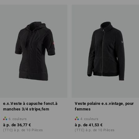
e.s.Veste à capuche fonct.à
Veste polaire e.s.vintage, pour
manches 3/4 stripe,fem
femmes
6
couleurs
4
couleurs
à p. de
36,77 €
à p. de
41,53 €
(TTC) à p. de 10 Pièces
(TTC) à p. de 10 Pièces