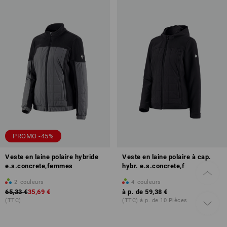
PROMO -45%
Veste en laine polaire hybride
Veste en laine polaire à cap.
e.s.concrete,femmes
hybr. e.s.concrete,f
2
couleurs
4
couleurs
65,33 €
35,69 €
à p. de
59,38 €
(TTC)
(TTC) à p. de 10 Pièces