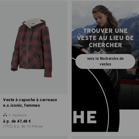
TROUVER UNE
VESTE AU LIEU DE
CHERCHER
vers le Recherche de
vestes
Veste à capuche à carreaux
e.s.iconic, femmes
5
couleurs
à p. de
47,48 €
(TTC) à p. de 10 Pièces