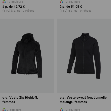
12
couleurs
12
couleurs
à p. de
42,72 €
à p. de
51,05 €
(TTC) à p. de 10 Pièces
(TTC) à p. de 10 Pièces
e.s. Veste Zip Highloft,
e.s. Veste sweat fonctionnelle
femmes
melange, femmes
7
couleurs
12
couleurs