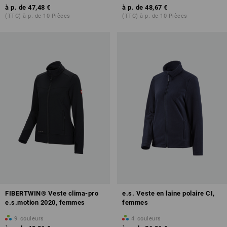
à p. de
47,48 €
à p. de
48,67 €
(TTC) à p. de 10 Pièces
(TTC) à p. de 10 Pièces
FIBERTWIN® Veste clima-pro
e.s. Veste en laine polaire CI,
e.s.motion 2020, femmes
femmes
9
couleurs
4
couleurs