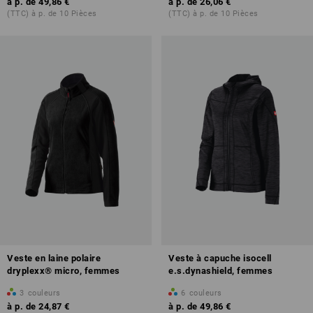
à p. de
49,86 €
à p. de
26,06 €
(TTC) à p. de 10 Pièces
(TTC) à p. de 10 Pièces
Veste en laine polaire
Veste à capuche isocell
dryplexx® micro, femmes
e.s.dynashield, femmes
3
couleurs
6
couleurs
à p. de
24,87 €
à p. de
49,86 €