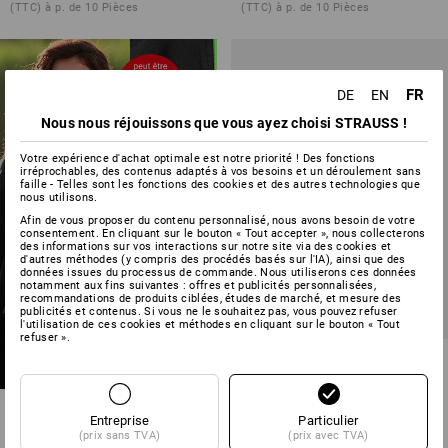
(TTC) à p. de 10 Pièces
(TTC) à p. de 10 Pièces
FR
DE
EN
À VOUS DE
Nous nous réjouissons que vous ayez choisi STRAUSS !
COMPOSER !
Le design de broderie de votre
Votre expérience d'achat optimale est notre priorité ! Des fonctions
irréprochables, des contenus adaptés à vos besoins et un déroulement sans
choix en quelques clics – idéal
faille - Telles sont les fonctions des cookies et des autres technologies que
pour les vêtements de travail
nous utilisons.
sollicités
Afin de vous proposer du contenu personnalisé, nous avons besoin de votre
consentement. En cliquant sur le bouton « Tout accepter », nous collecterons
créez vous-même
des informations sur vos interactions sur notre site via des cookies et
d'autres méthodes (y compris des procédés basés sur l'IA), ainsi que des
données issues du processus de commande. Nous utiliserons ces données
notamment aux fins suivantes : offres et publicités personnalisées,
recommandations de produits ciblées, études de marché, et mesure des
publicités et contenus. Si vous ne le souhaitez pas, vous pouvez refuser
l'utilisation de ces cookies et méthodes en cliquant sur le bouton « Tout
refuser ».
Veste en laine polaire
e.s.vintage, femmes
4
couleurs
Entreprise
Particulier
à p. de
41,53 €
(prix sans TVA)
(prix avec TVA)
(TTC) à p. de 10 Pièces