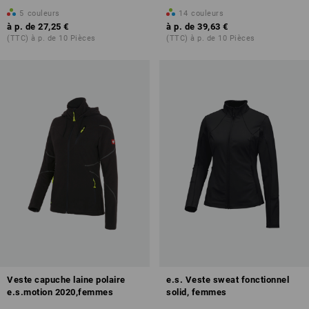
5
couleurs
14
couleurs
à p. de
27,25 €
à p. de
39,63 €
(TTC) à p. de 10 Pièces
(TTC) à p. de 10 Pièces
Veste capuche laine polaire
e.s. Veste sweat fonctionnel
e.s.motion 2020,femmes
solid, femmes