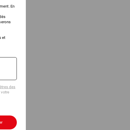
ement. En
édés
iserons
s et
tres des
 votre
er