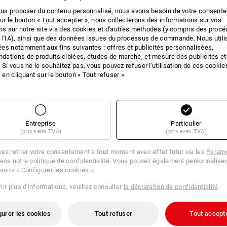
ous proposer du contenu personnalisé, nous avons besoin de votre consent
sur le bouton « Tout accepter », nous collecterons des informations sur vos
ons sur notre site via des cookies et d'autres méthodes (y compris des proc
 l'IA), ainsi que des données issues du processus de commande. Nous util
es notamment aux fins suivantes : offres et publicités personnalisées,
ations de produits ciblées, études de marché, et mesure des publicités et
 Si vous ne le souhaitez pas, vous pouvez refuser l'utilisation de ces cookie
en cliquant sur le bouton « Tout refuser ».
Entreprise
Particulier
(prix sans TVA)
(prix avec TVA)
ez retirer votre consentement à tout moment avec effet futur via les
Paramè
ans notre politique de confidentialité. Vous pouvez également personnaliser
 sous « Configurer les cookies ».
ir plus d'informations, veuillez consulter
la déclaration de confidentialité
.
gurer les cookies
Tout refuser
Tout accept