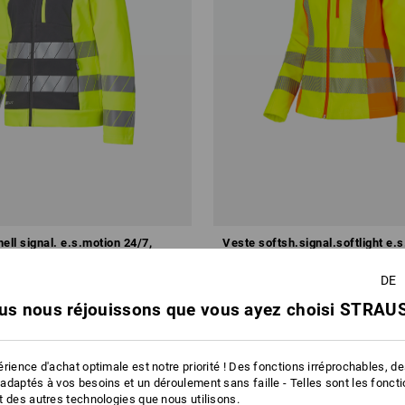
ell signal. e.s.motion 24/7,
Veste softsh.signal.softlight e.
2020, fem
DE
3 €
à p. de
85,56 €
us nous réjouissons que vous ayez choisi STRAUS
 10 Pièces
2
couleurs
(TTC) à p. de 10 Pièces
rience d'achat optimale est notre priorité ! Des fonctions irréprochables, d
adaptés à vos besoins et un déroulement sans faille - Telles sont les fonct
t des autres technologies que nous utilisons.