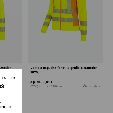
s.motion
Veste à capuche fonct. Signalis.e.s.motion
2020, f
FR
EN
à p. de
55,81 €
S !
1
couleur
(TTC) à p. de 10 Pièces
1
couleur
es
ions des