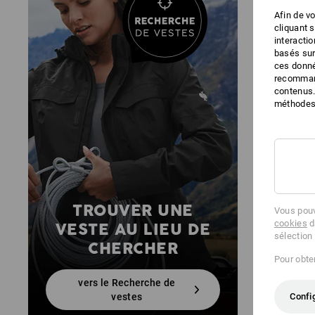
Afin de v
cliquant 
interacti
basés sur
ces donné
recommand
contenus.
méthodes 
TROUVER UNE
Vous pouv
cookies
d
VESTE AU LIEU DE
sélection
CHERCHER
Pour obten
vers le Recherche de
vestes
Confi