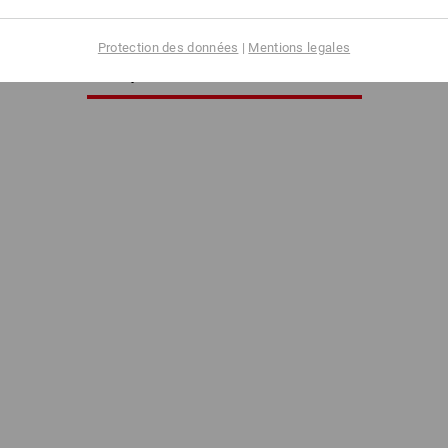
Protection des données
|
Mentions legales
Vous avez déjà consulté 4 articles sur un total de 4 articles.