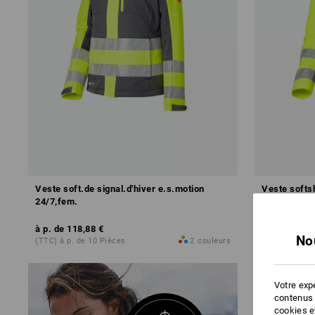
Veste soft.de signal.d'hiver e.s.motion
Veste softsh
24/7,fem.
femmes
à p. de
118,88 €
à p. de
77,2
No
(TTC) à p. de 10 Pièces
2
couleurs
(TTC) à p. de
Votre expé
contenus 
cookies e