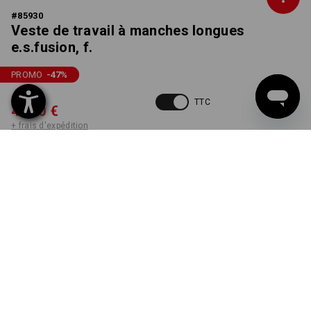
#
85930
Veste de travail à manches longues
e.s.fusion, f.
PROMO
-47
%
89,13 €
TTC
46,40 €
+ frais d'expédition
non disponible dans
Non livrable
Workwearstore
COULEUR
TAILLE
XS
choisir
blanc
Désolé, la variante est épuisée.