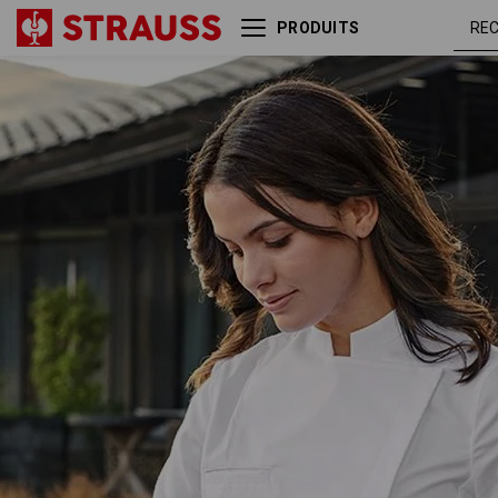
PRODUITS
e.s. Chemise de cuisinier,
blan
femmes