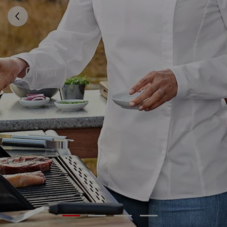
01
/
04