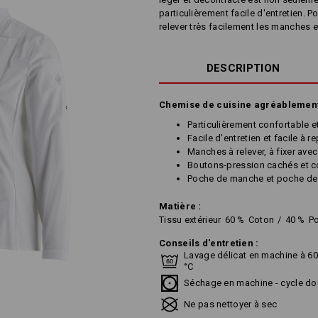
particulièrement facile d'entretien. Po
relever très facilement les manches 
DESCRIPTION
Chemise de cuisine agréablement 
Particulièrement confortable e
Facile d'entretien et facile à r
Manches à relever, à fixer ave
Boutons-pression cachés et c
Poche de manche et poche de 
Matière :
Tissu extérieur
60
%
Coton
/
40
%
Po
Conseils d'entretien :
Lavage délicat en machine à 6
°C
Séchage en machine - cycle do
Ne pas nettoyer à sec