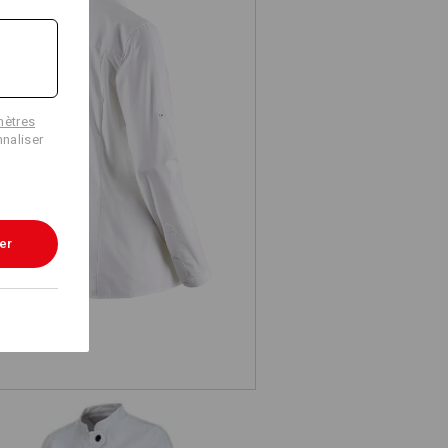
mètres
naliser
.s. Chemise de cuisinier, femmes
er