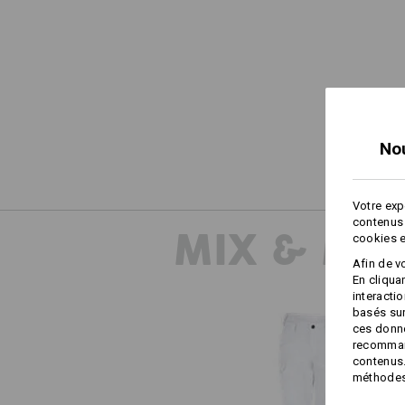
No
Votre exp
contenus 
MIX & MA
cookies e
Afin de v
En cliqua
interacti
basés sur
ces donné
recommand
contenus.
méthodes 