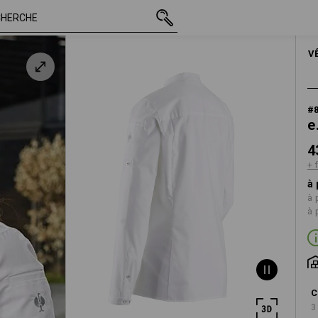
TTC
43,91 €
XS
c
+ frais d'expédition
V
#
e
4
+ 
à 
à 
à 
C
3