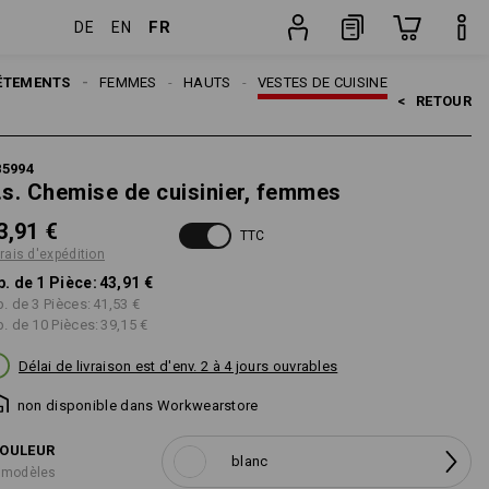
FR
DE
EN
Pièce
ÊTEMENTS
FEMMES
HAUTS
VESTES DE CUISINE
<   
RETOUR
85994
.s. Chemise de cuisinier, femmes
3,91 €
TTC
frais d'expédition
p. de 1 Pièce:
43,91 €
p. de 3 Pièces:
41,53 €
p. de 10 Pièces:
39,15 €
Délai de livraison est d'env. 2 à 4 jours ouvrables
non disponible dans Workwearstore
OULEUR
blanc
 modèles