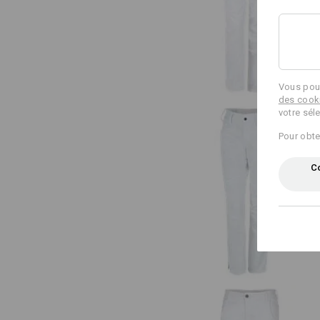
e.s. Pantalon de travail pocket
femmes
Vous pouv
des cook
votre sél
Pour obte
Co
e.s. Pantalon de travail base, fe