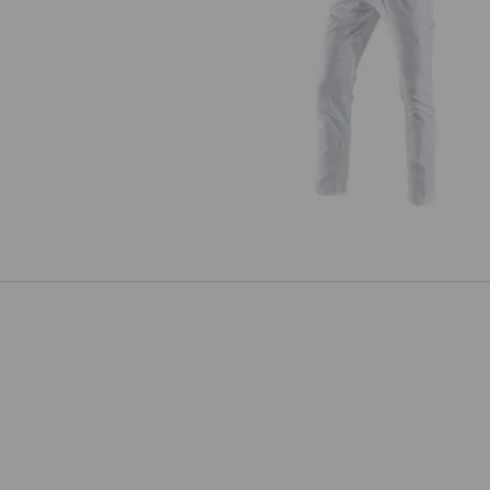
e.s. Pantalon de travail Chino,
hommes