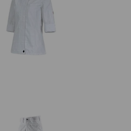
Veste de travail à manches 3/4
e.s.fusion, femmes