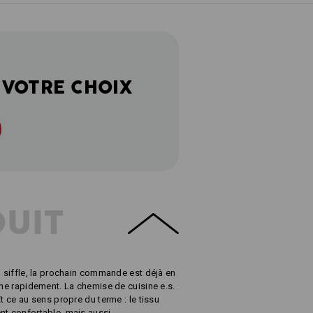
 VOTRE CHOIX
DUIT
a siffle, la prochain commande est déjà en
gne rapidement. La chemise de cuisine e.s.
t ce au sens propre du terme : le tissu
nt confortable, mais aussi