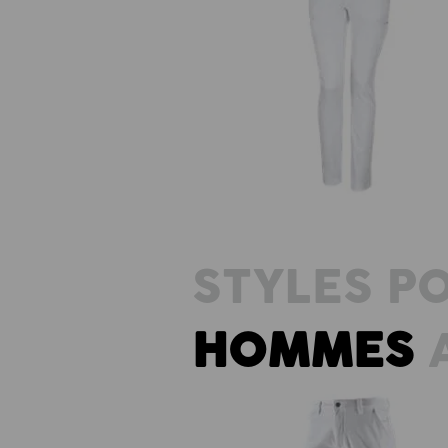
e.s. Pantalon de travail Chino,
femmes
STYLES P
HOMMES
A