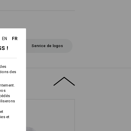
FR
EN
Service de logos
S !
 des
ctions des
ntement.
 vos
océdés
iliserons
et
ies et