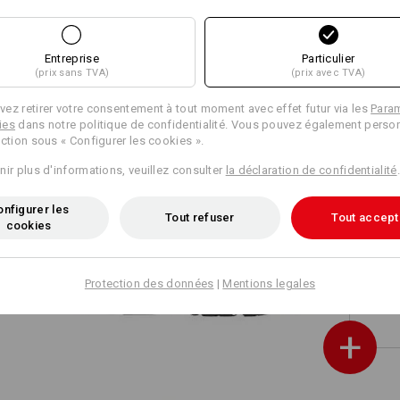
,
e.s. O1 Chaussures professionnelles
Asterope
Entreprise
Particulier
(prix sans TVA)
(prix avec TVA)
ez retirer votre consentement à tout moment avec effet futur via les
Para
ies
dans notre politique de confidentialité. Vous pouvez également person
e
ection sous « Configurer les cookies ».
nir plus d'informations, veuillez consulter
la déclaration de confidentialité
.
nfigurer les
Tout refuser
Tout accept
cookies
O1 Chaussures de travail e.s.
mmes
Lewistown low
Protection des données
|
Mentions legales
+