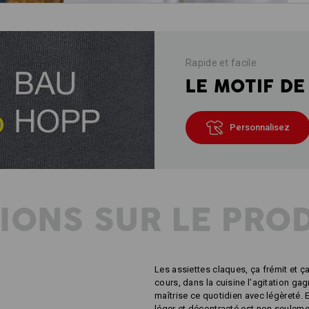
Rapide et facile
LE MOTIF DE
Personnalisez
IONS SUR LE PRO
Les assiettes claques, ça frémit et ç
cours, dans la cuisine l'agitation ga
maîtrise ce quotidien avec légèreté. E
léger et décontracté est non seuleme