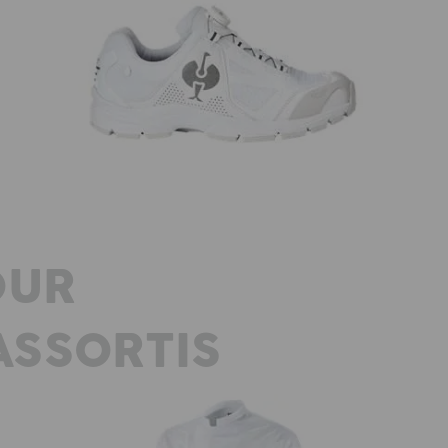
O2 Chaussures de travail e.s. Minkar II
afficher plus
OUR
SSORTIS