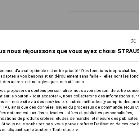
Personnalisation :
DE
Concevoir soi-
us nous réjouissons que vous ayez choisi STRAUS
même
érience d'achat optimale est notre priorité ! Des fonctions irréprochables,
adaptés à vos besoins et un déroulement sans faille - Telles sont les fon
TCH
t des autres technologies que nous utilisons.
ous proposer du contenu personnalisé, nous avons besoin de votre conse
nt sur le bouton « Tout accepter », nous collecterons des informations sur
ons sur notre site via des cookies et d'autres méthodes (y compris des pr
 l'IA), ainsi que des données issues du processus de commande. Nous ut
es notamment aux fins suivantes : offres et publicités personnalisées,
ations de produits ciblées, études de marché, et mesure des publicités 
 Si vous ne le souhaitez pas, vous pouvez refuser l'utilisation de ces cook
en cliquant sur le bouton « Tout refuser ».