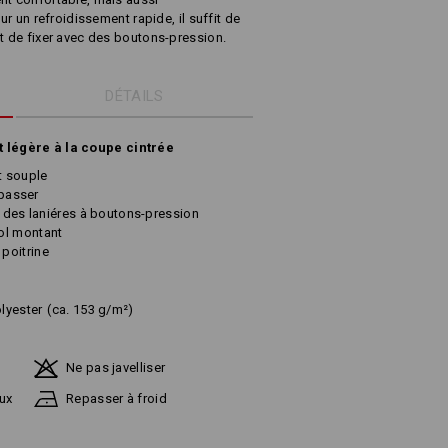
ur un refroidissement rapide, il suffit de
et de fixer avec des boutons-pression.
DÉTAILS
légère à la coupe cintrée
t souple
epasser
c des laniéres à boutons-pression
ol montant
poitrine
lyester
(ca. 153 g/m²)
0
Ne pas javelliser
ux
Repasser à froid