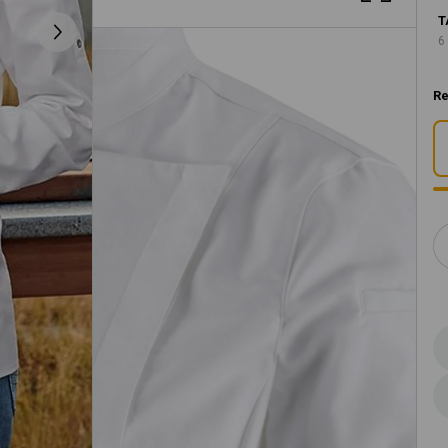
T
6
Re