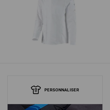
e.s. Chemise de cuisinier
e.s
PERSONNALISER