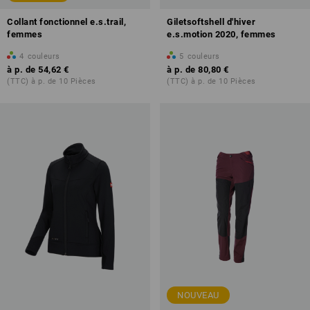
Collant fonctionnel e.s.trail,
Giletsoftshell d'hiver
femmes
e.s.motion 2020, femmes
4
couleurs
5
couleurs
à p. de
54,62 €
à p. de
80,80 €
(TTC) à p. de 10 Pièces
(TTC) à p. de 10 Pièces
NOUVEAU