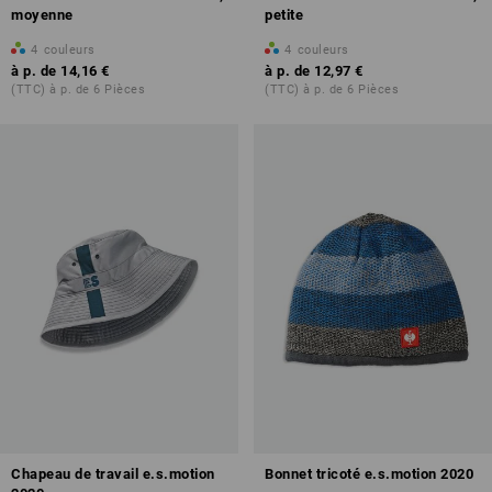
moyenne
petite
4
couleurs
4
couleurs
à p. de
14,16 €
à p. de
12,97 €
(TTC) à p. de 6 Pièces
(TTC) à p. de 6 Pièces
Chapeau de travail e.s.motion
Bonnet tricoté e.s.motion 2020