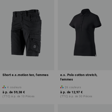
Short e.s.motion ten, femmes
e.s. Polo cotton stretch,
femmes
4
couleurs
26
couleurs
à p. de
59,38 €
à p. de
12,97 €
(TTC) à p. de 10 Pièces
(TTC) à p. de 30 Pièces