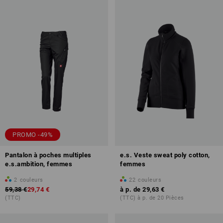
PROMO -49%
Pantalon à poches multiples
e.s. Veste sweat poly cotton,
e.s.ambition, femmes
femmes
2
couleurs
22
couleurs
59,38 €
29,74 €
à p. de
29,63 €
(TTC)
(TTC) à p. de 20 Pièces