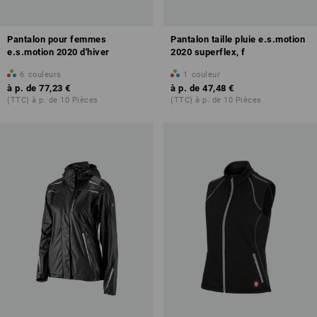
Pantalon pour femmes
Pantalon taille pluie e.s.motion
e.s.motion 2020 d'hiver
2020 superflex, f
6
couleurs
1
couleur
à p. de
77,23 €
à p. de
47,48 €
(TTC) à p. de 10 Pièces
(TTC) à p. de 10 Pièces