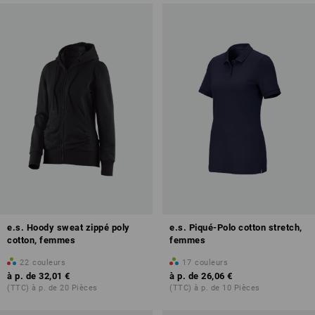
e.s. Hoody sweat zippé poly
e.s. Piqué-Polo cotton stretch,
cotton, femmes
femmes
22
couleurs
17
couleurs
à p. de
32,01 €
à p. de
26,06 €
(TTC) à p. de 20 Pièces
(TTC) à p. de 10 Pièces