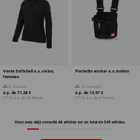
Veste Softshell e.s.vision,
Pochette worker e.s.motion
femmes
6
couleurs
13
couleurs
à p. de
71,28 €
à p. de
12,97 €
(TTC) à p. de 20 Pièces
(TTC) à p. de 6 Pièces
Vous avez déjà consulté 48 articles sur un total de 349 articles.