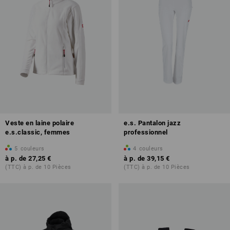
Veste en laine polaire
e.s. Pantalon jazz
e.s.classic, femmes
professionnel
5
couleurs
4
couleurs
à p. de
27,25 €
à p. de
39,15 €
(TTC) à p. de 10 Pièces
(TTC) à p. de 10 Pièces