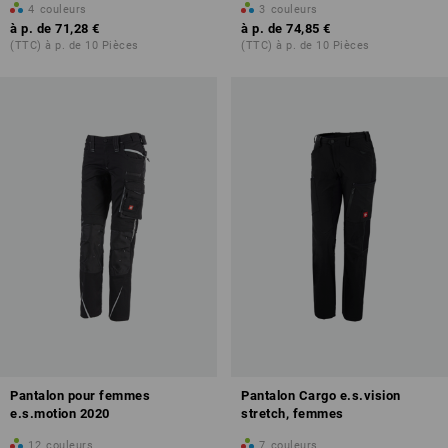
4
couleurs
3
couleurs
à p. de
71,28 €
à p. de
74,85 €
(TTC) à p. de 10 Pièces
(TTC) à p. de 10 Pièces
Pantalon pour femmes
Pantalon Cargo e.s.vision
e.s.motion 2020
stretch, femmes
12
couleurs
7
couleurs