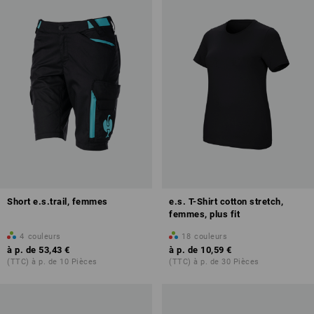
Short e.s.trail, femmes
e.s. T-Shirt cotton stretch,
femmes, plus fit
4
couleurs
18
couleurs
à p. de
53,43 €
à p. de
10,59 €
(TTC) à p. de 10 Pièces
(TTC) à p. de 30 Pièces