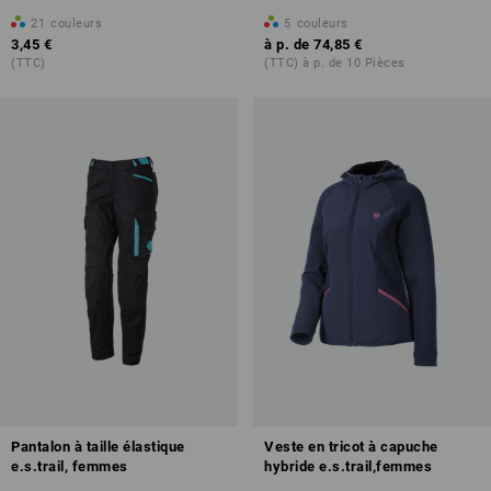
21
couleurs
5
couleurs
3,45 €
à p. de
74,85 €
(TTC)
(TTC) à p. de 10 Pièces
Pantalon à taille élastique
Veste en tricot à capuche
e.s.trail, femmes
hybride e.s.trail,femmes