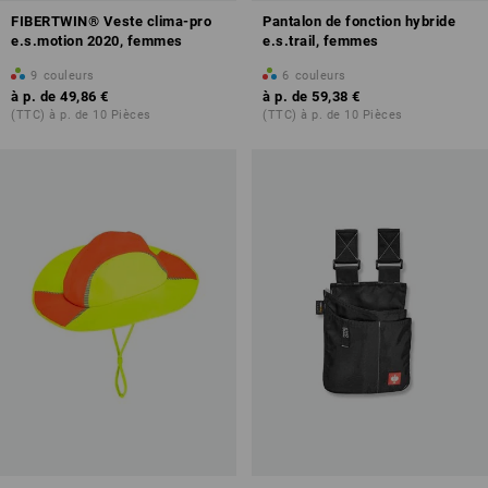
FIBERTWIN® Veste clima-pro
Pantalon de fonction hybride
e.s.motion 2020, femmes
e.s.trail, femmes
9
couleurs
6
couleurs
à p. de
49,86 €
à p. de
59,38 €
(TTC) à p. de 10 Pièces
(TTC) à p. de 10 Pièces