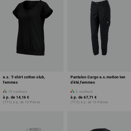
e.s. T-shirt cotton slub,
Pantalon Cargo e.s.motion ten
femmes
d’été,femmes
10
couleurs
5
couleurs
à p. de
14,16 €
à p. de
67,71 €
(TTC) à p. de 10 Pièces
(TTC) à p. de 10 Pièces