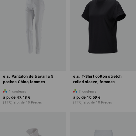
e.s. Pantalon de travail à 5
e.s. T-Shirt cotton stretch
poches Chino,femmes
rolled sleeve, femmes
4
couleurs
7
couleurs
à p. de
47,48 €
à p. de
10,59 €
(TTC) à p. de 10 Pièces
(TTC) à p. de 10 Pièces