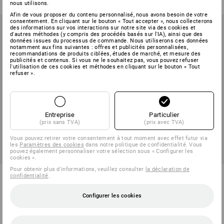
nous utilisons.
Afin de vous proposer du contenu personnalisé, nous avons besoin de votre
consentement. En cliquant sur le bouton « Tout accepter », nous collecterons
des informations sur vos interactions sur notre site via des cookies et
d'autres méthodes (y compris des procédés basés sur l'IA), ainsi que des
données issues du processus de commande. Nous utiliserons ces données
notamment aux fins suivantes : offres et publicités personnalisées,
recommandations de produits ciblées, études de marché, et mesure des
publicités et contenus. Si vous ne le souhaitez pas, vous pouvez refuser
l'utilisation de ces cookies et méthodes en cliquant sur le bouton « Tout
refuser ».
Entreprise
Particulier
(prix sans TVA)
(prix avec TVA)
Vous pouvez retirer votre consentement à tout moment avec effet futur via
les
Paramètres des cookies
dans notre politique de confidentialité. Vous
pouvez également personnaliser votre sélection sous « Configurer les
cookies ».
Pour obtenir plus d'informations, veuillez consulter
la déclaration de
Pantalon à taille élastique
e.s. T-shirt cotton V-Neck,
confidentialité
.
femmes e.s.vision
femmes
Configurer les cookies
6
couleurs
31
couleurs
à p. de
59,38 €
à p. de
10,06 €
(TTC) à p. de 20 Pièces
(TTC) à p. de 30 Pièces