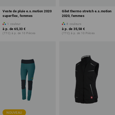
Veste de pluie e.s.motion 2020
Gilet thermo stretch e.s.motion
superflex, femmes
2020, femmes
1
couleur
8
couleurs
à p. de
65,33 €
à p. de
35,58 €
(TTC) à p. de 10 Pièces
(TTC) à p. de 10 Pièces
NOUVEAU