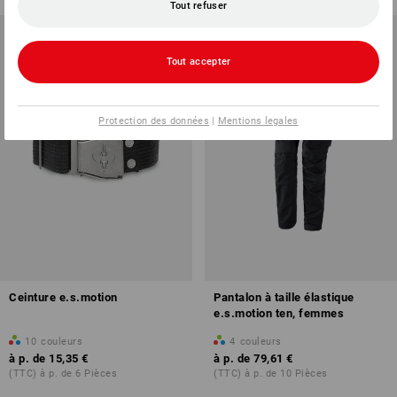
Tout refuser
Tout accepter
Protection des données
|
Mentions legales
Ceinture e.s.motion
Pantalon à taille élastique
e.s.motion ten, femmes
10
couleurs
4
couleurs
à p. de
15,35 €
à p. de
79,61 €
(TTC) à p. de 6 Pièces
(TTC) à p. de 10 Pièces