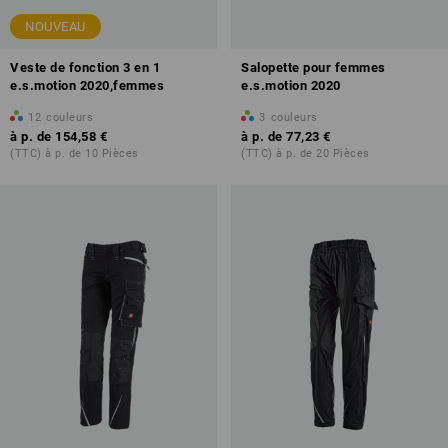
NOUVEAU
Veste de fonction 3 en 1
Salopette pour femmes
e.s.motion 2020,femmes
e.s.motion 2020
12
couleurs
3
couleurs
à p. de
154,58 €
à p. de
77,23 €
(TTC) à p. de 10 Pièces
(TTC) à p. de 20 Pièces