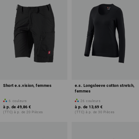
Short e.s.vision, femmes
e.s. Longsleeve cotton stretch,
femmes
6
couleurs
26
couleurs
à p. de
49,86 €
à p. de
13,69 €
(TTC) à p. de 20 Pièces
(TTC) à p. de 30 Pièces