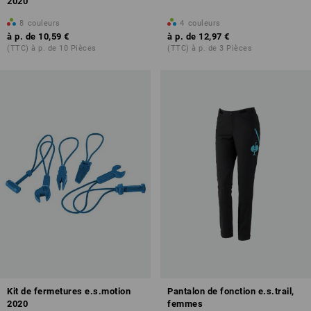
2020
8
couleurs
4
couleurs
à p. de
10,59 €
à p. de
12,97 €
(TTC) à p. de 10 Pièces
(TTC) à p. de 3 Pièces
Kit de fermetures e.s.motion
Pantalon de fonction e.s.trail,
2020
femmes