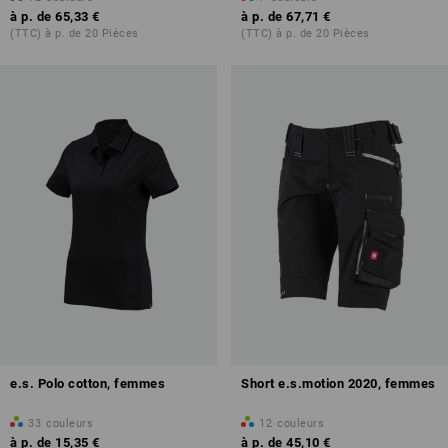
à p. de
65,33 €
à p. de
67,71 €
(TTC) à p. de 20 Pièces
(TTC) à p. de 20 Pièces
e.s. Polo cotton, femmes
Short e.s.motion 2020, femmes
33
couleurs
12
couleurs
à p. de
15,35 €
à p. de
45,10 €