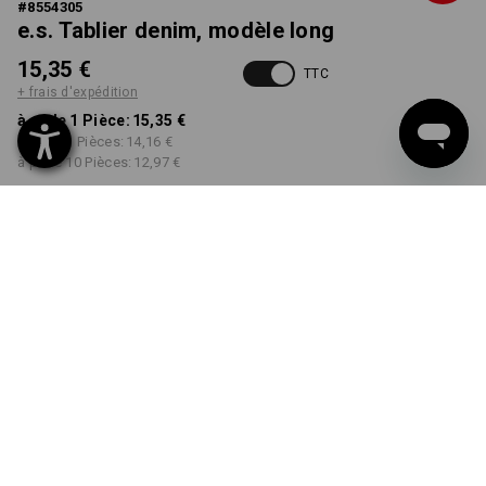
#
8554305
e.s. Tablier denim, modèle long
15,35 €
TTC
+ frais d'expédition
à p. de 1 Pièce:
15,35 €
à p. de 3 Pièces:
14,16 €
à p. de 10 Pièces:
12,97 €
Délai de livraison est d'env.
non disponible dans
2 à 4 jours ouvrables
Workwearstore
COULEUR
choisir
mediumwashed
Remise sur quantité
à p. de 1 Pièce
à p. de 3 Pièces
à p. de 10 Pièces
Économies:
Économies:
Économies: