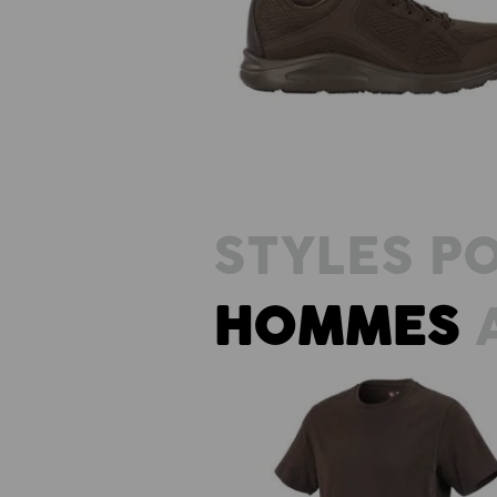
e.s. O1 Chaussures professionnel
Asterope
STYLES P
HOMMES
A