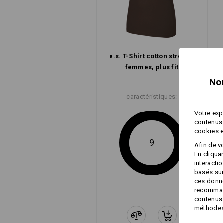
e.s. T-Shirt cotton stretch,
femmes, plus fit
No
e.s
caractéristiques:
Votre exp
contenus 
cookies e
9
Afin de v
En cliqua
interacti
basés sur
ces donné
recommand
contenus.
méthodes 