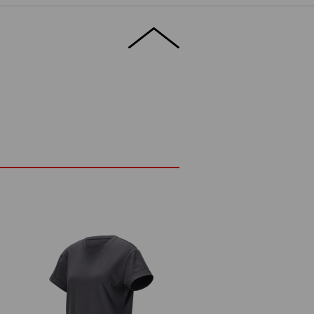
re souple et élastique
sthanne
(ca. 180 g/m²)
Ne pas javelliser
ux
Repasser à froid
Service de logos