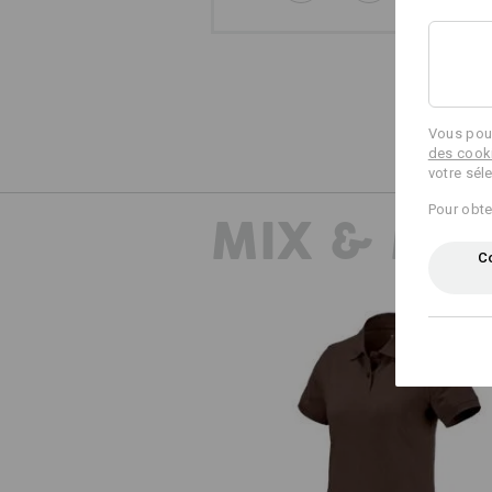
Vous pouv
des cook
votre sél
Pour obte
MIX & MA
Co
e.s. Polo cotton, femmes