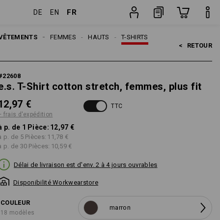
FR
DE
EN
Pièce
VÊTEMENTS
FEMMES
HAUTS
T-SHIRTS
<   
RETOUR
#
22608
e.s. T-Shirt cotton stretch, femmes, plus fit
12,97 €
TTC
+ frais d'expédition
à p. de 1 Pièce:
12,97 €
à p. de 5 Pièces:
11,78 €
à p. de 30 Pièces:
10,59 €
Délai de livraison est d'env. 2 à 4 jours ouvrables
Disponibilité Workwearstore
COULEUR
marron
18 modèles