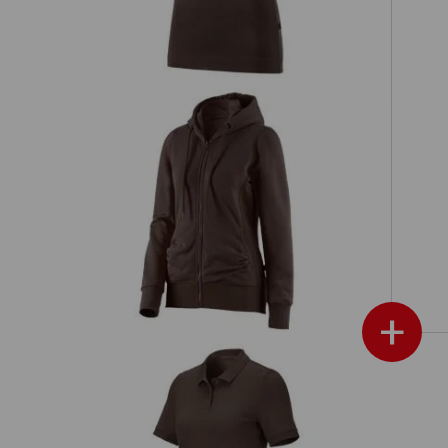
e.
e.s. Hoody sweat zippé poly cotton,
mes
femmes
+