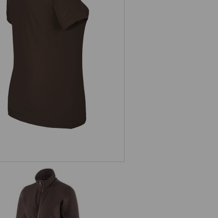
s. T-Shirt cotton stretch, femmes,
plus fit