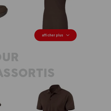
les
e.s. Piqué-Polo cotton stretch,
e.s
femmes
afficher plus
OUR
SSORTIS