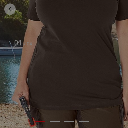
01
/
04