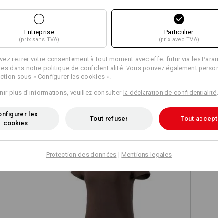
Entreprise
Particulier
(prix sans TVA)
(prix avec TVA)
Comparer tous les détails
ez retirer votre consentement à tout moment avec effet futur via les
Para
ies
dans notre politique de confidentialité. Vous pouvez également person
ection sous « Configurer les cookies ».
nir plus d'informations, veuillez consulter
la déclaration de confidentialité
.
TCH
nfigurer les
Tout refuser
Tout accept
cookies
Protection des données
|
Mentions legales
e.s. T-shirt cotton stretch, femmes