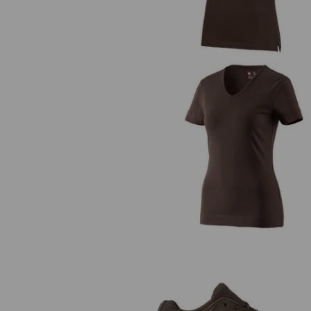
e.s. T-shirt cotton V-Neck, fem