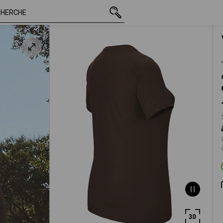
TTC
12,97 €
M
on
+ frais d'expédition