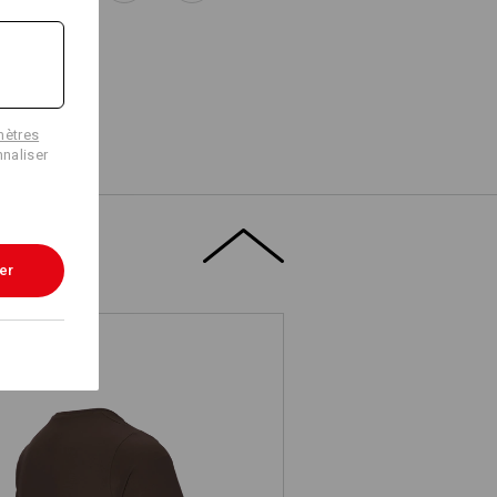
mètres
naliser
er