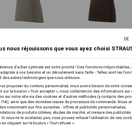
Coupe plus large, corp
Coupe
e.s. T-Shirt vintage cotton
e.s. T-shirt cotton stretch,
et manches un peu plus lo
légèrement cintrée
DE
stretch, femmes
femmes
us nous réjouissons que vous ayez choisi STRAUS
e.s. T-Shirt cotton stretch,
. T-shirt cotton stretch,
femmes, plus fit
femmes
Caractéristiques identiques:
Caractéristiques identiques:
érience d'achat optimale est notre priorité ! Des fonctions irréprochables,
adaptés à vos besoins et un déroulement sans faille - Telles sont les fon
t des autres technologies que nous utilisons.
7
7
ous proposer du contenu personnalisé, nous avons besoin de votre conse
nt sur le bouton « Tout accepter », nous collecterons des informations sur
ons sur notre site via des cookies et d'autres méthodes (y compris des pr
 l'IA), ainsi que des données issues du processus de commande. Nous ut
es notamment aux fins suivantes : offres et publicités personnalisées,
+2 autres caractéristiques
+1 autre caractéristique
ations de produits ciblées, études de marché, et mesure des publicités 
 Si vous ne le souhaitez pas, vous pouvez refuser l'utilisation de ces cook
en cliquant sur le bouton « Tout refuser ».