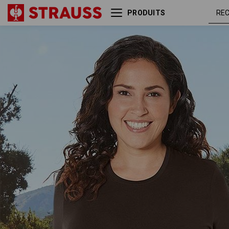
PRODUITS
e.s. T-Shirt cotton stretch,
marr
femmes, plus fit